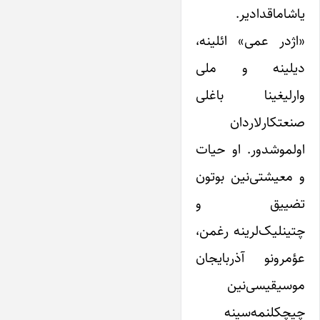
یاشاماقدادیر.
«اژدر عمی» ائلینه،
دیلینه و ملی
وارلیغینا باغلی
صنعتکارلاردان
اولموشدور. او حیات
و معیشتی‌نین بوتون
تضییق و
چتینلیک‌لرینه رغمن،
عؤمرونو آذربایجان
موسیقیسی‌نین
چیچکلنمه‌سینه