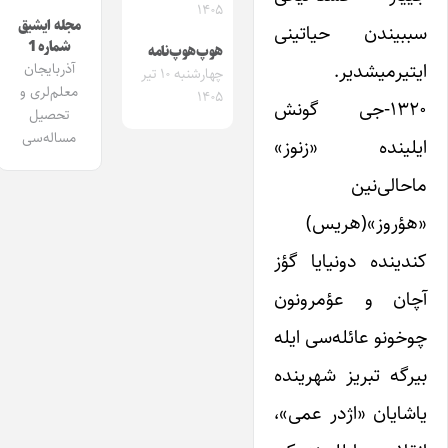
۱۴۰۵
مجله ایشیق
سببیندن حیاتینی
شماره 1
هوپ‌هوپ‌نامه
ایتیرمیشدیر.
آذربایجان
چهارشنبه ۱۰ تیر
معلم‌لری و
۱۴۰۵
۱۳۲۰-جی گونش
تحصیل
مساله‌سی
ایلینده «زنوز»
ماحالی‌نین
«هؤروز»(هریس)
کندینده دونیایا گؤز
آچان و عؤمرونون
چوخونو عائله‌سی ایله
بیرگه تبریز شهرینده
یاشایان «اژدر عمی»،