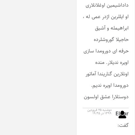
داداشیمین اوغلانلاری
او ایللرین اژدر عمی له ،
ابراهیمله و آشیق
حاجیلا گوروشلرده
حرفه ای دورومدا سازی
اویره ندیلار. منده
اونلارین گناریندا آماتور
دورومدا اویره ندیم.
دوستلارا عشق اولسون
دوشنبه ۲۵ فروردین
Eldar
۱۳۹۹ در ۱۹:۴۵
گفت: