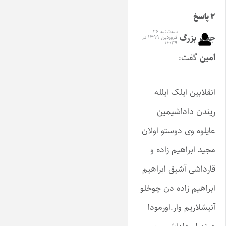
۲ پاسخ
سه‌شنبه ۲۶
جعفر بزرگ
فروردین ۱۳۹۹ در
۱۶:۳۹
امین
گفت:
انقلابین ایلک ایلله
ریندن داداشیمین
عایلوه وی دوستو اولان
مجید ابراهیم زاده و
قارداشی آشیق ابراهیم
ابراهیم زاده دن چوخلو
آنیشلاریم وار.اورمودا