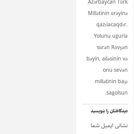
Azərbaycan Türk
Millətinin ürəyinə
qazılacaqdır.
Yolunu uğurla
sürən Rövşən
bəyin, ailəsinin və
onu sevən
millətinin başı
sağolsun.
دیدگاهتان را بنویسید
نشانی ایمیل شما