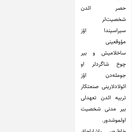
حصر ائدن
شخصیت‌لر
سیراسیندا اؤز
مؤوقعینی
ساخلامیش و بیر
چوخ شاگردلر او
جومله‌دن اؤز
ائولادلارینی صنعتکار
تربیه ائدن تعهدلی
بیر مدنی شخصیت
اولموشدور.
خاطره‌سی یاشایاجاق