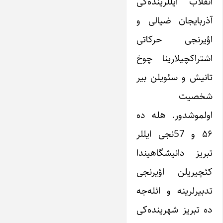
انقلاب ایللرینده‌کی
آذربایجان ضیالی و
اؤیرنجی حرکاتی
اشتراکچیلارینا چوخ
تانیش و سئویلن بیر
شخصیت‌
اولموشدور. هله ده
۵۶ و 57نجی ایللر
تبریز دانیشگاهیندا
کئچیریلن اؤیرنجی
تدبیرلرینه و ائله‌جه
ده تبریز شهرینده‌کی