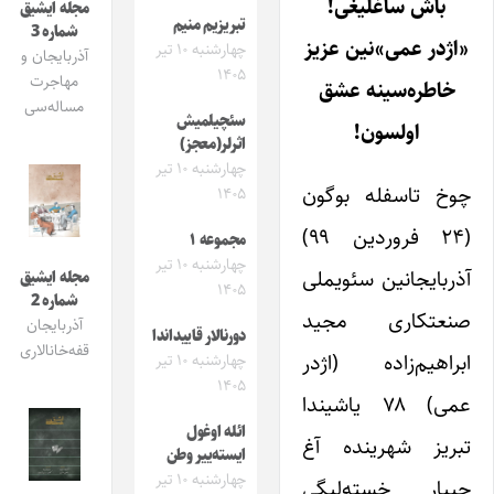
باش ساغلیغی!
مجله ایشیق
تبریزیم منیم
شماره 3
«اژدر عمی»نین عزیز
چهارشنبه ۱۰ تیر
آذربایجان و
۱۴۰۵
مهاجرت
خاطره‌سینه عشق
مساله‌سی
سئچیلمیش
اولسون!
اثرلر(معجز)
چهارشنبه ۱۰ تیر
چوخ تاسفله بوگون
۱۴۰۵
(۲۴ فروردین ۹۹)
مجموعه ۱
چهارشنبه ۱۰ تیر
آذربایجانین سئویملی
مجله ایشیق
۱۴۰۵
شماره 2
صنعتکاری مجید
آذربایجان
دورنالار قاییداندا
قفه‌خانالاری
ابراهیم‌زاده (اژدر
چهارشنبه ۱۰ تیر
۱۴۰۵
عمی) ۷۸ یاشیندا
ائله اوغول
تبریز شهرینده آغ
ایسته‌ییر وطن
چهارشنبه ۱۰ تیر
جییار خسته‌لیگی