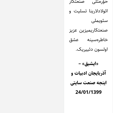
حؤرمتلی صنعتکار
ائولادلارینا تسلیت و
سئویملی
صنعتکاریمیزین عزیز
خاطره‌سینه عشق
اولسون دئییریک.
«ایشیق» –
آذربایجان ادبیات و
اینجه صنعت سایتی
24/01/1399