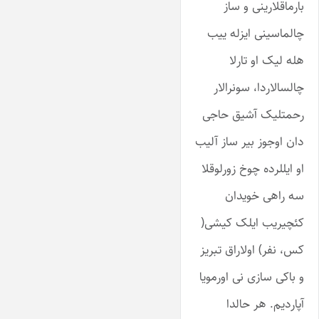
بارماقلارینی و ساز
چالماسینی ایزله ییب
هله لیک او تارلا
چالسالاردا، سونرالار
رحمتلیک آشیق حاجی
دان اوجوز بیر ساز آلیب
او ایللرده چوخ زورلوقلا
سه راهی خویدان
کئچیریب ایلک کیشی(
کس، نفر) اولاراق تبریز
و باکی سازی نی اورمویا
آپاردیم. هر حالدا