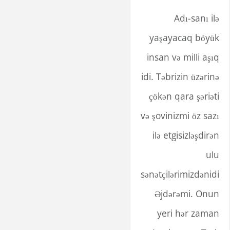
Adı-sanı ilə
yaşayacaq böyük
insan və milli aşıq
idi. Təbrizin üzərinə
çökən qara şəriəti
və şovinizmi öz sazı
ilə etgisizləşdirən
ulu
sənətçilərimizdənidi
Əjdərəmi. Onun
yeri hər zaman