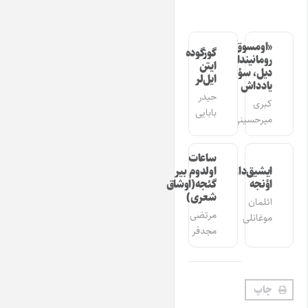
«اومسوق»
گوزگوده
رومانیندا
ایتن
دیل، سؤز،
ایل‌لر
یادداش
حیدر
کبری
بابایی
میرحسینی
ساعات
ایشیق‌دان
اولدوم بیر
اؤنجه
گئجه(اوشاق
شعری)
ائلمان
مرتضی
موغانلی
مجدفر
چاپ