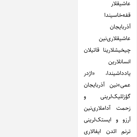
عاشیقلار
قفه‌خاسیندا
آذربایجان
عاشیقلاری‌نین
چیخیشلارینا قاتیلان
انسانلارین
یادداشیندا، «اژدر
عمی»نین آذربایجان
گؤزللیک‌لرینی و
زحمت آداملاری‌نین
آرزو و ایستک‌لرینی
ترنم ائدن ایفالاری