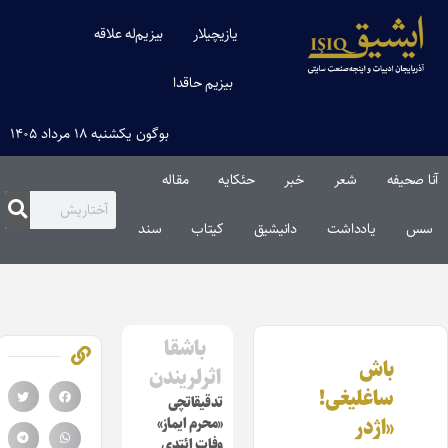
یازیچیلار
بیزیم‌له علاقه
بیزیم حاقدا
بوگون یکشنبه ۱۸ مرداد ۱۴۰۵
آنا صحیفه
شعر
خبر
حئکایه
مقاله‌
سس
یادداشت
دانیشیق
کیتاب
سند
باشقا
باش
اثرلریندن
ساغلیغی!
تدقیقاتچی
«اژدر
«محرم ایماز»
وفات ائتدی