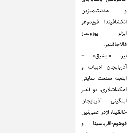
و مدنیتیمیزین
انکشافیندا قویدوغو
ایزلر پوزولماز
قالاجاقدیر.
بیز، «ایشیق» –
آذربایجان ادبیات و
اینجه صنعت سایتی
امکداشلاری، بو آغیر
ایتگینی آذربایجان
خالقینا، اژدر عمی‌نین
قوهوم-اقرباسینا و