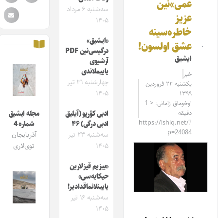
عمی»نین
سه‌شنبه ۶ مرداد
عزیز
۱۴۰۵
خاطره‌سینه
«ایشیق»
عشق اولسون!
درگیسی‌نین PDF
ایشیق
آرشیوی
یاییملاندی
خبر
چهارشنبه ۳۱ تیر
یکشنبه ۲۴ فروردین
۱۴۰۵
۱۳۹۹
اوخوماق زامانی: < 1
دقیقه
ادبی کؤرپو (آیلیق
مجله ایشیق
https://ishiq.net/?
ادبی درگی) ۴۶
شماره 4
p=24084
سه‌شنبه ۲۳ تیر
آذربایجان
۱۴۰۵
توی‌لاری
«بیزیم قیزلارین
حیکایه‌سی»
یایینلانماقدادیر!
سه‌شنبه ۱۶ تیر
۱۴۰۵