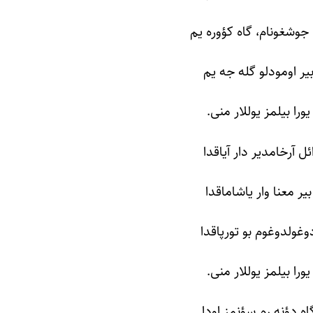
 جوشغونام، گاه کؤوره یم
یر اومودلو گله جه یم
یورا بیلمز یوللار منی.
ئل آرخامدیر دار آیاقدا
بیر معنا وار یاشاماقدا
وغولدوغوم بو تورپاقدا
یورا بیلمز یوللار منی.
اه دؤنه رم سؤنمز اودا