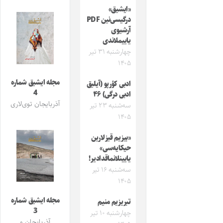
«ایشیق»
درگیسی‌نین PDF
آرشیوی
یاییملاندی
چهارشنبه ۳۱ تیر
۱۴۰۵
مجله ایشیق شماره
ادبی کؤرپو (آیلیق
4
ادبی درگی) ۴۶
آذربایجان توی‌لاری
سه‌شنبه ۲۳ تیر
۱۴۰۵
«بیزیم قیزلارین
حیکایه‌سی»
یایینلانماقدادیر!
سه‌شنبه ۱۶ تیر
۱۴۰۵
مجله ایشیق شماره
تبریزیم منیم
3
چهارشنبه ۱۰ تیر
آذربایجان و