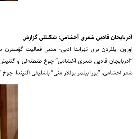
آذربایجان قادین شعری آخشامی: شکیللی گزارش
“آذربایجان قادین شعری آخشامی” چوخ طنطنه‌لی و گئنیش است
شعر آخشامی، “یورا بیلمز یوللار منی” باشلیغی آلتیندا، چو