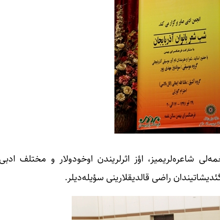
ه‌لی شاعره‌لریمیز، اؤز اثرلریندن اوخودولار و مختلف ادبی 
دیشاتیندان راضی قالدیقلارینی سؤیله‌دیلر.