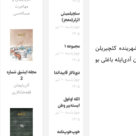
۱۴۰۵
مهاجرت
مساله‌سی
سئچیلمیش
اثرلر(معجز)
چهارشنبه ۱۰ تیر
۱۴۰۵
مجموعه ۱
 صابر ادبی انجومنی‌نین تشبثی‌ایله تیر آیی‌نین 29یندا تهران شهرینده کئچیریلن
چهارشنبه ۱۰ تیر
دی‌ایله باغلی بو
۱۴۰۵
مجله ایشیق شماره
دورنالار قاییداندا
2
چهارشنبه ۱۰ تیر
آذربایجان
۱۴۰۵
قفه‌خانالاری
ائله اوغول
ایسته‌ییر وطن
چهارشنبه ۱۰ تیر
۱۴۰۵
هوپ‌هوپ‌نامه