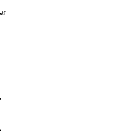
گاه
ب
ا
د
گ