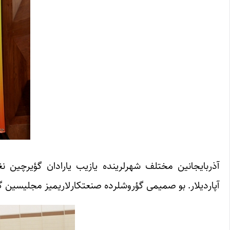
آذربایجانین مختلف شهرلرینده یازیب یارادان گؤیرچین نغم
آپاردیلار. بو صمیمی گؤروشلرده صنعتکارلاریمیز مجلیسین گئ