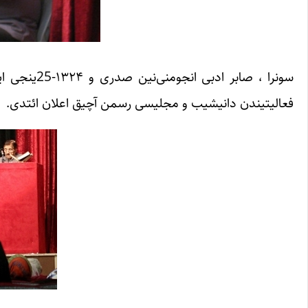
سونرا ، صابر ادبی انجومنی‌نین صدری و ۱۳۲۴-25ینجی ایللر “شاعرلر مجلیسی”ندن یادگار قالان
فعالیتیندن دانیشیب و مجلیسی رسمن آچیق اعلان ائتدی.