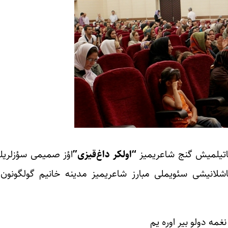
اتیلمیش گنج شاعریمیز
“اولکر داغ‌قیزی”
‌اؤز صمیمی سؤزلریل
اشلانیشی سئویملی مبارز شاعریمیز مدینه خانیم گولگونون 
نغمه دولو بیر اوره یم