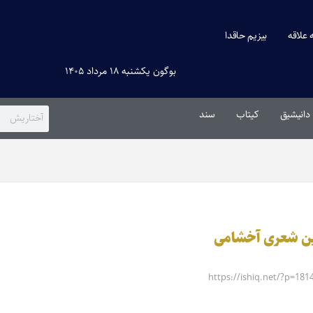
ه علاقه
بیزیم حاقدا
بوگون یکشنبه ۱۸ مرداد ۱۴۰۵
دانیشیق
کیتاب
سند
دین شعری آخشامی
https://ishiq.net/?p=181