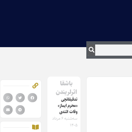
باشقا
اثرلریندن
تدقیقاتچی
«محرم ایماز»
وفات ائتدی
سه‌شنبه ۶ مرداد
۱۴۰۵