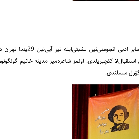
اوزون ایللردن بری تهراندا ادبی- مدنی فعالیت گؤسترن
قبال‌لا کئچیریلدی. اؤلمز شاعره‌میز مدینه خانیم گولگونون آ
خ گؤزل سسلندی.