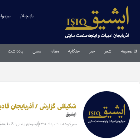
یازیچیلار
بیزیم‌ل
آنا صحیفه
شعر
خبر
حئکایه
مقاله‌
سس
یادداشت
شکیللی گزارش / آذربایجان قا
ایشیق
خبر
دوشنبه ۹ مرداد ۱۳۹۱
اوخوماق زامانی: 8 دقیقه
4