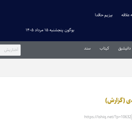
ه علاقه
بیزیم حاقدا
بوگون پنجشنبه ۱۵ مرداد ۱۴۰۵
دانیشیق
کیتاب
سند
دی (گزارش)
https://ishiq.net/?p=10632