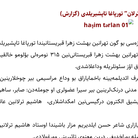
لان” تورپاغا تاپشیریلدی (گزارش)
‌سی بو گون تهرانین بهشت زهرا قبریستانیندا تورپاغا تاپشیریل
دوشنبه گونو آبان آیی‌نین ۲۶ینجی گونو سحر ساعات ۱۰دا تهرانین بهشت
وق اؤز سئونلریله وداعلاشدی.
ئدیلمه‌یینه باخمایاراق بو وداع مراسیمی بیر چوخلارینین 
دنی درنک‌لرینین بیر سیرا عضولری او جومله‌دن: صابر، ساهر،
یشیق الکترون درگیسی‌نین امکداشلاری، هاشیم ترلانین عا
زاری شاعر حسن ایلدیریم مزار باشیندا اوستاد هاشیم ترلانی
یله بوراخدیغی درین معنوی تاثیرینی وورغولادی.