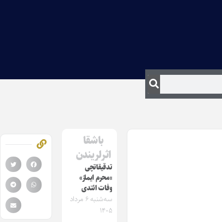
باشقا
اثرلریندن
تدقیقاتچی
«محرم ایماز»
وفات ائتدی
سه‌شنبه ۶ مرداد
۱۴۰۵