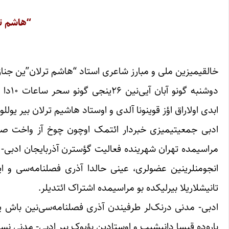
“هاشم تر
خالقیمیزین ملی و مبارز شاعری استاد “هاشم ترلان”ین جنازه
ابدی اولاراق اؤز قوینونا آلدی و اوستاد هاشیم ترلان بیر یولل
ادبی جمعیتیمیزی خبردار ائتمک اوچون چوخ آز واخت صرف ا
مراسیمده تهران شهرینده فعالیت گؤسترن آذربایجان ادبی- م
انجومنلرینین عضولری، عینی حالدا آذری فصلنامه‌سی و ا
تانیشلاریلا بیرلیکده بو مراسیمده اشتراک ائتدیلر.
ادبی- مدنی درنک‌لر طرفیندن آذری فصلنامه‌سی‌نین باش یا
باره‌ده قیسا دانیشیب و اوستادین بؤیوک بیر ادبی- مدنی نس