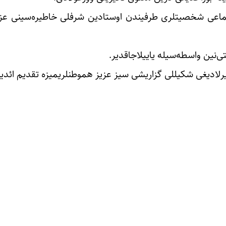
اجتماعی شخصیتلری طرفیندن اوستادین شرفلی خاطیره‌سینی ع
ی‌نین واسطه‌سیله یاییلاجاقدیر.
رلادیغی شکیللی گزاریشی سیز عزیز هموطنلریمیزه تقدیم ائدی