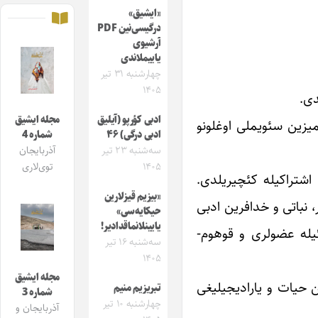
«ایشیق»
درگیسی‌نین PDF
آرشیوی
یاییملاندی
چهارشنبه ۳۱ تیر
۱۴۰۵
دی.
ادبی کؤرپو (آیلیق
مجله ایشیق
 زهرا قبریستانی‌نین ۳۱۵ نومره‌لی بؤلومو خالقیمیزین سئویملی اوغلونو
ادبی درگی) ۴۶
شماره 4
سه‌شنبه ۲۳ تیر
آذربایجان
۱۴۰۵
توی‌لاری
اشتراکیله کئچیریلدی.
«بیزیم قیزلارین
 نباتی و خدافرین ادبی
حیکایه‌سی»
یایینلانماقدادیر!
ئیله عضولری و قوهوم-
سه‌شنبه ۱۶ تیر
۱۴۰۵
مجله ایشیق
ن حیات و یارادیجیلیغی
تبریزیم منیم
شماره 3
چهارشنبه ۱۰ تیر
آذربایجان و