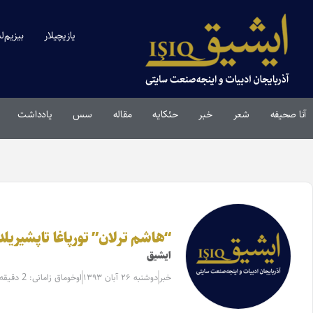
یازیچیلار
بیزیم‌ل
آنا صحیفه
شعر
خبر
حئکایه
مقاله‌
سس
یادداشت
“هاشم ترلان” تورپاغا تاپشیریل
ایشیق
خبر
دوشنبه ۲۶ آبان ۱۳۹۳
اوخوماق زامانی: 2 دقیقه