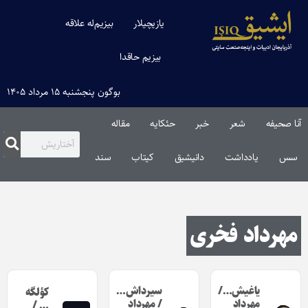
یازیچیلار
بیزیم‌له علاقه
بیزیم حاقدا
بوگون پنجشنبه ۱۵ مرداد ۱۴۰۵
آنا صحیفه
شعر
خبر
حئکایه
مقاله‌
سس
یادداشت
دانیشیق
کیتاب
سند
مهرداد فخری
یاغیش…/
سیرداش…
کؤلگه
مهرداد
/ مهرداد
… /