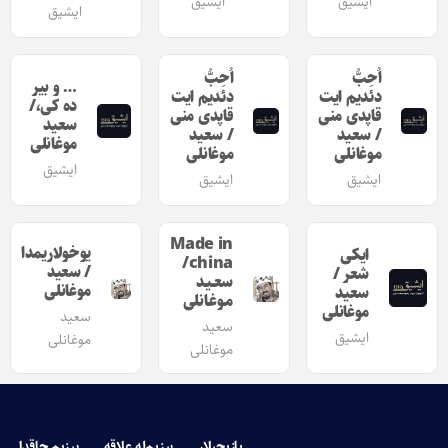
ایشیق
ایشیق
ایشیق
اُحِبُّ
اُحِبُّ
… و بیر
دئدیم ایت
دئدیم ایت
ده کی،/
قاپدی منی
قاپدی منی
سعید
/ سعید
/ سعید
موغانلی
موغانلی
موغانلی
ایشیق
ایشیق
ایشیق
Made in
یوخولاریمدا
ایکی
china/
/ سعید
شعر /
سعـیـد
موغانلی
سعید
مـوغـانلی
موغانلی
سعید
سعید
ایشیق
موغانلی
موغانلی
یازیچیلار
بیزیم‌له علاقه
بیزیم حاقدا