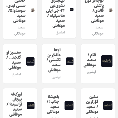
کوچه‌لر گؤزو
کیتابلاری
خالقین
یاشلی
نشری‌نین
سسی ایدی،
قالدی/
۱۴-جی ایلی
سوسدو!!!/
سعید
مناسبتیله /
سعید
موغانلی
سعید
موغانلی
موغانلی
سعید
سعید
ایشیق
موغانلی
موغانلی
اوجا
سنسیز او
آتام /
داغلارین
گئجه… /
سعید
تانیشی /
سعید
موغانلی
سعید
موغانلی
موغانلی
ایشیق
ایشیق
ایشیق
اورک‌له
سنین
باغیشلا
پیچاق
گؤزلرین
جناب! /
آراسیندا /
/ سعید
سعید
سعید
موغانلی
موغانلی
موغانلی