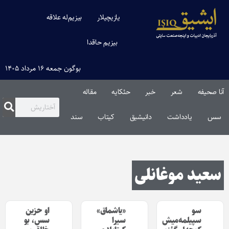
یازیچیلار
بیزیم‌له علاقه
بیزیم حاقدا
بوگون جمعه ۱۶ مرداد ۱۴۰۵
آنا صحیفه
شعر
خبر
حئکایه
مقاله‌
سس
یادداشت
دانیشیق
کیتاب
سند
سعید موغانلی
سو
«یاشماق»
او‌ حزین
سپیلمه‌میش
سیرا
سس، بو‌