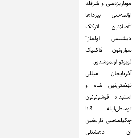
موباریزه‌سی و شرفله
اؤلمه‌سی بیرداها
“آصلانین ائرکک
دیشیسی اولماز”
سؤزونون فاکتیک
ثوبوتو اولموشدور.
آذربایجان میللی
نهضتی‌نین شاه و
استبداد قوشونونون
توسطی‌ایله قانا
چکیلمه‌سی تاریخین
ان دهشتلی