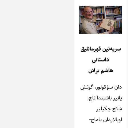
سریه‌نین قهرمانلیق
داستانی
هاشم ترلان
دان‌ سؤکولور، گونش‌
یانیر باشیندا تاج‌،
شئح‌ چکیلیر
اوبالاردان‌ یاماج‌-