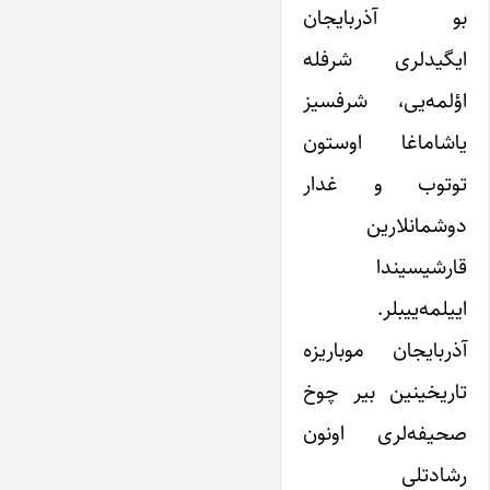
بو آذربایجان
ایگیدلری شرفله
اؤلمه‌یی، شرفسیز
یاشاماغا اوستون
توتوب و غدار
دوشمانلارین
قارشیسیندا
اییلمه‌ییبلر.
آذربایجان موباریزه
تاریخینین بیر چوخ
صحیفه‌لری اونون
رشادتلی