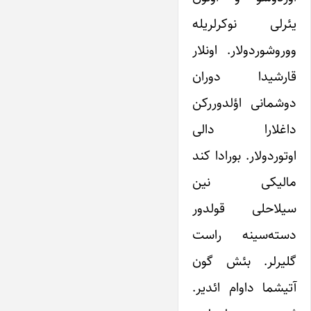
یئرلی نوکرلریله
ووروشوردولار. اونلار
قارشیدا دوران
دوشمانی اؤلدوررکن
داغلارا دالی
اوتوردولار. بورادا کند
مالیکی نین
سیلاحلی قولدور
دسته‌سینه راست
گلیرلر. بئش گون
آتیشما داوام ائدیر.