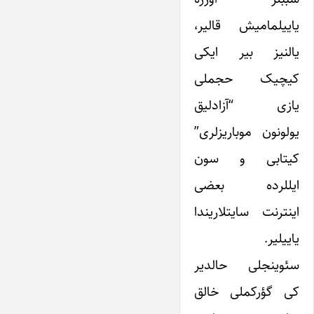
یاییلمامیش قالیر،
یالنیز بیر ایکی
کیچیک حجملی
یازی “آزادلیق
یولونون موباریزلری”
کیتابی و سون
ایللرده بعضی
اینترنت سایتلاریندا
یاییلیر.
سئوینجلی حالدیر
کی گؤرکملی خالق