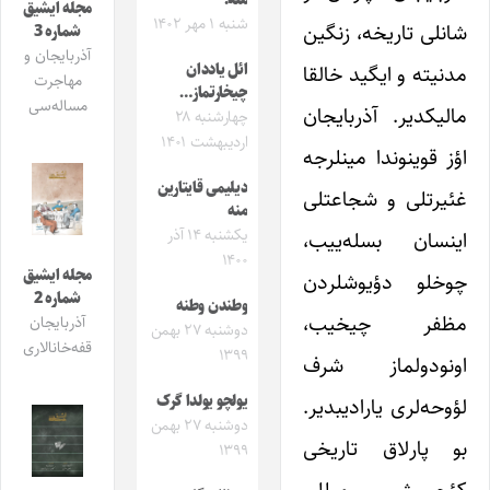
منه!
مجله ایشیق
شنبه ۱ مهر ۱۴۰۲
شانلی تاریخه، زنگین
شماره 3
آذربایجان و
ائل یاددان
مدنیته و ایگید خالقا
مهاجرت
چیخارتماز…
مساله‌سی
مالیکدیر. آذربایجان
چهارشنبه ۲۸
اردیبهشت ۱۴۰۱
اؤز قوینوندا مینلرجه
دیلیمی قایتارین
غئیرتلی و شجاعتلی
منه
یکشنبه ۱۴ آذر
اینسان بسله‌ییب،
۱۴۰۰
مجله ایشیق
چوخلو دؤیوشلردن
شماره 2
وطندن وطنه
مظفر چیخیب،
آذربایجان
دوشنبه ۲۷ بهمن
قفه‌خانالاری
۱۳۹۹
اونودولماز شرف
یولچو یولدا گرک
لؤوحه‌لری یارادیبدیر.
دوشنبه ۲۷ بهمن
بو پارلاق تاریخی
۱۳۹۹