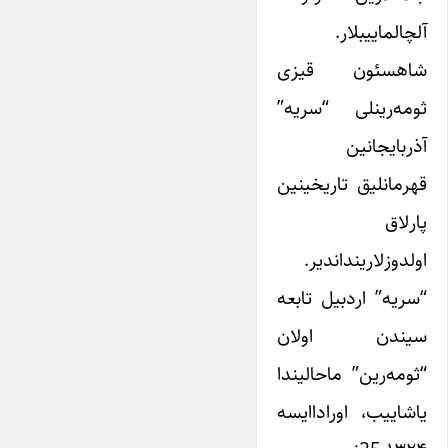
آلچالماییبلار.
شاهسئون قیزی
ثومه‌رینلی “سریه”
آذربایجانین
قهرمانلیق تاریخینین
پارلاق
اولدوزلارینداندیر.
“سریه” اردبیل تابعه
سیندن اولان
“ثومه‌رین” ماحالیندا
یاشاییب، اورادا‌ایسه