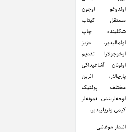
اولدوغو اوچون
مستقل کیتاب
شکلینده چاپ
اولمالیدیر. عزیز
اوخوجولارا تقدیم
اولونان آشاغیداکی
پارچالار، اثرین
مختلف پوئتیک
لوحه‌لریندن نمونه‌لر
کیمی‌ وئریلیبدیر.
ائلدار موغانلی