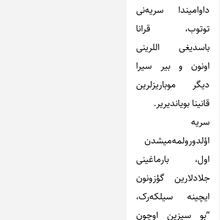
داوامیندا سریه‌نی
توتوب، قرانا
باسدیغی اللرینی
اونون و بیر سیرا
دیگر موباریزلرین
قانینا بویاندیریر.
سریه
اؤلدورولمه‌میشدن
اول، بارماغینی
جلادلارین گؤزونون
ایچینه سیلکه‌رک،
“بو سیزین اوچون