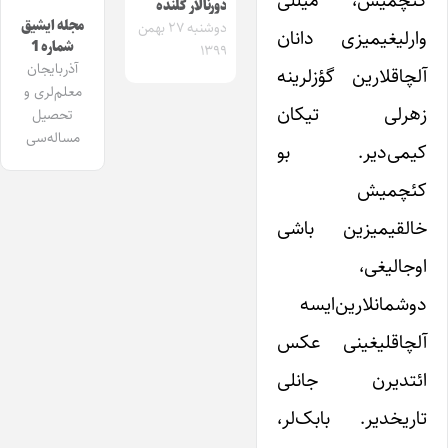
کئچمیش، میللی
دورنالار گلنده
مجله ایشیق
دوشنبه ۲۷ بهمن
وارلیغیمیزی دانان
شماره 1
۱۳۹۹
آذربایجان
آلچاقلارین گؤزلرینه
معلم‌لری و
زهرلی تیکان
تحصیل
مساله‌سی
کیمی‌دیر. بو
کئچمیش
خالقیمیزین باشی
اوجالیغی،
دوشمانلارین‌ایسه
آلچاقلیغینی عکس
ائتدیرن جانلی
تاریخدیر. بابک‌لر،