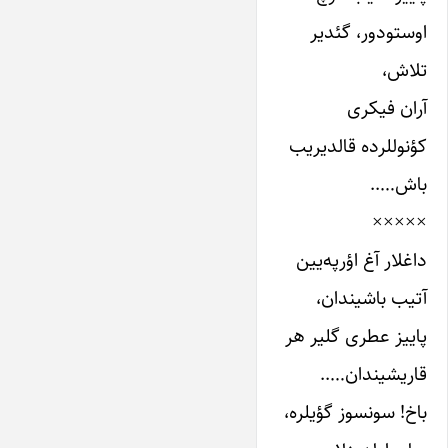
اوستو‌دور، گئدیر
تلاش‌،
آران‌ فیکری‌
کؤنوللرده‌ قالدیریب‌
باش‌…..
×××××
داغلار آغ‌ اؤرپه‌یین‌
آتیب‌ باشیندان‌،
پاییز عطری‌ گلیر هر
قاریشیندان‌…..
باخ‌! سونسوز گؤیلره‌،