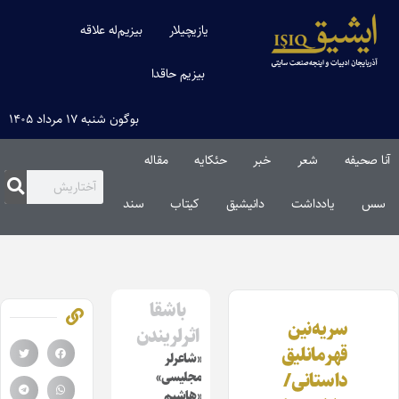
یازیچیلار
بیزیم‌له علاقه
بیزیم حاقدا
بوگون شنبه ۱۷ مرداد ۱۴۰۵
آنا صحیفه
شعر
خبر
حئکایه
مقاله‌
سس
یادداشت
دانیشیق
کیتاب
سند
باشقا
سریه‌نین
اثرلریندن
قهرمانلیق
«شاعرلر
داستانی/
مجلیسی»
«هاشیم