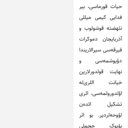
حیات قورماسی، بیر
فدایی کیمی میللی
نئهضته قوشولوب و
آذربایجان دموکرات
فیرقه‌سی سیرالاریندا
دؤیوشمه‌سی و
نهایت قولدورلارین
خیانت اللری‌له
اؤلدورولمه‌سی، اثری
تشکیل ائده‌ن
لؤوحه‌لردیر. بو اثر
بؤیوک حجملی