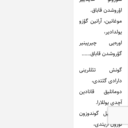
اؤروشدن‌ قاباق‌.
موغانین‌، آرانین‌ گؤزو
یولدادیر،
اوره‌یی‌ چیرپینیر
گؤروشدن‌ قاباق‌……
گونش‌ تئللرینی‌
دارادی‌ گئتدی‌،
دومانلیق‌ قانادین‌
آچدی‌ یوللارا.
ائله‌ بیل‌ گوندوزون‌
نورون‌ اریتدی‌،