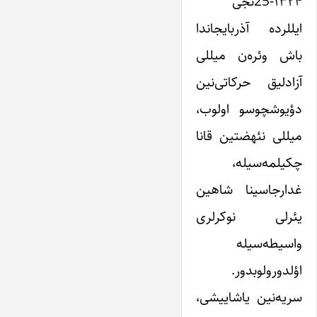
۱۳۲۴-25نجی
ایللرده آذربایجاندا
باش وئره‌ن میللی
آزادلیق حرکاتی‌نین
دؤیوشچوسو اولوب،
میللی نئهضتین قانا
چکیلمه‌سیله،
غدارجاسینا شاهین
یئرلی نوکرلری
واسیطه‌سیله
اؤلدورولوبدور.
سریه‌نین یاشاییشی،