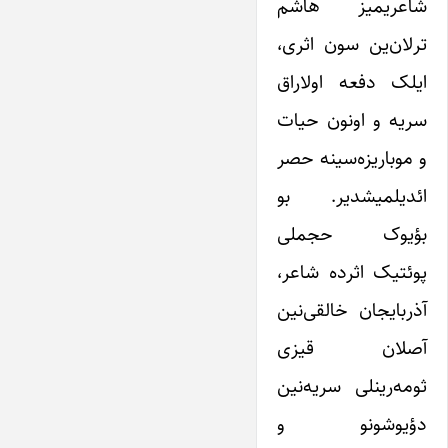
شاعریمیز هاشم
ترلان‌ین سون اثری،
ایلک دفعه اولاراق
سریه و اونون حیات
و موباریزه‌سینه حصر
ائدیلمیشدیر. بو
بؤیوک حجملی
پوئتیک اثرده شاعر،
آذربایجان خالقی‌نین
آصلان قیزی
ثومه‌رینلی سریه‌نین
دؤیوشونو و