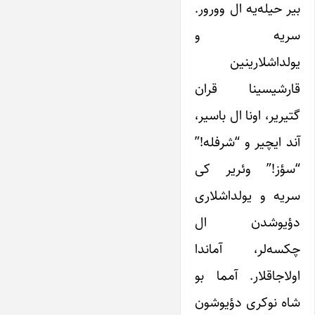
بیر حیله‌یه ال وورور.
سریه و
یولداشلارینین
قارشیسینا قران
گتیریر، اونا ال باسیر،
آند ایچیر و “شرفله!”
“سؤز!” وئریر کی
سریه و یولداشلاری
دؤیوشدن ال
چکسه‌لر، آماندا
اولاجاقلار. آمما بو
شاه نوکری دؤیوشون