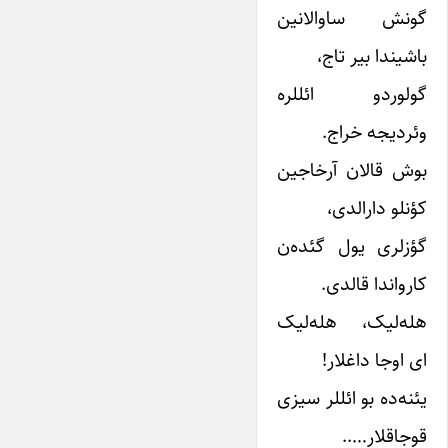
گونش‌ ساوالانین‌
باشیندا بیر تاج‌،
گولوردو ائللره‌
وئردیجه‌ خراج‌.
بوش‌ قالان‌ آرخاجین‌
کؤنلو دارالدی‌،
گؤزلری‌ یول‌ گئده‌ن‌
کارواندا قالدی‌.
هله‌لیک‌، هله‌لیک‌
ای‌ اوجا داغلار!
یئنه‌ده‌ بو ائللر سیزی‌
قوجاقلار…..