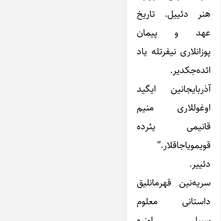
هنر دئییل. تاریخ
عهد و پیمان
پوزانلاری نیفرتله یاد
ائده‌جکدیر.
آذربایجانین ایگید
اوغوللاری منیم
قانیمی یئرده
قویمویاجاقلار.”
دئییر.
سریه‌نین قهرمانلیق
داستانی معلوم
سببلر اوزره