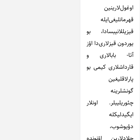
اوغول‌لارینین
قهرمانلیغی‌ایله
قیزیللانیبسادا، بو
یوردون قیزلاری‌دا اؤز
آتا- بابالاری و
قارداشلاری کیمی بو
پارلاقلیغین
گونشلرینه
چئوریلیبلر. اونلار
ایگیدلیکله
دؤیوشوب،
جلادلارین اؤنونده