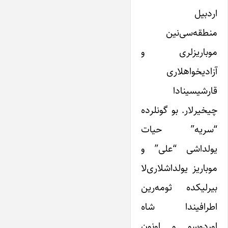
اردبیل
منطقه‌سی‌نین
موباریزلری و
آزادیخواهلاری
قارشیسینادا
چیخیرلار. بو گونلرده
“سریه” حیات
یولداشی “علی” و
موباریز یولداشلاری‌لا
بیرلیکده ثومه‌رین
اطرافیندا شاه
اوردوسو و اونون