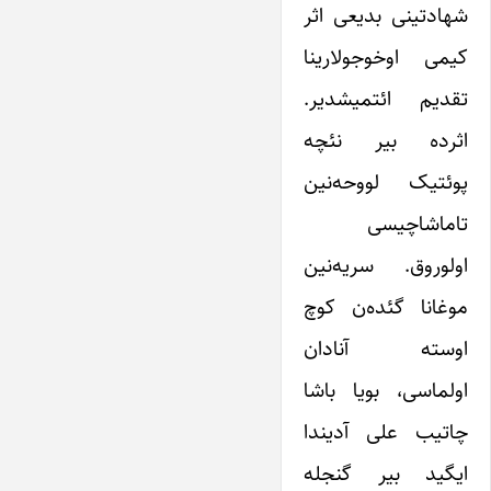
شهادتینی بدیعی اثر
کیمی اوخوجولارینا
تقدیم ائتمیشدیر.
اثرده بیر نئچه
پوئتیک لووحه‌نین
تاماشاچیسی
اولوروق. سریه‌نین
موغانا گئده‌ن کوچ
اوسته آنادان
اولماسی، بویا باشا
چاتیب علی آدیندا
ایگید بیر گنجله