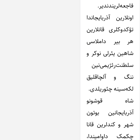
فاجعه‌لریندندیر.
اونلارین آذربایجاندا
تؤکدوکلری قانلارین
هر بیر داملاسی
شاهین یئرلی نوکر و
سلطنت‌رئژیمی‌نین
ننگ و آلچاقلیق
لکه‌سینه چئوریلدی.
شاه قوشونو
آذربایجانین بوتون
شهر و کندلرین قانا
چکمک داوامیندا،