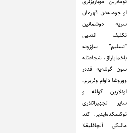
ثومه‌رین موباریزلری
او جومله‌دن قهرمان
سریه دوشمانین
تکلیف ائتدیی
“تسلیم” سؤزونه
باخمایاراق، شجاعتله
سون گولله‌یه قده‌ر
ووروشا داوام وئریرلر.
اونلارین گولله و
سایر تجهیزاتلاری
توکنمکده‌ایدیر. کند
مالیکی آلچاقلیقلا