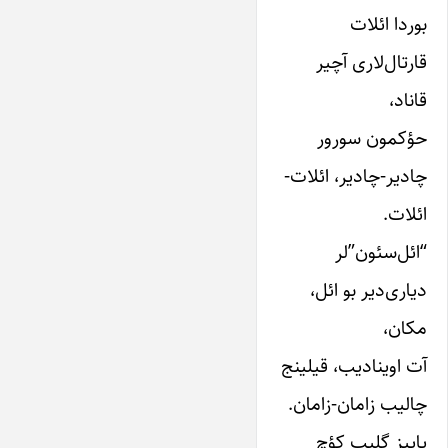
بوردا ائلات‌
قارتال‌لاری‌ آچیر
قاناد،
حؤکمون‌ سورور
چادیر-چادیر، ائلات‌-
ائلات‌.
“ائل‌سئون”‌لر
دیاری‌دیر بو ائل‌،
مکان‌،
آت‌ اوینادیب‌، قیلینج‌
چالیب‌ زامان‌-زامان‌.
پاییز گلیب‌ کؤچ‌