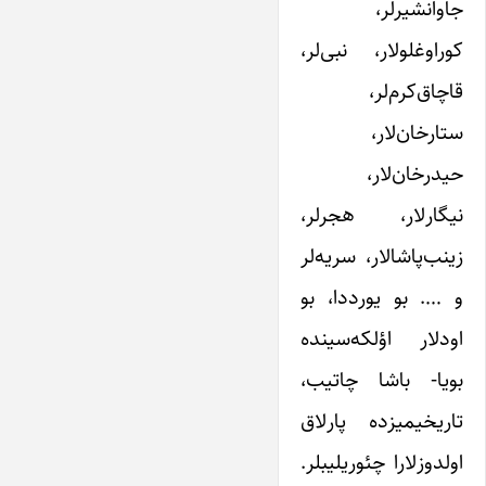
جاوانشیرلر،
کوراوغلولار، نبی‌لر،
قاچاق‌کرم‌لر،
ستارخان‌لار،
حیدرخان‌لار،
نیگارلار، هجرلر،
زینب‌پاشالار، سریه‌لر
و …. بو یورددا، بو
اودلار اؤلکه‌سینده
بویا- باشا چاتیب،
تاریخیمیزده پارلاق
اولدوزلارا چئوریلیبلر.