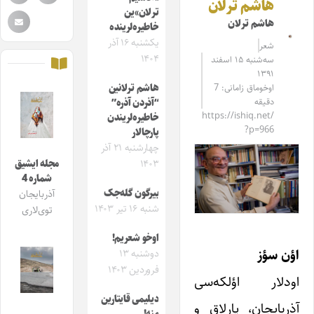
هاشم ترلان
ترلان»ین
هاشم ترلان
خاطیره‌لرینده
یکشنبه ۱۶ آذر
شعر
۱۴۰۴
سه‌شنبه ۱۵ اسفند
۱۳۹۱
اوخوماق زامانی: 7
هاشم ترلانین
دقیقه
“آذردن آذره”
https://ishiq.net/
خاطیره‌لریندن
?p=966
پارچالار
چهارشنبه ۲۱ آذر
۱۴۰۳
مجله ایشیق
شماره 4
بیرگون گله‌جک
آذربایجان
شنبه ۱۶ تیر ۱۴۰۳
توی‌لاری
اوخو شعریم!
اؤن سؤز
دوشنبه ۱۳
فروردین ۱۴۰۳
اودلار اؤلکه‌سی
دیلیمی قایتارین
آذربایجان، پارلاق و