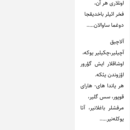
اونلاری‌ هر آن،‌
فخر ائیلر باخدیقجا
دوغما ساوالان‌…..
آلاچیق
آچیلیر،چکیلیر یوکه‌،
اوشاقلار ایش‌ گؤرور
اؤزوندن‌ یئکه‌.
هر یاندا های‌- هارای‌
قوپور، سس‌ گلیر،
مرفشلر باغلانیر، آتا
یوکله‌نیر…..