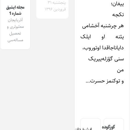
ییغان؛
پنجشنبه ۳۱
مجله ایشیق
فروردین ۱۳۹۶
تکجه
شماره 1
آذربایجان
هر چرشنبه آخشامی
معلم‌لری و
تحصیل
یئنه او ایلک
مساله‌سی
دایاناجاقدا اوتوروب،
سنی گؤزله‌ییریک
من
و توکنمز حسرت…
گوزگوده
ایشیق‌دان