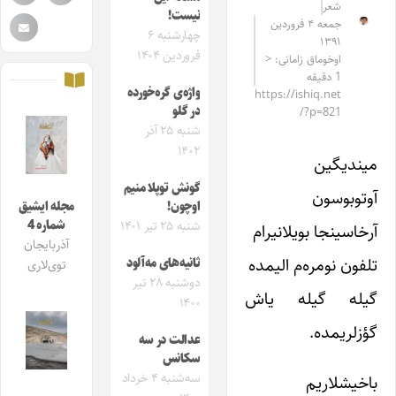
شعر
نیست!
جمعه ۴ فروردین
چهارشنبه ۶
۱۳۹۱
فروردین ۱۴۰۴
اوخوماق زامانی: <
1 دقیقه
واژه‌ی گره‌خورده
https://ishiq.net
در گلو
/?p=821
شنبه ۲۵ آذر
۱۴۰۲
میندیگین
گونش توپلا منیم
آوتوبوسون
اوچون!
مجله ایشیق
شماره 4
شنبه ۲۵ تیر ۱۴۰۱
آرخاسینجا بویلانیرام
آذربایجان
تلفون نومره‌م الیمده
ثانیه‌های مه‌آلود
توی‌لاری
دوشنبه ۲۸ تیر
گیله گیله یاش
۱۴۰۰
گؤزلریمده.
عدالت در سه
سکانس
سه‌شنبه ۴ خرداد
باخیشلاریم