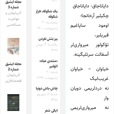
۱۴۰۰
مجله ایشیق
دایاناجاق- دایاناجاق
شماره 3
یک شکوفه، هزار
آذربایجان و
چکیلیر آرخانجا؛
شکوفه
مهاجرت
پنجشنبه ۳۰
اومود ساپاغیم
مساله‌سی
اردیبهشت ۱۴۰۰
قیریلیر،
بیز بئش نفردن
تؤکولور میرواری‌لر
یکشنبه ۱۲ بهمن
۱۳۹۹
آسفالت سرتلیگینه.
«مشدی عباد»
مجله ایشیق
ائولنیر
خیاوان – خیاوان
شماره 2
شنبه ۲۰
آذربایجان
غریب‌لیک
اردیبهشت ۱۳۹۹
قفه‌خانالاری
نه دردلریمی دویان
چاش-باش دونیا
شنبه ۱۶ شهریور
وار
۱۳۹۸
نه میرواری‌لریمی
ایکی شعر