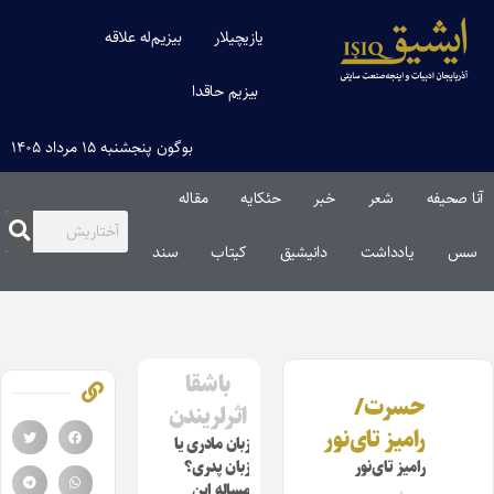
یازیچیلار
بیزیم‌له علاقه
بیزیم حاقدا
بوگون پنجشنبه ۱۵ مرداد ۱۴۰۵
آنا صحیفه
شعر
خبر
حئکایه
مقاله‌
سس
یادداشت
دانیشیق
کیتاب
سند
باشقا
حسرت/
اثرلریندن
رامیز تای‌نور
زبان مادری ‌‌یا
رامیز تای‌نور
زبان پدری؟
مساله این