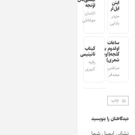
ایتن
اؤنجه
ایل‌لر
ائلمان
حیدر
موغانلی
بابایی
ساعات
اولدوم بیر
کیتاب
گئجه(اوشاق
تانیتیمی
شعری)
رقیه
مرتضی
کبیری
مجدفر
چاپ
دیدگاهتان را بنویسید
نشانی ایمیل شما