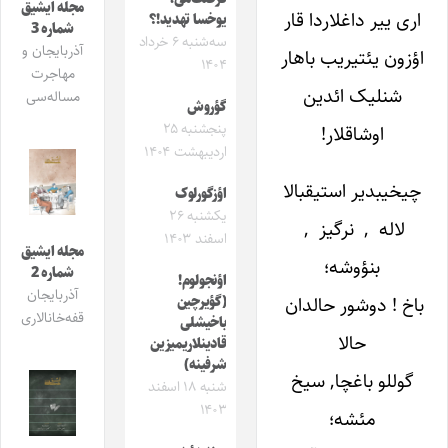
مجله ایشیق
اری ییر داغلاردا قار
یوخسا تهدید!؟
شماره 3
سه‌شنبه ۶ خرداد
آذربایجان و
اؤزون یئتیریب باهار
۱۴۰۴
مهاجرت
شنلیک ائدین
مساله‌سی
گؤروش
پنجشنبه ۲۵
اوشاقلار!
اردیبهشت ۱۴۰۴
چیخیبدیر استیقبالا
اؤزگورلوک
یکشنبه ۲۶
لاله , نرگیز ,
اسفند ۱۴۰۳
مجله ایشیق
بنؤوشه؛
شماره 2
اؤنجولوم!
آذربایجان
باخ ! دوشور حالدان
(گؤیرچین
قفه‌خانالاری
باخیشلی
حالا
قادینلاریمیزین
شرفینه)
گوللو باغچا, سیخ
شنبه ۱۸ اسفند
۱۴۰۳
مئشه؛