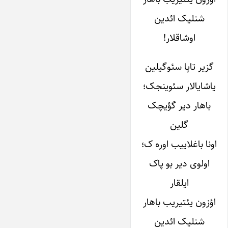
شنلیک ائدین
اوشاقلار!
گزیر تاپا سئوگیلین
یاشایالار سئوینجک؛
باهار دیر گؤیچک
گلین
اونا باغلاییب اوره ک؛
اولوی دیر بو پاک
ایلقار
اؤزون یئتیریب باهار
شنلیک ائدین