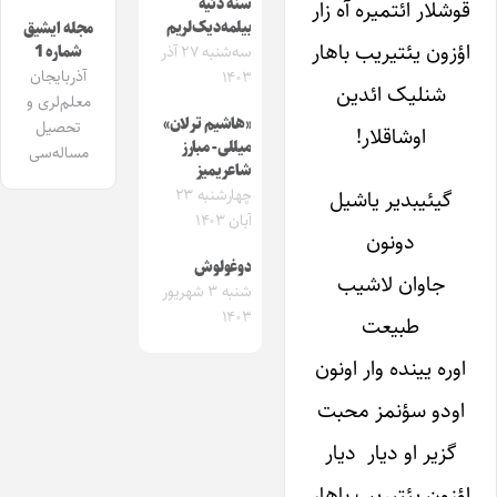
سنه دئیه
قوشلار ائتمیره آه زار
بیلمه‌دیک‌لریم
مجله ایشیق
اؤزون یئتیریب باهار
شماره 1
سه‌شنبه ۲۷ آذر
آذربایجان
۱۴۰۳
شنلیک ائدین
معلم‌لری و
«هاشیم ترلان»
تحصیل
اوشاقلار!
میللی- مبارز
مساله‌سی
شاعریمیز
گیئیبدیر یاشیل
چهارشنبه ۲۳
آبان ۱۴۰۳
دونون
دوغولوش
جاوان لاشیب
شنبه ۳ شهریور
۱۴۰۳
طبیعت
اوره یینده وار اونون
اودو سؤنمز محبت
گزیر او دیار دیار
اؤزون یئتیریب باهار