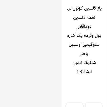
یاز گلسین کؤنول لره
نغمه دئسین
دوداقلار؛
یول وئرمه یک کدره
سئوگیمیز اولسون
باهار
شنلیک ائدین
اوشاقلار!