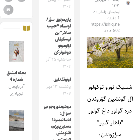
۱۳۹۱
۱۴۰۴
اوخوماق زامانی: <
1 دقیقه
یاریمچیق سؤز/
https://ishiq.ne
اوستاد “حبیب
t/?p=802
ساهر”ین
نیسگیللی
اؤلومونو
دوشونرکن
سه‌شنبه ۲۵ آذر
۱۴۰۴
مجله ایشیق
اونوتقانلیق
شماره 4
شنلیک نورو تؤکولور
یکشنبه ۱۳ مهر
آذربایجان
۱۴۰۴
توی‌لاری
آل گونشین گؤزوندن
دوشوندوروجو بیر
دره گولور داغ گولور
سوآل:
ادبیاتیمیزدا
“باهار گلیر”
«سلبریتیزم»
سؤزوندن؛
فئنومئنی
فرصت‌می،