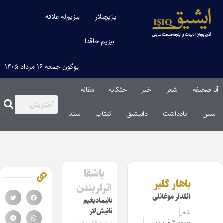
یازیچیلار
بیزیم‌له علاقه
بیزیم حاقدا
بوگون جمعه ۱۶ مرداد ۱۴۰۵
آنا صحیفه
شعر
خبر
حئکایه
مقاله‌
سس
یادداشت
دانیشیق
کیتاب
سند
باشقا
باهار گلیر
اثرلریندن
ائلدار موغانلی
تانیمادیغیم
تانیش‌لار
شعر
شنبه ۱۸ بهمن
جمعه ۴ فروردین