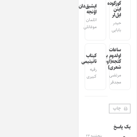
گوزگوده
ایشیق‌دان
ایتن
اؤنجه
ایل‌لر
ائلمان
حیدر
موغانلی
بابایی
ساعات
اولدوم بیر
کیتاب
گئجه(اوشاق
تانیتیمی
شعری)
رقیه
مرتضی
کبیری
مجدفر
چاپ
یک پاسخ
پنجشنبه ۲۳