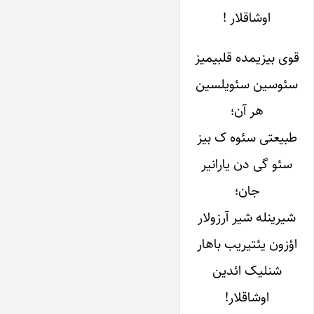
اوشاقلار !
قوی بیزیمده قلبیمیز
سئوسین سئویلسین
هر آن؛
طبیعتی سئوه ک بیز
سئو گی دن یارانیر
جان؛
شیرینله شیر آرزولار
اؤزون یئتیریب باهار
شنلیک ائدین
اوشاقلار!