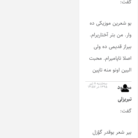
گفت:
بو شعرین موزیکی ده
وار. من بتر آختاریرام.
بیراز قدیمی ده ولی
اصلا تاپامیرام. محبت
الیین اونو منه تاپین
سه‌شنبه ۸ تیر
محمود
۱۳۹۵ در ۱۴:۵۷
تبریزلی
گفت:
بیر شعر بوقدر گؤزل