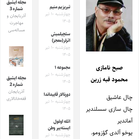
مجله ایشیق
تبریزیم منیم
شماره 3
چهارشنبه ۱۰ تیر
آذربایجان و
۱۴۰۵
مهاجرت
مساله‌سی
سئچیلمیش
اثرلر(معجز)
چهارشنبه ۱۰ تیر
۱۴۰۵
صبح نامازی
مجموعه ۱
چهارشنبه ۱۰ تیر
محمود قبه زرین
مجله ایشیق
۱۴۰۵
شماره 2
آذربایجان
دورنالار قاییداندا
چال عاشیق
قفه‌خانالاری
چهارشنبه ۱۰ تیر
چال سازی سسلندیر
۱۴۰۵
آماندیر
ائله اوغول
ایسته‌ییر وطن
یوخو آلدی گؤزومو.
چهارشنبه ۱۰ تیر