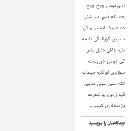
اولورموش چوخ چوخ
حذ ائله دیم .بیر شئی
ده دئمک ایستریم کی
شعرین گؤزللیگی نظمه
نثره باغلی دئیل یئتر
کی دوغرو دوروست
سؤزلری اورکلره خیطاب
ائله سین عینی سایین
قبه زرنین بو شعرده
یازدیخلاری کیمین.
دیدگاهتان را بنویسید