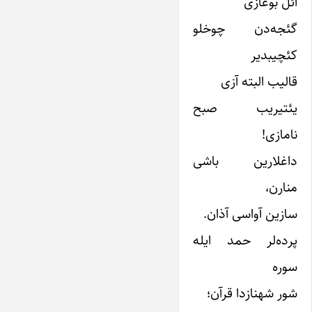
ائل بوغازی
گئجه‌دن چوخلو
کئچیبدیر
قالیب البته آزی
یئتیریب صبح
نامازی!
داغلارین باشی
منارن،
سازین آواسی آذان.
پرده‌لر حمد ایله
سوره
شور شهنازدا قرآن؛