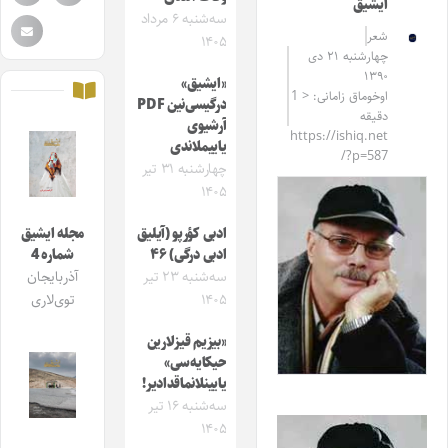
ایشیق
سه‌شنبه ۶ مرداد
شعر
۱۴۰۵
چهارشنبه ۲۱ دی
۱۳۹۰
«ایشیق»
اوخوماق زامانی: < 1
درگیسی‌نین PDF
دقیقه
آرشیوی
https://ishiq.net
یاییملاندی
/?p=587
چهارشنبه ۳۱ تیر
۱۴۰۵
ادبی کؤرپو (آیلیق
مجله ایشیق
ادبی درگی) ۴۶
شماره 4
سه‌شنبه ۲۳ تیر
آذربایجان
۱۴۰۵
توی‌لاری
«بیزیم قیزلارین
حیکایه‌سی»
یایینلانماقدادیر!
سه‌شنبه ۱۶ تیر
۱۴۰۵