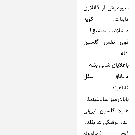
سووموش او قانلاری
قاینات، گؤیه
داشلاندیر عاشیق!
قوی نفس گلسین
ائله
باغلایاق شالی بئله
دایاناق سئل
قاباغیندا
بابالارمیز سایاغیندا.
هایلا گلسین نبی‌نی
الده توفنگی ها بئله،
قوچ کوراوغلو