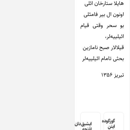
هایلا ستارخان ائلی
اونون ال بیر فامئلی
بو سحر وقتی قیام
ائیلییه‌لر،
قیلالار صبح نامازین
بحثی تامام ائیلییه‌لر
تبریز ۱۳۵۶
گوزگوده
ایشیق‌دان
ایتن
اؤنجه