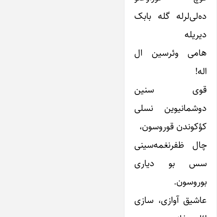
ده‌لی‌لرله گله بابک
دیریله
هامی وئرسین ال
اله!
قوی سنین
دوشمانیوین نسلی
کؤکوندن قوروسون،
چال ظفرنغمه‌سینی
سس بو دیاری
بوروسون.
عاشیق آوازی، سازی