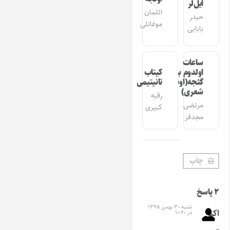
ایل‌لر
ائلمان
حیدر
موغانلی
بابایی
ساعات
اولدوم بیر
کیتاب
گئجه(اوشاق
تانیتیمی
شعری)
رقیه
مرتضی
کبیری
مجدفر
چاپ
۲ پاسخ
شنبه ۳۰ بهمن ۱۳۹۵
اکبر
در ۱۰:۲۰