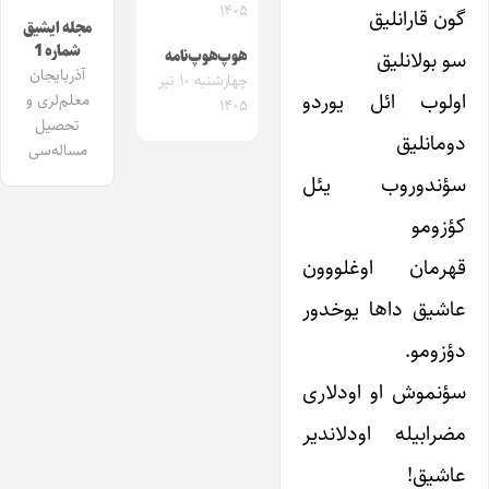
۱۴۰۵
گون قارانلیق
مجله ایشیق
شماره 1
سو بولانلیق
هوپ‌هوپ‌نامه
آذربایجان
چهارشنبه ۱۰ تیر
اولوب ائل یوردو
معلم‌لری و
۱۴۰۵
تحصیل
دومانلیق
مساله‌سی
سؤندوروب یئل
کؤزومو
قهرمان اوغلووون
عاشیق داها یوخدور
دؤزومو.
سؤنموش او اودلاری
مضرابیله اودلاندیر
عاشیق!