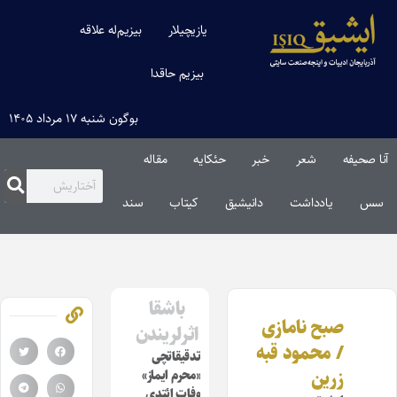
یازیچیلار
بیزیم‌له علاقه
بیزیم حاقدا
بوگون شنبه ۱۷ مرداد ۱۴۰۵
آنا صحیفه
شعر
خبر
حئکایه
مقاله‌
سس
یادداشت
دانیشیق
کیتاب
سند
باشقا
صبح نامازی
اثرلریندن
/ محمود قبه
تدقیقاتچی
زرین
«محرم ایماز»
وفات ائتدی