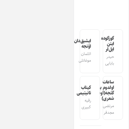
گوزگوده
ایشیق‌دان
ایتن
اؤنجه
ایل‌لر
ائلمان
حیدر
موغانلی
بابایی
ساعات
اولدوم بیر
کیتاب
گئجه(اوشاق
تانیتیمی
شعری)
رقیه
مرتضی
کبیری
مجدفر