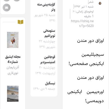
شعر
ﮐﺆینه‌یینی منه
شنبه ۱ تیر ۱۳۹۲
وئر
اوخوماق زامانی: <
شنبه ۲۵ شهریور
1 دقیقه
۱۳۹۱
https://ishiq.ne
t/?p=5620
سئومه‌لی
توپراغیم
اوزاق دور مندن
چهارشنبه ۲۲
شهریور ۱۳۹۱
سیجیللیمین
مجله ایشیق
قوجاغین
شماره 4
امنیتسیزدیر
ایکینجی صفحه‌سی!
آذربایجان
چهارشنبه ۲۰
توی‌لاری
اردیبهشت ۱۳۹۱
اوزاق دور مندن
نیسگیل
جمعه ۹ دی ۱۳۹۰
اوره‌ییمین ایکینجی
دویمه‌سی!