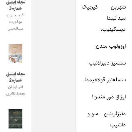
مجله ایشیق
شهرین کیچیک
شماره 3
آذربایجان و
میدانیندا
مهاجرت
دیسکینیب،
مساله‌سی
اوزولوب مندن
سنسیز دیبرلانیپ
مجله ایشیق
سسله‌نیر قولاغیمدا.
شماره 2
آذربایجان
قفه‌خانالاری
اوزاق دور مندن!
دنیزلرینین سویو
داشیپ