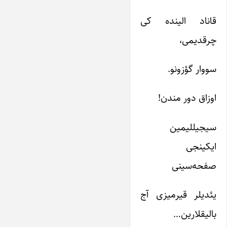
قاناد الینده کی
چرقدیمی،
سووار گؤزونو.
اوزاق دور مندن!
سیجیللیمین
ایکینجی
صفحه‌سینی
یئدیلر قیرمیزی آج
بالیقلارین…