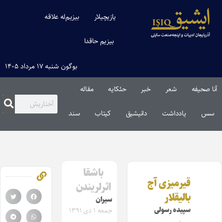
یازیچیلار
بیزیم‌له علاقه
بیزیم حاقدا
بوگون شنبه ۱۷ مرداد ۱۴۰۵
آنا صحیفه
شعر
خبر
حئکایه
مقاله‌
سس
یادداشت
دانیشیق
کیتاب
سند
باشقا
قیرمیزی آج
اثرلریندن
بالیقلار
سیران
سپیده رسولی
جمعه ۱ دی ۱۳۹۱