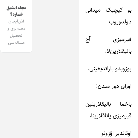
مجله ایشیق
بو کیچیک میدانی
شماره 1
دولدوروب
آذربایجان
معلم‌لری و
تحصیل
قیرمیزی آج
مساله‌سی
بالیقلارین‌لا،
پوزوبدو یاراتدیغینی.
اوزاق دور مندن!
باخما بالیقلارینین
قیرمیزی یاناقلارینا،
اوتاندیر اؤزونو