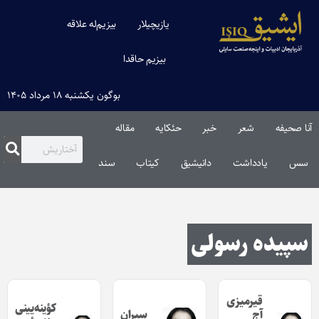
یازیچیلار
بیزیم‌له علاقه
بیزیم حاقدا
بوگون یکشنبه ۱۸ مرداد ۱۴۰۵
آنا صحیفه
شعر
خبر
حئکایه
مقاله‌
سس
یادداشت
دانیشیق
کیتاب
سند
سپیده رسولی
قیرمیزی
ﮐﺆینه‌یینی
آج
سیران