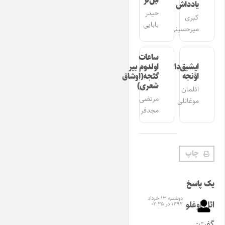
ایل‌لر
یادداش
حیدر
کبری
بابایی
میرحسینی
ساعات
ایشیق‌دان
اولدوم بیر
اؤنجه
گئجه(اوشاق
شعری)
ائلمان
مرتضی
موغانلی
مجدفر
چاپ
یک پاسخ
دوشنبه ۱۳ خرداد
ائل اوغلو
۱۳۹۲ در ۰۲:۳۵
گفت: