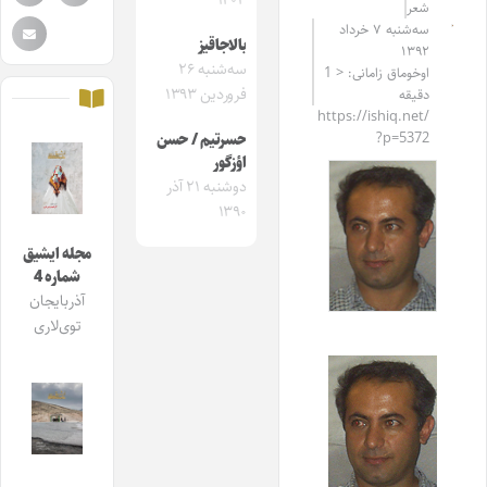
۱۴۰۳
شعر
سه‌شنبه ۷ خرداد
بالاجاقیز
۱۳۹۲
سه‌شنبه ۲۶
اوخوماق زامانی: < 1
فروردین ۱۳۹۳
دقیقه
https://ishiq.net/
?p=5372
حسرتیم / حسن
اؤزگور
دوشنبه ۲۱ آذر
۱۳۹۰
مجله ایشیق
شماره 4
آذربایجان
توی‌لاری