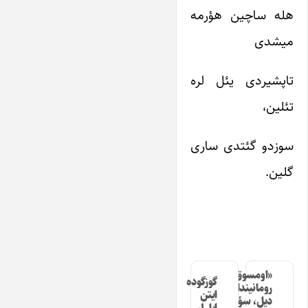
هله ساچین هؤرمه
میشدی
تاپشیردی یئل لره
تئلین،
سوزدو گئتدی ساری
گلین.
«اومسوق»
گوزگوده
رومانیندا
ایتن
دیل، سؤز،