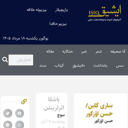
یازیچیلار
بیزیم‌له علاقه
بیزیم حاقدا
بوگون یکشنبه ۱۸ مرداد ۱۴۰۵
آنا صحیفه
شعر
خبر
حئکایه
مقاله‌
سس
یادداشت
دانیشیق
کیتاب
سند
باشقا
ساری گلین/
اثرلریندن
حسن اؤزگور
سوچ
حسن اؤزگور
پنجشنبه ۱۷ آبان