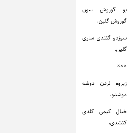
بو گوروش سون
گوروش گلین،
سوزدو گئتدی ساری
گلین.
×××
زیروه لردن دوشه
دوشدو،
خیال کیمی گلدی
کئشدی،