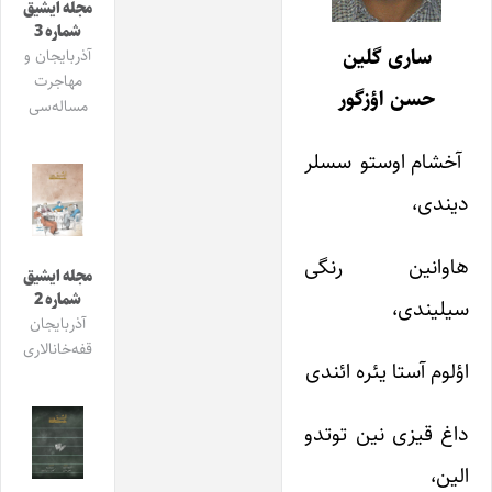
مجله ایشیق
شماره 3
ساری گلین
آذربایجان و
مهاجرت
حسن اؤزگور
مساله‌سی
آخشام اوستو سسلر
دیندی،
هاوانین رنگی
مجله ایشیق
شماره 2
سیلیندی،
آذربایجان
قفه‌خانالاری
اؤلوم آستا یئره ائندی
داغ قیزی نین توتدو
الین،