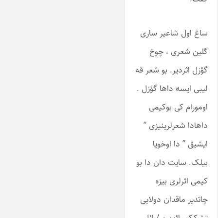
ساغ اول شاعیر ساری
گلین شعری ، چوخ
گؤزل اثردیر. بو شعر قه
لیبی ایسه داها گؤزل .
اومورام کی بوکیمی
داهادا شعرلرینیزی ”
ایشیق ” دا اوخویا
بیلک. سایت دان دا بو
کیمی اثرلری بیزه
چاتدیر ماقدان دولایی
تشککور ائدیرم / ائل