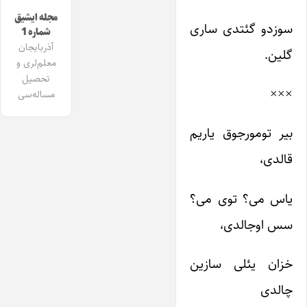
مجله ایشیق
سوزدو گئتدی ساری
شماره 1
آذربایجان
گلین.
معلم‌لری و
تحصیل
×××
مساله‌سی
بیر تومورجوق یاریم
قالدی،
یاس می؟ توی می؟
سس اوجالدی،
خزان یئلی سازین
چالدی