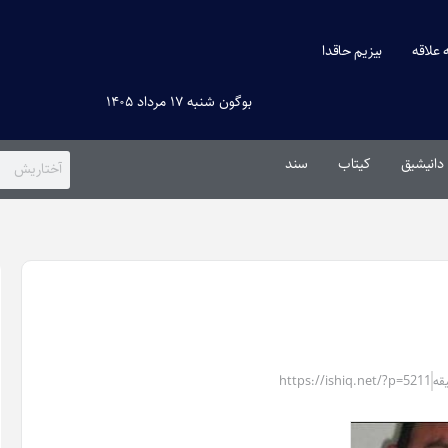
ه علاقه
بیزیم حاقدا
بوگون شنبه ۱۷ مرداد ۱۴۰۵
دانیشیق
کیتاب
سند
https://ishiq.net/?p=5211