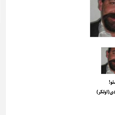
و!
ی(اولکر)