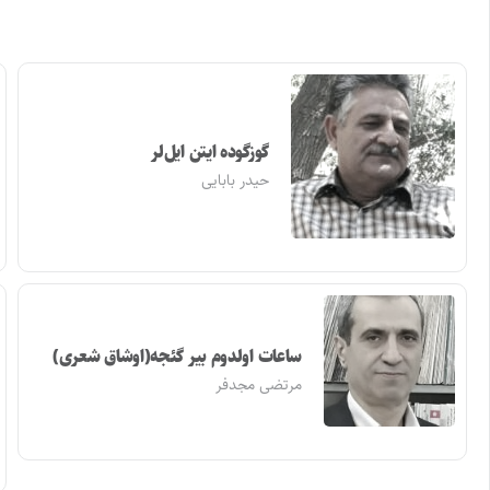
گوزگوده ایتن ایل‌لر
حیدر بابایی
ساعات اولدوم بیر گئجه(اوشاق شعری)
مرتضی مجدفر