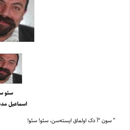
سئو سئ
اسماعیل مدد
” سون “آ دک اولماق ایسته‌سن، سئو! سئو!