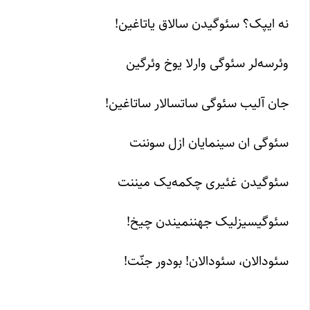
نه ایپک؟ سئوگیدن سالاق یاتاغین!
وئرسه‌لر سئوگی وارلا یوخ وئرگین
جان آلیب سئوگی ساتسالار ساتاغین!
سئوگی ان سینمایان ازل سوننت
سئوگیدن غئیری چکمه‌یک میننت
سئوگیسیزلیک جهننمیندن چیخ!
سئودالان، سئودالان! بودور جنّت!