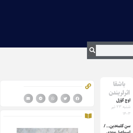
باشقا
اثرلریندن
اوچ گؤزل
شنبه ۲۳ تیر
۱۴۰۳
سن گلمه‌دین… /
اسماعیل مددی