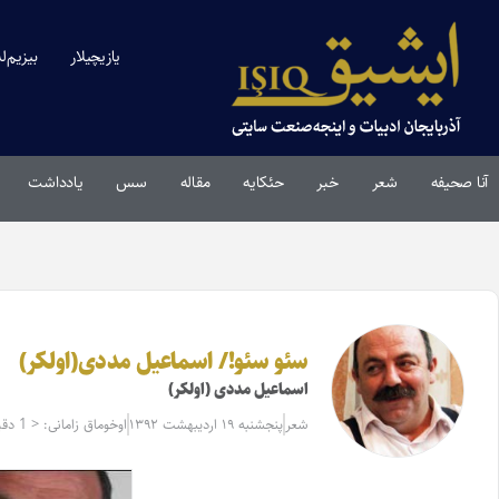
یازیچیلار
بیزیم‌ل
آنا صحیفه
شعر
خبر
حئکایه
مقاله‌
سس
یادداشت
سئو سئو!/ اسماعیل مددی(اولکر)
اسماعیل مددی (اولکر)
شعر
پنجشنبه ۱۹ اردیبهشت ۱۳۹۲
اوخوماق زامانی: < 1 دقیقه