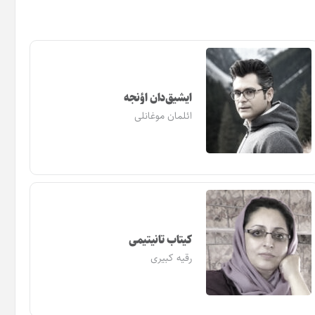
ایشیق‌دان اؤنجه
ائلمان موغانلی
کیتاب تانیتیمی
رقیه کبیری