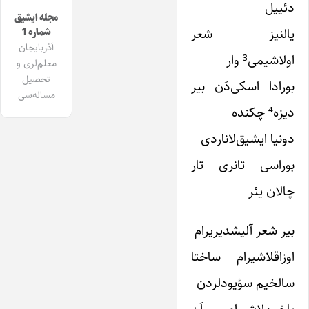
دئییل
مجله ایشیق
یالنیز شعر
شماره 1
آذربایجان
اولاشیمی³ وار
معلم‌لری و
تحصیل
بورادا اسکی‌دَن بیر
مساله‌سی
دیزه⁴ چکنده
دونیا ایشیق‌لاناردی
بوراسی تانری تار
چالان یئر
بیر شعر آلیشدیریرام
اوزاقلاشیرام ساختا
سالخیم سؤیودلردن