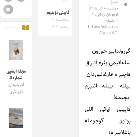
۱۴۰۳
شعر
دوشنبه ۸ تیر ۱۴۰۵
قاپینی دؤیدوم
اوخوماق زامانی: <
سه‌شنبه ۱۶
1 دقیقه
اسفند ۱۴۰۱
https://ishiq.net
/?p=37871
گورولداییر حوزون
ساعاتیمی یئره آتاراق
مجله ایشیق
قاچیرام قارغالیق‌دان
شماره 4
پیلله- پیلله ائنیرم
آذربایجان
توی‌لاری
ایچیمه!
قاپینی ایکی اَللی
بوتون گوجومله
باغلاییرام؛