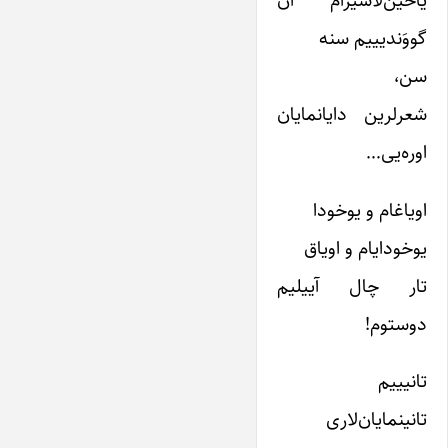
یاخین‌لاشیرام اَن
گووَندیییم سنه
سن،
شعرلرین دایانمایان
اوره‌یی…
اویاغام و یوخودا
یوخودایام و اویاق
تار چال آییلیم
دوستوم!
تانیییم
تانینمایان‌لاری