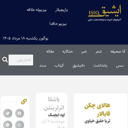
یازیچیلار
بیزیم‌له علاقه
بیزیم حاقدا
بوگون یکشنبه ۱۸ مرداد ۱۴۰۵
آنا صحیفه
شعر
خبر
حئکایه
مقاله‌
سس
یادداشت
دانیشیق
کیتاب
سند
باشقا
هالای چکن
اثرلریندن
قایالار
اود ایچمک
ثریا خلیق خیاوی
چهارشنبه ۹ آبان