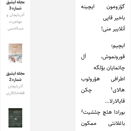
مجله ایشیق
گؤزومون ایچینه
شماره 3
آذربایجان و
باخیر قاپی
مهاجرت
آنلاییر منی!
مساله‌سی
ایچیم؛
قورونموش، اَل
چاتمایان بؤلگه
مجله ایشیق
اطرافی هؤرولوب
شماره 2
آذربایجان
هالای¹ چکن
قفه‌خانالاری
قایالارلا…
بورادا هئچ چئشیت²
باغلانتی ممکون