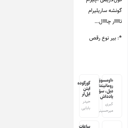
گونشه ساریلیرام
تااااار چاااال…
*: بیر نوع رقص
«اومسوق»
گوزگوده
رومانیندا
ایتن
دیل، سؤز،
ایل‌لر
یادداش
حیدر
کبری
بابایی
میرحسینی
ساعات