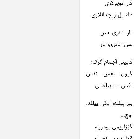
قارا قویولاری
داشیل ویجدانلاری
تار، تانری، سن
سن، تانری، تار
قاپینی آچمام گرک؛
گوون نفس نفس
نفس… یاییلمالی
بیر پیلله، ایکی پیلله،
اوچ…
گؤزلریمی یومورام
قول‌لاریمی آچیرام