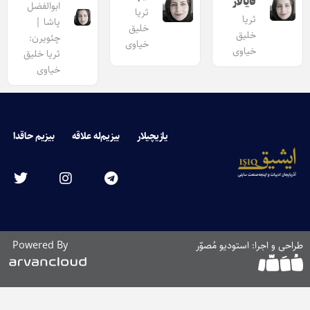
قایالار
ابوالفضل
ثریا
ثریا
پاشا |
خلیق
خلیق
چئویرن:
خیاوی
خیاوی
ثریا خلیق
خیاوی
یازیچیلار
بیزیم‌له علاقه
بیزیم حاقدا
طراحی و اجرا: استودیو مُصوّر
Powered By