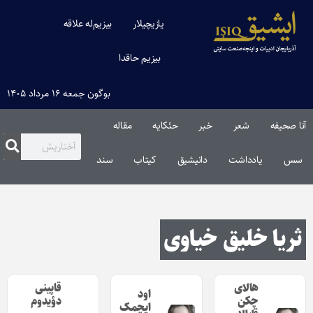
یازیچیلار
بیزیم‌له علاقه
بیزیم حاقدا
بوگون جمعه ۱۶ مرداد ۱۴۰۵
آنا صحیفه
شعر
خبر
حئکایه
مقاله‌
سس
یادداشت
دانیشیق
کیتاب
سند
ثریا خلیق خیاوی
هالای
قاپینی
اود
چکن
دؤیدوم
ایچمک