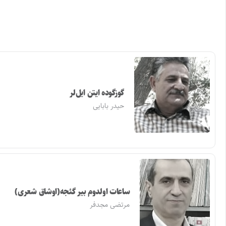
گوزگوده ایتن ایل‌لر
حیدر بابایی
ساعات اولدوم بیر گئجه(اوشاق شعری)
مرتضی مجدفر