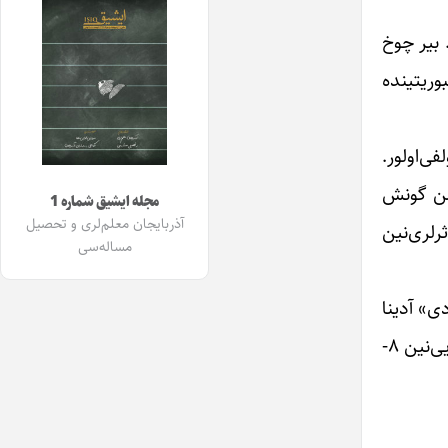
یر. بیر چوخ
وریتینده
ی‌اولور.
اثرلر تشکیل ائدیر. انقلابدان سونرا «هریس‌دن بیر سس» (۱۳۵۸) و «من گونش
مجله ایشیق شماره 1
آذربایجان معلم‌لری و تحصیل
ثرلری‌نین
مساله‌سی
ی» آدینا
ادبی انجومنین قوروجولاریندان اولور و ایللر بویو بو ادبی انجومنین اداره هیاتینده چالیشیر و نهایت ۱۳۸۸-جی ایلین خرداد آیی‌نین ۸-