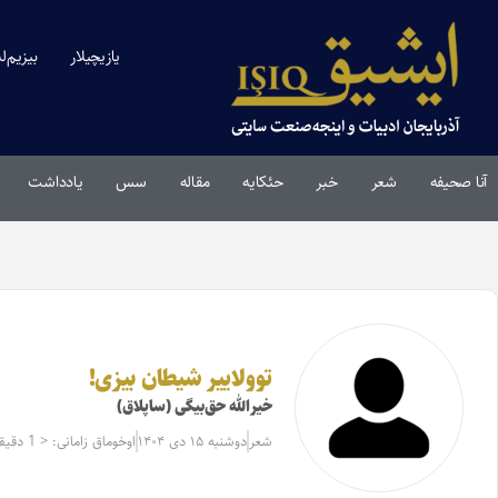
یازیچیلار
بیزیم‌ل
آنا صحیفه
شعر
خبر
حئکایه
مقاله‌
سس
یادداشت
توولاییر شیطان بیزی!
خیرالله حق‌بیگی (ساپلاق)
شعر
دوشنبه ۱۵ دی ۱۴۰۴
اوخوماق زامانی: < 1 دقیقه