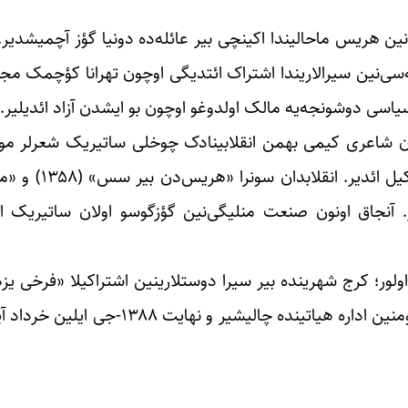
ونش ایلینده آذربایجانین هریس ماحالیندا اکینچی بیر عائله‌ده دونیا گؤز آچمیشد
ه‌سی‌نین سیرالاریندا اشتراک ائتدیگی اوچون تهرانا کؤچمک مجب
 سیاسی دوشونجه‌یه مالک اولدوغو اوچون بو ایشدن آزاد ائدیلیر.
ان شاعری کیمی بهمن انقلابینادک چوخلی ساتیریک شعرلر مولف
اونون شعرلرینین اکثریتینی خرافات علیهینه اولان 
 چاپ اولور. آنجاق اونون صنعت منلیگی‌نین گؤزگوسو اولان ساتیریک ا
لور؛ کرج شهرینده بیر سیرا دوستلارینین اشتراکیلا «فرخی یزد