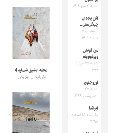
شنبه ۲ مهر ۱۴۰۱
ائل یاددان
چیخارتماز…
سه‌شنبه ۱۷
خرداد ۱۴۰۱
من گونش
وورغونویام
شنبه ۲۵ مرداد
۱۳۹۹
مجله ایشیق شماره 4
آذربایجان توی‌لاری
اوروجلوق
شنبه ۲۷
اردیبهشت ۱۳۹۹
ایراندا
یکشنبه ۱۸ اسفند
۱۳۹۸