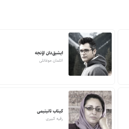
ایشیق‌دان اؤنجه
ائلمان موغانلی
کیتاب تانیتیمی
رقیه کبیری