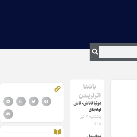
باشقا
اثرلریندن
دونیا ناناش- ناش
اولاجاق
یکشنبه ۷ تیر
۱۴۰۵
یوخسول