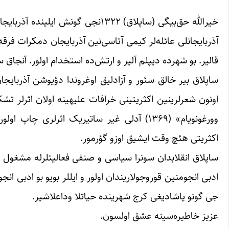
خیرالله حق‌بیگی (ساپلاق) ۱۳۲۲نجی گ
آذربایجانلی عائله‌لر کیمی آتاسی‌نین آذربایجان دمکرات فرق
قالیر. بو شهرده دیپلم آلیر و ارتش‌ده استخدام اولور. آنجاق
ساپلاق بیر خالق سئور و آزادلیق اوغروندا دؤیوشن آذربایج
وورغونویام» (۱۳۶۹) آدلی غیر ساتیریک اثرلری
اکثریتی هئچ وقت ایشیق اوزو گؤرمور.
ساپلاق انقلابدان سونرا سیاسی و صنفی فعالیتلرله مشغول او
جی گونو یاشادیغی کرج شهرینده حیاتلا وداعلاشیر.
عزیز خاطیره‌سینه عشق اولسون.