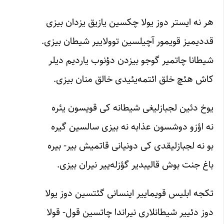
هر نه ایستر دوز یولا چکسین یازیق یزدان بیزی
قددیمیز قویمور آچیلسین توولاییر شیطان بیزی.
شیطانا چاتمیر گوجو بیزدن دؤنوب یاردیم دیلر
کاش هئچ خلق ائتمه‌یئیدی خالق منان بیزی.
یوخ دئین لجبازلیغی شیطانه کی قویسون یئره
نه اؤزو دوشسون عذابه نه بیزی سالسین گیره
بو نه لجبازلیقدی کی دونیانی قاتمیش بیر- بیره
باغ جنت بوش قالیبدیر گؤزله‌ییر نیران بیزی.
تکجه ابلیس قویماییر اینسانی گئتسین دوز یولا
دوز دئییر شیطانلاری نیراندا چاتسین قول- قولا