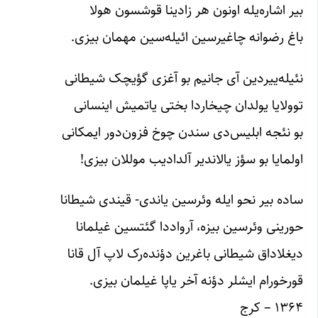
بیر اشاره‌یله اونون هر زادینا قوشسون هولا
باغ رضوانه چاغیرسین ائیله‌سین مهمان بیزی.
نئیله‌ییردین آی جانیم بو آغزی گؤیچک شیطانی
توولایا یولدان چیخاردا بختی یاتمیش اینسانی
بو نئجه ابلیس‌دی سندن چوخ فزون‌دور ایمکانی
اولمایا بو سؤز یالاندیر آلدادیب موللان بیزی!
ساده بیر نحو ایله وئرسین یاندی- قیندی شیطانا
حورینی وئرسین بیزه، آرواددا گئتسین غیلمانا
دیغلاداق شیطانی باغرین دؤنده‌رک لاپ آل قانا
قورخورام ایشلر دؤنه آخر یاپا غیلمان بیزی.
۱۳۶۴ – کرج