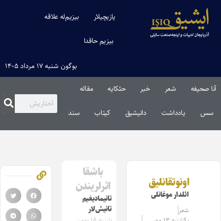
یازیچیلار
بیزیم‌له علاقه
بیزیم حاقدا
بوگون شنبه ۱۷ مرداد ۱۴۰۵
آنا صحیفه
شعر
خبر
حئکایه
مقاله‌
سس
یادداشت
دانیشیق
کیتاب
سند
باشقا
اونوتقانلیق
اثرلریندن
ائلدار موغانلی
تانیمادیغیم
تانیش‌لار
شعر
شنبه ۱۸ بهمن
یکشنبه ۱۳ مهر