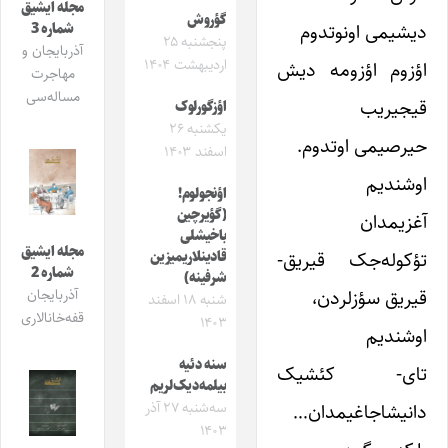
مجله ایشیق
گؤروش
دیشیمی اونوتدوم
شماره 3
پنجشنبه ۲۵
آذربایجان و
اردیبهشت ۱۴۰۴
اؤزوم اؤزومه دیش
مهاجرت
مساله‌سی
قیجیریب
اؤزگورلوک
یکشنبه ۲۶
حیرصیمی اوتدوم.
اسفند ۱۴۰۳
اوشندیم
اؤنجولوم!
(گؤیرچین
آغزیمدان
باخیشلی
مجله ایشیق
تؤکوله‌جک قیریق-
قادینلاریمیزین
شماره 2
شرفینه)
قیریق سؤزلردن،
آذربایجان
شنبه ۱۸ اسفند
قفه‌خانالاری
۱۴۰۳
اوشندیم
سنه دئیه
تای- کئشیک
بیلمه‌دیک‌لریم
سه‌شنبه ۲۷ آذر
دانیشاجاغیمدان…
۱۴۰۳