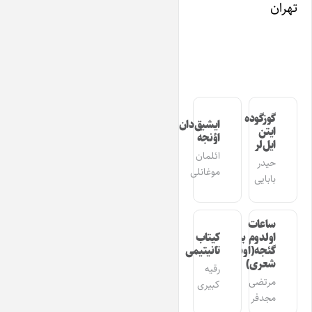
تهران
گوزگوده
ایشیق‌دان
ایتن
اؤنجه
ایل‌لر
ائلمان
حیدر
موغانلی
بابایی
ساعات
اولدوم بیر
کیتاب
گئجه(اوشاق
تانیتیمی
شعری)
رقیه
مرتضی
کبیری
مجدفر