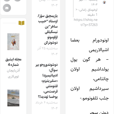
۱۴۰۴
۱۴۰۴
اوخوماق زامانی: <
1 دقیقه
یاریمچیق سؤز/
https://ishiq.ne
اوستاد “حبیب
t/?p=37263
ساهر”ین
نیسگیللی
اؤلومونو
اونودورام بعضا
دوشونرکن
سه‌شنبه ۲۵ آذر
اشیالاریمی
۱۴۰۴
– هر گون یول
مجله ایشیق
دوشوندوروجو بیر
شماره 4
یولداشیم اولان
سوآل:
آذربایجان
ادبیاتیمیزدا
توی‌لاری
چانتامی،
«سلبریتیزم»
فئنومئنی
سیرداشیم اولان
فرصت‌می،
جئب تلفونومو.-
یوخسا تهدید!؟
سه‌شنبه ۶ خرداد
۱۴۰۴
دونن سحر