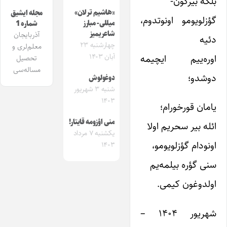
بلکه بیرگون-
«هاشیم ترلان»
مجله ایشیق
گؤزلویومو اونوتدوم،
میللی- مبارز
شماره 1
شاعریمیز
آذربایجان
دئیه
چهارشنبه ۲۳
معلم‌لری و
آبان ۱۴۰۳
اوره‌ییم ایچیمه
تحصیل
مساله‌سی
دوشدو؛
دوغولوش
شنبه ۳ شهریور
۱۴۰۳
یامان قورخورام؛
منی اؤزومه قایتار!
ائله بیر سحریم اولا
یکشنبه ۷ مرداد
اونودام گؤزلویومو،
۱۴۰۳
سنی گؤره بیلمه‌یم
اولدوغون کیمی.
شهریور ۱۴۰۴ –