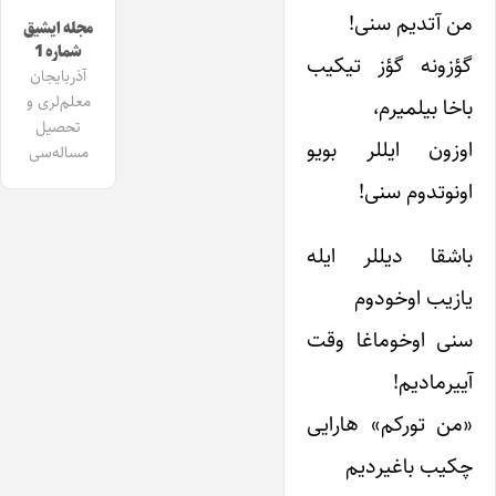
من آتدیم سنی!
مجله ایشیق
شماره 1
گؤزونه گؤز تیکیب
آذربایجان
معلم‌لری و
باخا بیلمیرم،
تحصیل
اوزون ایللر بویو
مساله‌سی
اونوتدوم سنی!
باشقا دیللر ایله
یازیب اوخودوم
سنی اوخوماغا وقت
آییرمادیم!
«من تورکم» هارایی
چکیب باغیردیم