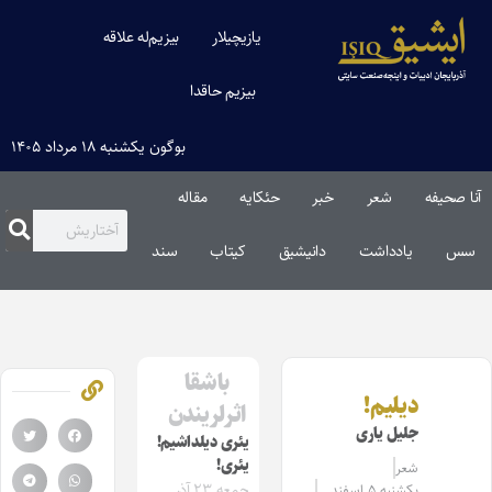
یازیچیلار
بیزیم‌له علاقه
بیزیم حاقدا
بوگون یکشنبه ۱۸ مرداد ۱۴۰۵
آنا صحیفه
شعر
خبر
حئکایه
مقاله‌
سس
یادداشت
دانیشیق
کیتاب
سند
باشقا
دیلیم!
اثرلریندن
جلیل یاری
یئری دیلداشیم!
یئری!
شعر
جمعه ۲۳ آذر
یکشنبه ۵ اسفند