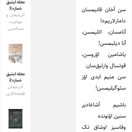
مجله ایشیق
سن آخان قانیمسان
شماره 3
آذربایجان و
دامارلاریم‌دا
مهاجرت
مساله‌سی
آنامسان، ائلیمسن،
آنا دیلیمسن!
یاشامین اؤزوسن،
قوتسال وارلیق‌سان
مجله ایشیق
سن منیم ابدی اؤز
شماره 2
سئوگیلیمسن!
آذربایجان
قفه‌خانالاری
باشیم آشاغادیر
سنین اؤنونده
وفاسیز اوشاق تک