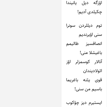
اؤزگه دیل یانیندا
چکیلدی آدیم!
توم دیللردن سونرا
سنی اؤیرندیم
انصافسیز ظالیمم
باغیشلا منی!
آنالار کوسمزلر اؤز
ائولادیندان
قوی یئنه باغریما
باسیم من سنی!
ایستیرم دیز چؤکوب