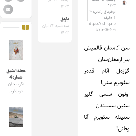
۱۴۰۳
۱۴۰۳
اوخوماق زامانی: <
1 دقیقه
یازیق
https://ishiq.ne
سه‌شنبه ۲۲ آبان
t/?p=36405
۱۴۰۳
سن آنامدان قالمیش
بیر ارمغان‌سان
گؤزه‌ل آنام قده‌ر
مجله ایشیق
شماره 4
سئویرم سنی!
آذربایجان
توی‌لاری
اونون سسی گلیر
سنین سسیندن
سنینله سئویرم آنا
وطنی!