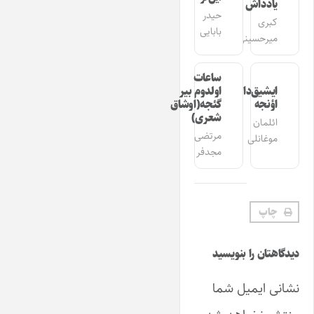
یادداش
حیدر
کبری
بابایی
میرحسینی
ساعات
ایشیق‌دان
اولدوم بیر
اؤنجه
گئجه(اوشاق
شعری)
ائلمان
مرتضی
موغانلی
مجدفر
چاپ
دیدگاهتان را بنویسید
نشانی ایمیل شما