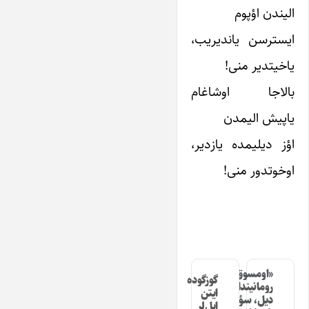
الیندن اؤپوم
ایسترسن یاندیریب،
یاخیتدیر منی!
بالاجا اوشاغام
یاپیش الیمدن
اؤز دیلیمده یازدیر،
اوخوتدور منی!
«اومسوق»
گوزگوده
رومانیندا
ایتن
دیل، سؤز،
ایل‌لر