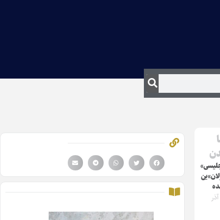
دن
جلیسی»
لان»ین
ده
کشنبه ۱۶ آذر