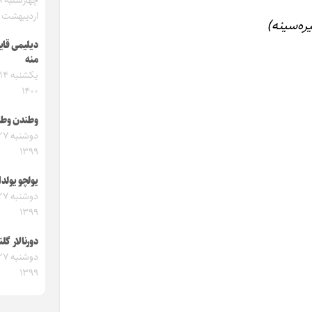
چه
اردیبهشت ۱۴۰۱
ه‌سینه)
دیلیمی قای
منه
۱۴۰۰
وطندن وطن
۱۳۹۹
یولچو یولد
۱۳۹۹
دورنالار گل
۱۳۹۹