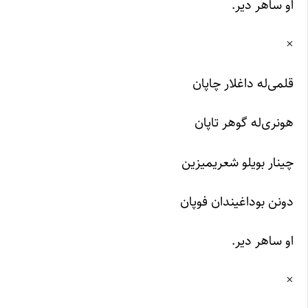
او ساهر دیر.
×
قلمی‌له داغلار چاپان
هونری‌له گوهر تاپان
چینار بویلو شعریمیزین
دونن بوداغیندان فوپان
او ساهر دیر.
×