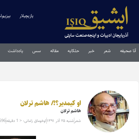
یازیچیلار
بیزیم‌ل
آنا صحیفه
شعر
خبر
حئکایه
مقاله‌
سس
یادداشت
او کیمدیر؟!/ هاشم ترلان
هاشم ترلان
شعر
شنبه ۲۵ آذر ۱۳۹۱
اوخوماق زامانی: < 1 دقیقه
596