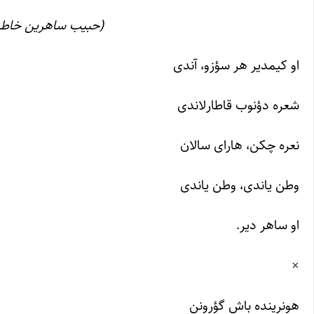
(حبیب ساهرین خاطیر
او کیمدیر هر سؤزو، آندی
شعره دؤنوب قاطارلاندی
نعره چکن، هارای سالان
وطن یاندی، وطن یاندی
او ساهر دیر.
×
هونرینده باش گؤرونن