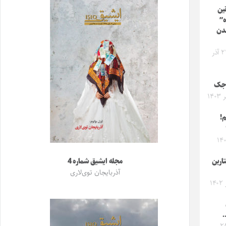
ین
ه”
ندن
چهارشنبه ۲۱ آذر
‌جک
!
۱
تارین
مجله ایشیق شماره 4
آذربایجان توی‌لاری
…