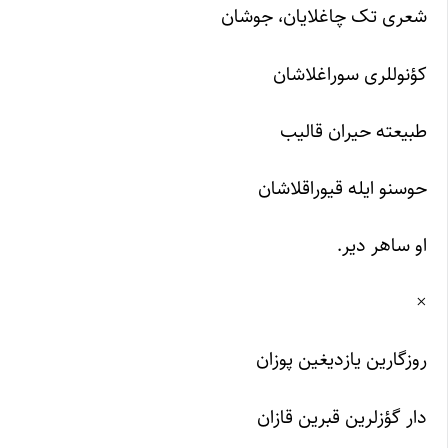
شعری تک چاغلایان، جوشان
کؤنوللری سوراغلاشان
طبیعته حیران قالیب
حوسنو ایله قیوراقلاشان
او ساهر دیر.
×
روزگارین یازدیغین پوزان
دار گؤزلرین قبرین قازان