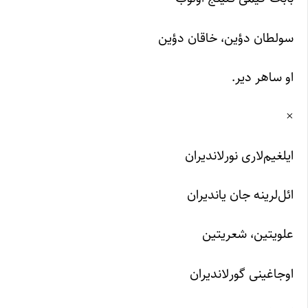
سولطان دؤین، خاقان دؤین
او ساهر دیر.
×
ایلغیم‌لاری نورلاندیران
ائل‌لرینه جان یاندیران
علویتین، شعریتین
اوجاغینی گورلاندیران