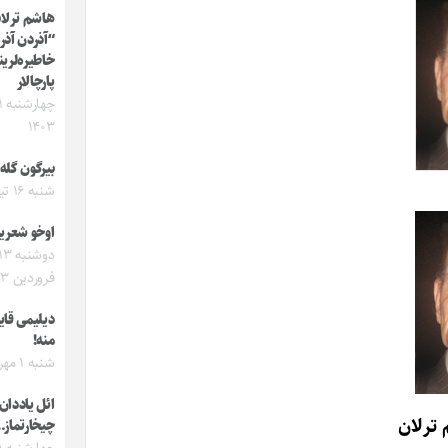
هاشم ترلان
“آذردن آذر
خاطیره‌لری
پارچالار
۱۴۰۳
بیرگون گله
شنبه ۱۶ تیر ۱۴۰۳
اوخو شعریم
دوشنبه ۳
فروردین ۱۴۰۳
دیلیمی قای
منه!
شنبه ۱ مهر ۱۴۰۲
ائل یاددان
 ترلان
چیخارتماز