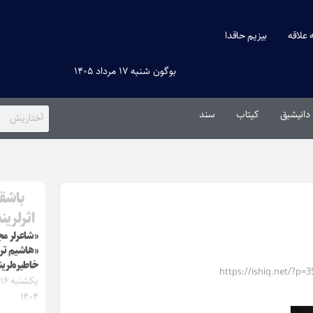
ه علاقه
بیزیم حاقدا
بوگون شنبه ۱۷ مرداد ۱۴۰۵
دانیشیق
کیتاب
سند
باشقا
اثرلرین
«شاعرلر م
«هاشیم تر
خاطیره‌لرین
https://ishiq.net/?p=3
ی
۱۴۰۴