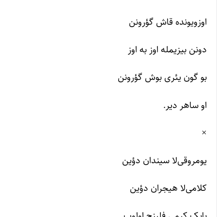
اوزویونده قاش گؤرونن
دونن بیزیمله اوز به اوز
بو گون یئری بوش گؤرونن
او ساهر دیر.
×
یومروقی‌لا سیندان دؤین
کلامی‌لا هیجران دؤین
بابک کیمی فلینج اولوب