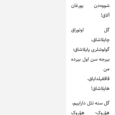
شووه‌دن یورغان
آلاق!
گل اوتوراق
چایلاشاق،
گولوشلری پایلاشاق؛
بیرجه سن اول بیرده
من
قاققیلدایاق،
هایلاشاق!
گل سنه تئل داراییم،
هؤروک- هؤروک