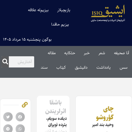
یازیچیلار
بیزیم‌له علاقه
بیزیم حاقدا
بوگون پنجشنبه ۱۵ مرداد ۱۴۰۵
آنا صحیفه
شعر
خبر
حئکایه
مقاله‌
سس
یادداشت
دانیشیق
کیتاب
سند
باشقا
چای
اثرلریندن
گؤروشو
دیلده سویام،
وحید بند امیر
یئرده توپراق
دوشنبه ۵ آبان