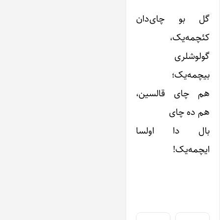
گل بو چای‌دان
کئچمه‌یک،
گولوشلری
بیچمه‌یک؛
هم چای قالسین،
هم ده چای
بال دا اولسا
ایچمه‌یک!