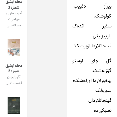
مجله ایشیق
بیرآز دئییب،
شماره 3
آذربایجان و
گولوشک؛
مهاجرت
سئیر ائده‌ک
مساله‌سی
یارپیزلیغی
فینجانلاردا اؤپوشک!
گل چای اوستو
مجله ایشیق
گؤزله‌شک،
شماره 2
آذربایجان
بوخورلاردا اوزله‌شک؛
قفه‌خانالاری
سوزولک
فینجانلاردان
نعلبکی‌ده