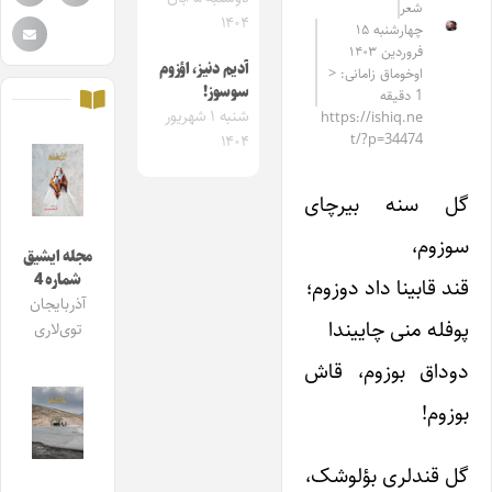
شعر
۱۴۰۴
چهارشنبه ۱۵
فروردین ۱۴۰۳
آدیم دنیز، اؤزوم
اوخوماق زامانی: <
سوسوز!
1 دقیقه
شنبه ۱ شهریور
https://ishiq.ne
t/?p=34474
۱۴۰۴
گل سنه بیرچای
سوزوم،
مجله ایشیق
شماره 4
قند قابینا داد دوزوم؛
آذربایجان
پوفله منی چاییندا
توی‌لاری
دوداق بوزوم، قاش
بوزوم!
گل قندلری بؤلوشک،