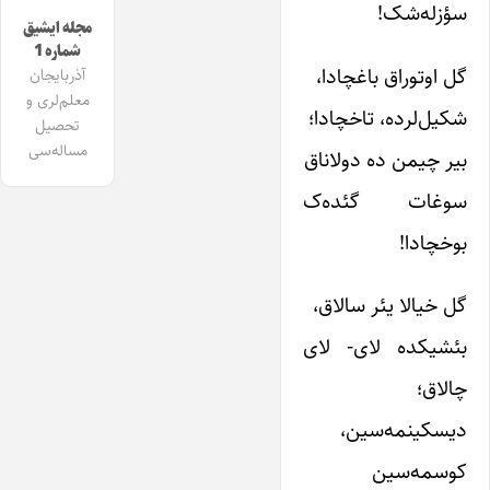
سؤزله‌شک!
مجله ایشیق
شماره 1
گل اوتوراق باغچادا،
آذربایجان
معلم‌لری و
شکیل‌لرده، تاخچادا؛
تحصیل
مساله‌سی
بیر چیمن ده دولاناق
سوغات گئده‌ک
بوخچادا!
گل خیالا یئر سالاق،
بئشیکده لای- لای
چالاق؛
دیسکینمه‌سین،
کوسمه‌سین