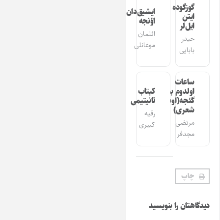
گوزگوده
ایشیق‌دان
ایتن
اؤنجه
ایل‌لر
ائلمان
حیدر
موغانلی
بابایی
ساعات
اولدوم بیر
کیتاب
گئجه(اوشاق
تانیتیمی
شعری)
رقیه
مرتضی
کبیری
مجدفر
چاپ
دیدگاهتان را بنویسید