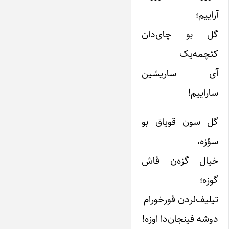
آراییم؛
گل بو چای‌دان
کئچمه‌یک
آی ساریشین
ساراییم!
گل سون قویاق بو
سؤزه،
خیال گزه‌ن قاش
گوزه؛
تیلیف‌لردن قورخورام
دوشه فینجان‌دا اوزه!