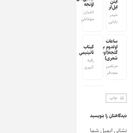
ایتن
اؤنجه
ایل‌لر
ائلمان
حیدر
موغانلی
بابایی
ساعات
اولدوم بیر
کیتاب
گئجه(اوشاق
تانیتیمی
شعری)
رقیه
مرتضی
کبیری
مجدفر
چاپ
دیدگاهتان را بنویسید
نشانی ایمیل شما