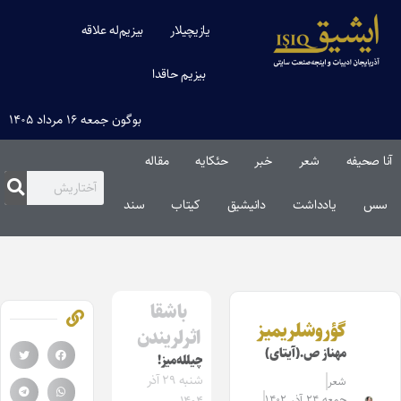
یازیچیلار
بیزیم‌له علاقه
بیزیم حاقدا
بوگون جمعه ۱۶ مرداد ۱۴۰۵
آنا صحیفه
شعر
خبر
حئکایه
مقاله‌
سس
یادداشت
دانیشیق
کیتاب
سند
باشقا
گؤروشلریمیز
اثرلریندن
مهناز ص.(آیتای)
چیلله‌میز!
شنبه ۲۹ آذر
شعر
جمعه ۲۴ آذر ۱۴۰۲