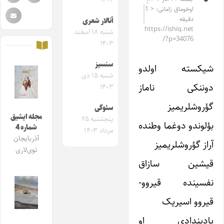
۱۴۰۴
اوخوماق زامانی: < 1
دقیقه
آنالار شعری
https://ishiq.net
شنبه ۱۸ اسفند
/?p=34076
۱۴۰۳
سنسیز
شیکسته اولدو
شنبه ۱۵ دی
دوننکی ناماز
۱۴۰۳
گؤروشلریمیز
سئوگی
مجله ایشیق
پنجشنبه ۲۵
بؤلوندو دوغما وطنده
شماره 4
مرداد ۱۴۰۳
آذربایجان
آراز گؤروشلریمیز
توی‌لاری
قیشین سازاق
نفسینده قیروو-
قیروو اسیریک
یادیندادی او