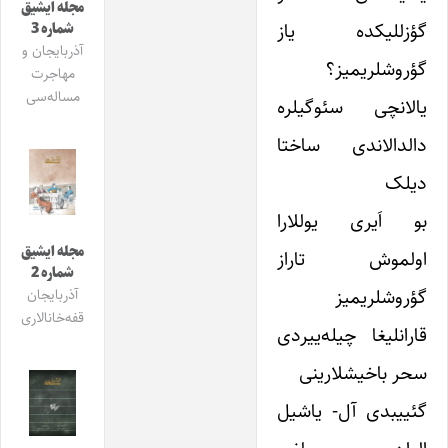
مجله ایشیق
گؤزللیکده یاز
شماره 3
آذربایجان و
گؤروشلریمیز؟
مهاجرت
مساله‌سی
یالانچی سئوگیلره
دالدالاندی ساختا
دیلک
بو اَیری یوللارا
مجله ایشیق
اولموش تاراز
شماره 2
گؤروشلریمیز
آذربایجان
قفه‌خانالاری
قارانلیغا چیله‌ییردی
سحر باخیشلارینی
گئییبدی آل- یاشیل