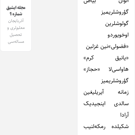
الوان بیاض
مجله ایشیق
گؤروشلریمیز
شماره 1
آذربایجان
گولوشلرین
معلم‌لری و
اوخویوردو
تحصیل
مساله‌سی
«فضولی»‌نین غزلین
«یانیق کرم»
هاواسی‌لا «حجاز»
گؤروشلریمیز
زمانه آیریلیغین
سالدی اینجیدیک
آرادا
شکیلده رمکه‌لنیب