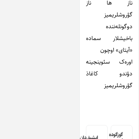
ناز ها ناز
گؤروشلریمیز
دوگونله‌ننده
باخیشلار سماده
«آیتای» اوچون
اوره‌ک سئوینجینه
دؤندو کاغاذ
گؤروشلریمیز
گوزگوده
ایشیق‌دان