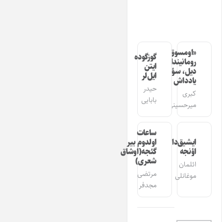
«اومسوق»
گوزگوده
رومانیندا
ایتن
دیل، سؤز،
ایل‌لر
یادداش
حیدر
کبری
بابایی
میرحسینی
ساعات
ایشیق‌دان
اولدوم بیر
اؤنجه
گئجه(اوشاق
شعری)
ائلمان
مرتضی
موغانلی
مجدفر