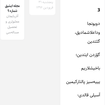
پنجشنبه ۳۱
مجله ایشیق
فروردین ۱۳۹۶
3
شماره 1
آذربایجان
معلم‌لری و
دویونجا
تحصیل
وداعلاشمادیق،
مساله‌سی
گئتدین
گؤزدن ایتدین؛
باخیشلاریم
یییه‌سیز پالتارکیمین
آسیلی قالدی-