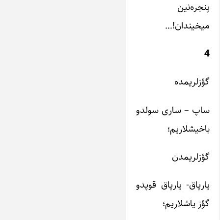
پنجره‌نین
میخیندان!…
4
گؤزلریمده
ساپ – ساری سولدو
باخیشلاریم؛
گؤزلریمدن
یارپاق- یارپاق قوپدو
گؤز یاشلاریم؛