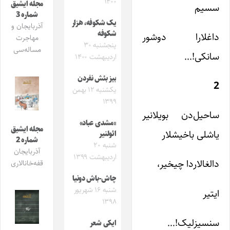
۱۴۰۰
مجله ایشیق
سسیم
شماره 3
یک شکوفه، هزار
آذربایجان و
شکوفه
داغلارا دوشور
مهاجرت
پنجشنبه ۳۰
مساله‌سی
سانکی!…
اردیبهشت ۱۴۰۰
بیز بئش نفردن
2
یکشنبه ۱۲ بهمن
۱۳۹۹
ساحیل‌دن بویلانیر
«مشدی عباد»
مجله ایشیق
یاشلی باخیشلار
ائولنیر
شماره 2
شنبه ۲۰
آذربایجان
اردیبهشت ۱۳۹۹
دالغالاردا چیخیر،
قفه‌خانالاری
چاش-باش دونیا
شنبه ۱۶ شهریور
ایتیر
۱۳۹۸
سنسیزلیک!…
ایکی شعر