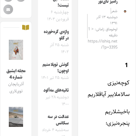
رامیز تای‌نور
نیست!
شعر
چهارشنبه ۶
دوشنبه ۱۳ آذر
فروردین ۱۴۰۴
۱۳۹۱
اوخوماق زامانی: < 1
واژه‌ی گره‌خورده
دقیقه
در گلو
https://ishiq.net
شنبه ۲۵ آذر
/?p=3395
۱۴۰۲
1
گونش توپلا منیم
اوچون!
مجله ایشیق
شماره 4
شنبه ۲۵ تیر ۱۴۰۱
کوچه‌نیزی
آذربایجان
ثانیه‌های مه‌آلود
توی‌لاری
سالاملاییر آیاقلاریم
دوشنبه ۲۸ تیر
۱۴۰۰
باخیشلاریم
عدالت در سه
پنجره‌نیزی؛
سکانس
سه‌شنبه ۴ خرداد