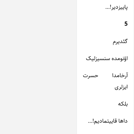
پاییزدیر!…
5
گئدیرم
اؤنومده سنسیزلیک
آرخامدا حسرت
ایزلری
بلکه
داها قاییتمادیم!…