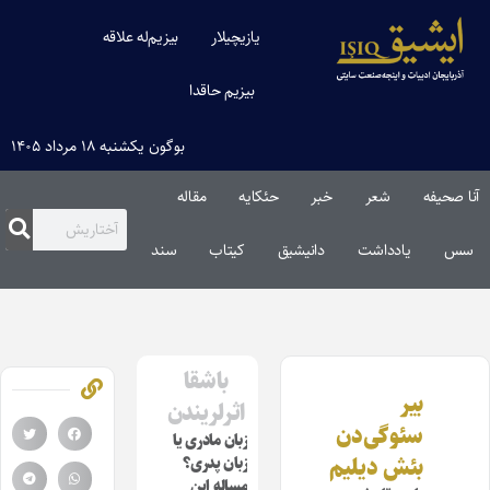
یازیچیلار
بیزیم‌له علاقه
بیزیم حاقدا
بوگون یکشنبه ۱۸ مرداد ۱۴۰۵
آنا صحیفه
شعر
خبر
حئکایه
مقاله‌
سس
یادداشت
دانیشیق
کیتاب
سند
باشقا
بیر
اثرلریندن
سئوگی‌دن
زبان مادری ‌‌یا
بئش دیلیم
زبان پدری؟
مساله این