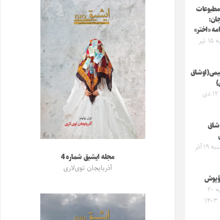
 مطبوعات
جان:
امه «اختر»
دوشنبه ۱۵ تیر
کیمی(اوشاق
)
جمعه ۱۲ دی
وشاق
چهارشنبه ۱۹ آذر
مجله ایشیق شماره 4
آذربایجان توی‌لاری
 اؤپوش
دوشنبه ۲۰
۱