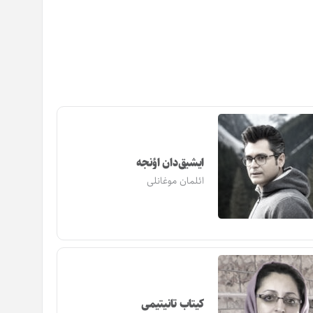
ایشیق‌دان اؤنجه
ائلمان موغانلی
کیتاب تانیتیمی