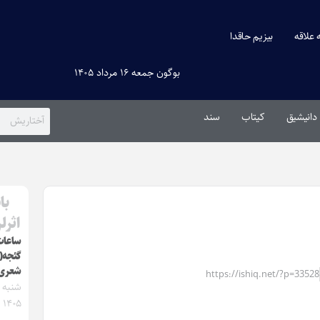
ه علاقه
بیزیم حاقدا
بوگون جمعه ۱۶ مرداد ۱۴۰۵
دانیشیق
کیتاب
سند
با
اثرل
ساعات 
گئجه(
شعری
https://ishiq.net/?p=33528
۱۴۰۵