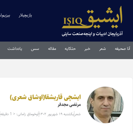
یازیچیلار
بیزیم‌ل
آنا صحیفه
شعر
خبر
حئکایه
مقاله‌
سس
یادداشت
ایشچی قاریشقا(اوشاق شعری)
مرتضی مجدفر
شعر
یکشنبه ۱۹ شهریور ۱۴۰۲
اوخوماق زامانی: < 1 دقیقه