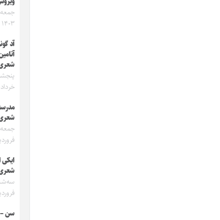
ویرو
۱۴۰۳
آد گون
آتامین
شعری
خرداد ۱۴۰۳
مدرسه
شعری
فروردین 
ایکی 
شعری
فروردین 
سن – 