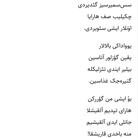
سس‌سمیرسیز گئدیردی
چکیلیب صف هارایا
اوْنلار ایشی سئویردی.
یوواداکی بالالار
یقین گؤزلور آتاسین
بیلیر ایندی تئزلیکله
گتیره‌جک غذاسین.
بوُ ایشی من گؤررکن
هارای تپدیم آلقیشلا
جانلی ایدی آلقیشیم
منه باخدی قاریشقا!