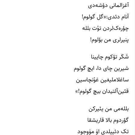
آغزالمانی دؤشه‌دی
آنام دئدی:«گل گولوم!
چؤره‌ک‌لردن توُت بلله
پنیرلری من بؤلوم!
شَکَر تؤکوم چایینا
شیرین چای دا، ایچ گولوم
ساغلاملیغین غوُنچاسین
قئین‌آلتیدان بیچ گولوم!»
بلله‌می من یئیرکن
گؤردوم بالا قاریشقا
تک دئییلدی اوْ موْوجود