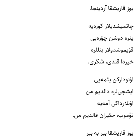
یوز قاریشقا آردینجا.
چاتمیشدیلار کوره‌یه
یئره دوشن چؤره‌یی
قوْیموشدولار بئللره
خیردا قندی، شَکَری.
اوُنودارکن یئمه‌یی
ایشچی‌لره دالدیم من
اوْنلارداکی اَمه‌یه
توُموب، حئیران قالدیم من.
یوز قاریشقا بیر به بیر