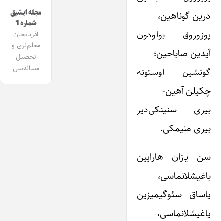
مجله ایشیق
درین گوناهین،
شماره 1
پوزوروق بولودون
آذربایجان
معلم‌لری و
آیدین صاباحین؛
تحصیل
مساله‌سی
گونشین اوستونه
چکیلن آهین-
بیری سنینکی‌دیر
بیری منیمکی.
سن یازان هارایین
باغیشلانماسی،
یاساق سئوگیمیزین
یاغیشلانماسی،