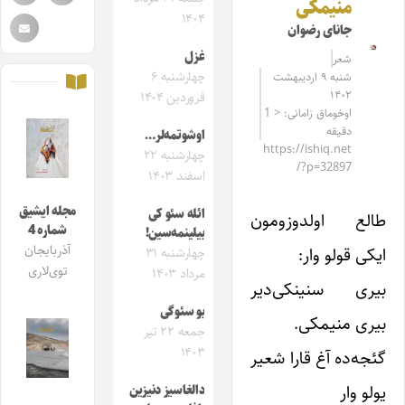
منیمکی
۱۴۰۴
جانای رضوان
غزل
شعر
چهارشنبه ۶
شنبه ۹ اردیبهشت
۱۴۰۲
فروردین ۱۴۰۴
اوخوماق زامانی: < 1
دقیقه
اوشوتمه‌لر…
https://ishiq.net
چهارشنبه ۲۲
/?p=32897
اسفند ۱۴۰۳
مجله ایشیق
ائله سئو کی
طالع اولدوزومون
شماره 4
بیلینمه‌سین!
آذربایجان
ایکی قولو وار:
چهارشنبه ۳۱
توی‌لاری
مرداد ۱۴۰۳
بیری سنینکی‌دیر
بو سئوگی
بیری منیمکی.
جمعه ۲۲ تیر
۱۴۰۳
گئجه‌ده آغ قارا شعیر
یولو وار
دالغاسیز دنیزین