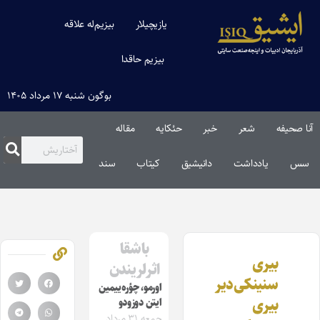
یازیچیلار
بیزیم‌له علاقه
بیزیم حاقدا
بوگون شنبه ۱۷ مرداد ۱۴۰۵
آنا صحیفه
شعر
خبر
حئکایه
مقاله‌
سس
یادداشت
دانیشیق
کیتاب
سند
باشقا
بیری
اثرلریندن
سنینکی‌دیر
اورمو، چؤره‌ییمین
بیری
ایتن دوزودو
جمعه ۳۱ مرداد