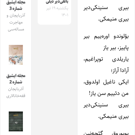
باغلی‌دیر دیلی
مجله ایشیق
بیری سنینکی‌دیر
یکشنبه ۱۹ تیر
شماره 3
۱۴۰۱
آذربایجان و
بیری منیمکی.
مهاجرت
مساله‌سی
بؤلوندو اوره‌ییم بیر
پاییز، بیر یاز
یاریلدی توپراغیم،
آرادا آراز؛
مجله ایشیق
ایکی ناغیل اولدوق،
شماره 2
آذربایجان
من دئییم سن یاز!
قفه‌خانالاری
بیری سنینکی‌دیر
بیری منیمکی.
یویوروق گئجه‌نین