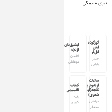
بیری منیمکی.
گوزگوده
ایشیق‌دان
ایتن
اؤنجه
ایل‌لر
ائلمان
حیدر
موغانلی
بابایی
ساعات
اولدوم بیر
کیتاب
گئجه(اوشاق
تانیتیمی
شعری)
رقیه
مرتضی
کبیری
مجدفر