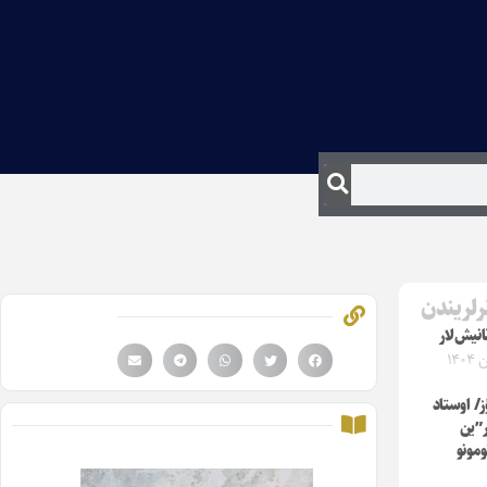
رلریندن
انیش‌لار
/ اوستاد
”ین
ومونو