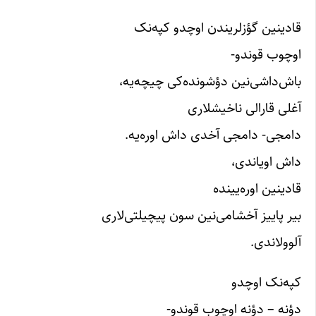
قادینین گؤزلریندن اوچدو کپه‌نک
اوچوب قوندو-
باش‌داشی‌نین دؤشونده‌کی چیچه‌یه،
آغلی قارالی ناخیشلاری
دامجی- دامجی آخدی داش اوره‌یه.
داش اویاندی،
قادینین اوره‌یینده
بیر پاییز آخشامی‌نین سون پیچیلتی‌لاری
آلوولاندی.
کپه‌نک اوچدو
دؤنه – دؤنه اوچوب قوندو-