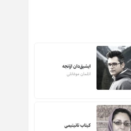
ایشیق‌دان اؤنجه
ائلمان موغانلی
کیتاب تانیتیمی