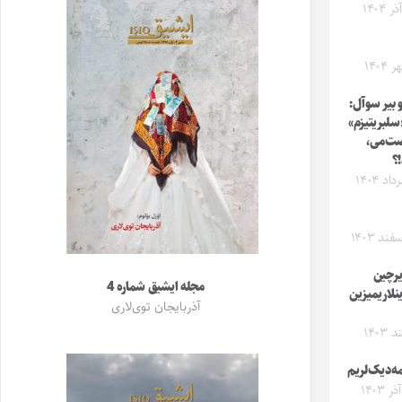
بیر سوآل:
«سلبریتیزم»
صت‌می،
؟
یرچین
مجله ایشیق شماره 4
نلاریمیزین
آذربایجان توی‌لاری
مه‌دیک‌لریم