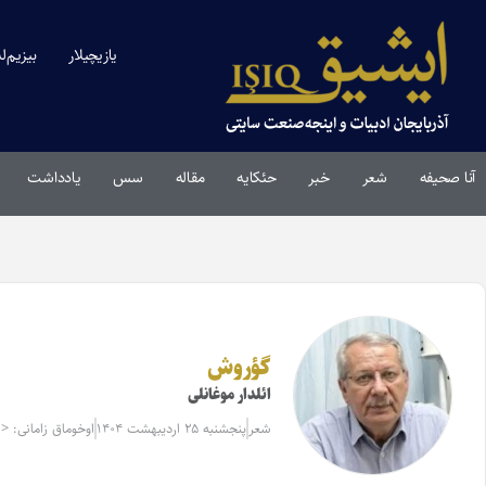
یازیچیلار
بیزیم‌ل
آنا صحیفه
شعر
خبر
حئکایه
مقاله‌
سس
یادداشت
گؤروش
ائلدار موغانلی
شعر
پنجشنبه ۲۵ اردیبهشت ۱۴۰۴
اوخوماق زامانی: < 1 دقیقه