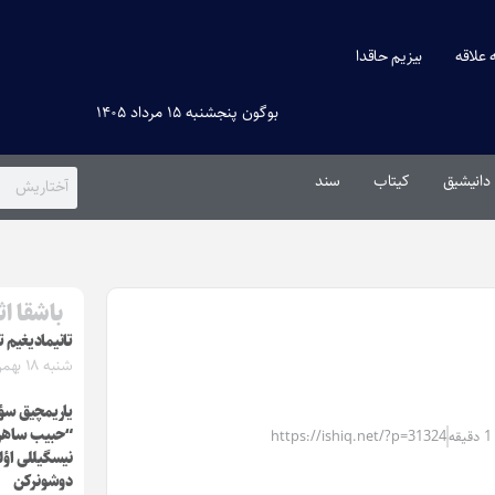
ه علاقه
بیزیم حاقدا
بوگون پنجشنبه ۱۵ مرداد ۱۴۰۵
دانیشیق
کیتاب
سند
باشقا اث
تانیمادیغیم ت
شنبه ۱۸ بهمن ۱۴۰۴
یاریمچیق سؤز
“حبیب ساهر
https://ishiq.net/?p=31324
نیسگیللی اؤل
دوشونرکن