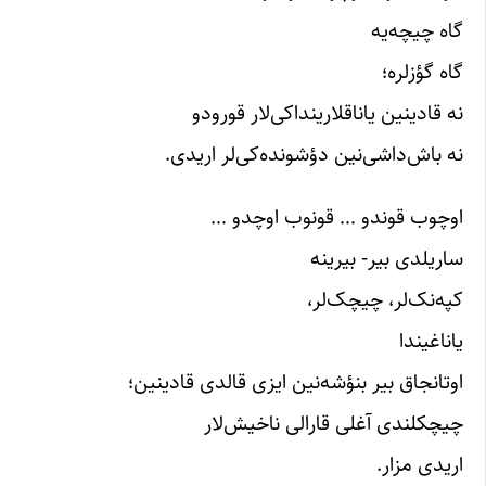
گاه چیچه‌یه
گاه گؤزلره؛
نه قادینین یاناقلارینداکی‌لار قورودو
نه باش‌داشی‌نین دؤشونده‌کی‌لر اریدی.
اوچوب قوندو … قونوب اوچدو …
ساریلدی بیر- بیرینه
کپه‌نک‌لر، چیچک‌لر،
یاناغیندا
اوتانجاق بیر بنؤشه‌نین ایزی قالدی قادینین؛
چیچکلندی آغلی قارالی ناخیش‌لار
اریدی مزار.