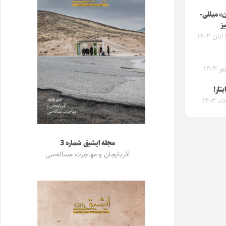
» میللی-
یز
تار!
مجله ایشیق شماره 3
آذربایجان و مهاجرت مساله‌سی