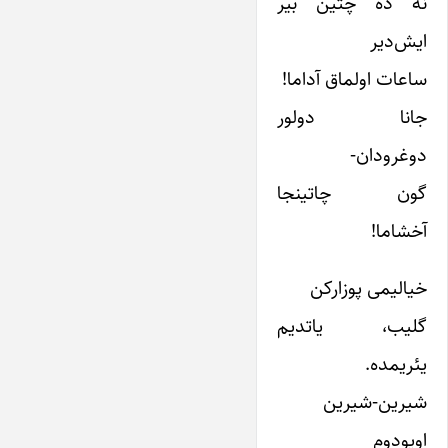
نه ده چتین بیر
ایش‌دیر
ساعات اولماق آداما!
جانا دولور
دوغرودان-
گون ‌چاتینجا
آخشاما!
خیالیمی پوزارکن
گلیب، یاتدیم
یئریمده.
شیرین-شیرین
اویودوم