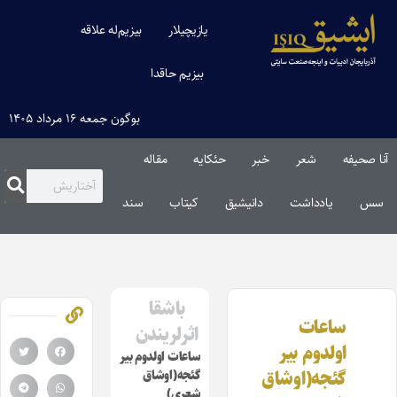
یازیچیلار
بیزیم‌له علاقه
بیزیم حاقدا
بوگون جمعه ۱۶ مرداد ۱۴۰۵
آنا صحیفه
شعر
خبر
حئکایه
مقاله‌
سس
یادداشت
دانیشیق
کیتاب
سند
باشقا
ساعات
اثرلریندن
اولدوم بیر
ساعات اولدوم بیر
گئجه(اوشاق
گئجه(اوشاق
شعری)