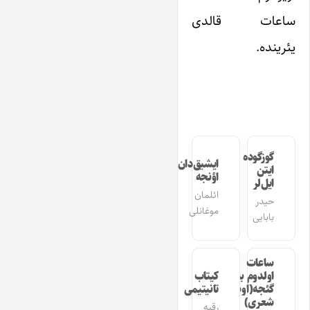
ساعات قالدی
یئرینده.
گوزگوده
ایشیق‌دان
ایتن
اؤنجه
ایل‌لر
ائلمان
حیدر
موغانلی
بابایی
ساعات
اولدوم بیر
کیتاب
گئجه(اوشاق
تانیتیمی
شعری)
رقیه