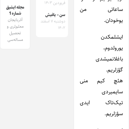
فروردین ۱۴۰۳
مجله ایشیق
ساعاتی من
شماره 1
سن – یاغیش
یوخودان.
آذربایجان
دوشنبه ۷ اسفند
معلم‌لری و
۱۴۰۲
تحصیل
ایشلمکدن
مساله‌سی
یورولدوم،
باغلانمیشدی
گؤزلریم.
هئچ کیم منی
سایمیردی
تیک‌تاک ایدی
سؤزلریم.