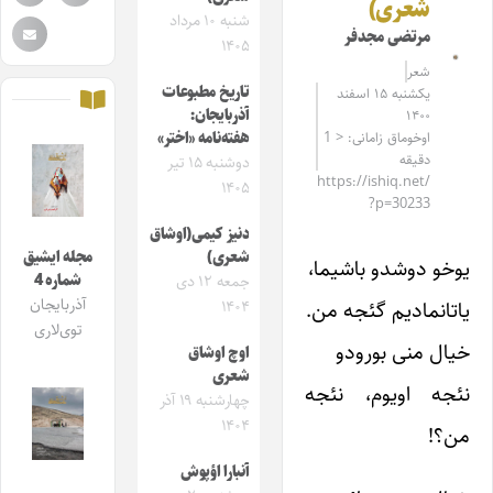
شعری)
شنبه ۱۰ مرداد
مرتضی مجدفر
۱۴۰۵
شعر
تاریخ مطبوعات
یکشنبه ۱۵ اسفند
آذربایجان:
۱۴۰۰
اوخوماق زامانی: < 1
هفته‌نامه «اختر»
دقیقه
دوشنبه ۱۵ تیر
https://ishiq.net/
۱۴۰۵
?p=30233
دنیز کیمی(اوشاق
شعری)
مجله ایشیق
یوخو دوشدو باشیما،
شماره 4
جمعه ۱۲ دی
آذربایجان
یاتانمادیم گئجه من.
۱۴۰۴
توی‌لاری
خیال منی بورودو
اوچ اوشاق
شعری
نئجه اویوم، نئجه
چهارشنبه ۱۹ آذر
۱۴۰۴
من؟!
آنبارا اؤپوش