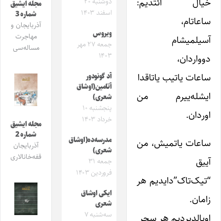
خیال ائتدیم‌:
دوشنبه ۲۰
مجله ایشیق
اسفند ۱۴۰۳
شماره 3
ساعاتام،
آذربایجان و
ویروس
مهاجرت
آسیلمیشام
جمعه ۲۷ مهر
مساله‌سی
۱۴۰۳
دوواردان،
ساعات یاتیب یاتاقدا
آد گونودور
آتامین(اوشاق
ایشله‌ییرم من
شعری)
پنجشنبه ۱۰
اوردان.
خرداد ۱۴۰۳
مجله ایشیق
شماره 2
مدرسه‌ده(اوشاق
ساعات یاتمیش، من
آذربایجان
شعری)
قفه‌خانالاری
آییق
جمعه ۳۱
فروردین ۱۴۰۳
“تیک‌تاک”دایدیم هر
ایکی اوشاق
زامان.
شعری
سه‌شنبه ۷
اویالدیردیم هر سحر