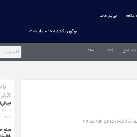
ه علاقه
بیزیم حاقدا
بوگون یکشنبه ۱۸ مرداد ۱۴۰۵
دانیشیق
کیتاب
سند
باش
اثرلر
عینالی‌ل
۱۴۰۲
https://ishiq.net/?p=29156
صلح حی
باغلییا