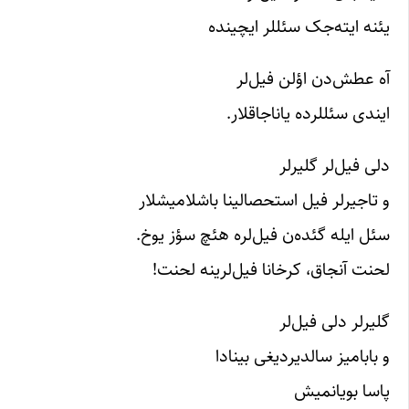
یئنه ایته‌جک سئللر ایچینده
آه عطش‌دن اؤلن فیل‌لر
ایندی سئللرده یاناجاقلار.
دلی فیل‌لر گلیرلر
و تاجیرلر فیل استحصالینا باشلامیشلار
سئل ایله گئده‌ن فیل‌لره هئچ سؤز یوخ.
لحنت آنجاق، کرخانا فیل‌لرینه لحنت!
گلیرلر دلی فیل‌لر
و بابامیز سالدیردیغی بینادا
پاسا بویانمیش