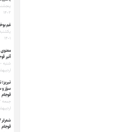
۱۴۰۲
غم بوخ
۱۴۰۱
معنوی ت
آنیر قوج
شنبه
اردیبهشت 
تبریز؛ ت
سؤز و س
قوجام
جم
اردیبهشت 
شعرلر / 
قوجام