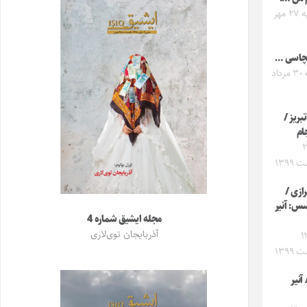
پنجشنبه ۲۷ مهر
چاسی …
یکشنبه ۳۰ مرداد
بریز /
ام
 ۲۰
۱۳۹۹
رازی /
س: آنیر
مجله ایشیق شماره 4
آذربایجان توی‌لاری
عه ۱۲
۱۳۹۹
آنیر