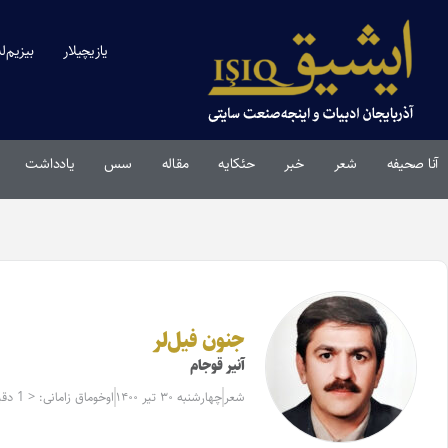
یازیچیلار
بیزیم‌ل
آنا صحیفه
شعر
خبر
حئکایه
مقاله‌
سس
یادداشت
جنون فیل‌لر
آنیر قوجام
شعر
چهارشنبه ۳۰ تیر ۱۴۰۰
اوخوماق زامانی: < 1 دقیقه