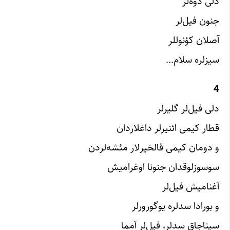
دلی دوه‌لر
جنون فیل‌لر
آصلان کؤنوللر
سیزلره سلام…
4
دلی فیل‌لر گلیرلر
قطار کیمی ائنیرلر داغلاردان
و دومان کیمی قالخیرلار مئشه‌لردن
سوسوزلوقدان جنونا اوغرامیش
آغنامیش فیل‌لر
و بورادا سدلره یوگورورلر
سیناجاق سدلر، فیل‌لر آمما