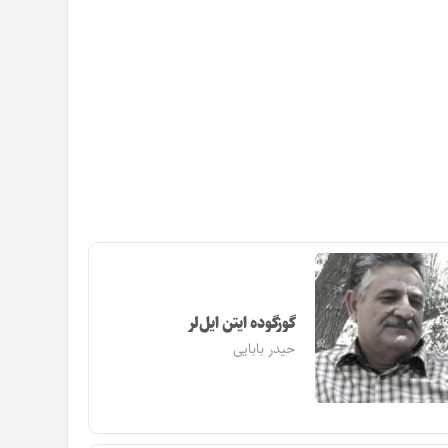
گوزگوده ایتن ایل‌لر
حیدر بابایی