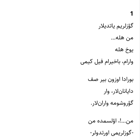
1
گؤزلریم یاتدیلار
من هله…
یوخ هله
وارام، باخیرام فیل کیمی
بورادا اوزون بیر صف
دایانان‌لار، وار
گؤروشومه واران‌لار.
من…!، اؤلسمده من
-گوزلریمی اورتدولر-