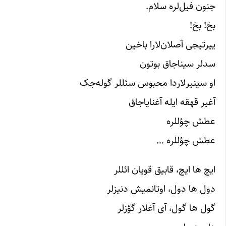
جنون فیل‌لره سلام.
بخ! بخ!
ییرتیجی آصلان‌لارا باخین
سدلر سیناجاق بوتون
او سینیرلاردا محبوس سئللر گوله‌جک
آغیر قهقه ایله آغنایاجاق
عطش چؤللره
عطش چؤللره …
ایچ ها ایچ، قابیق قویان ائللر
دول ها دول، اوتانمیش دنیزلر
گول ها گول، آی آغلار گؤزلر