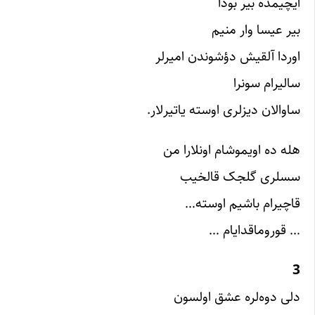
ایچیمده بیر بودا
بیر عیسا وار منیم
اوردا آلقیش دؤشوندن امیرلر
سالیرام سونرا
ساوالان دیزلری اوسته یاتیرلار.
هله ده اویموشام اونلارا من
سسلری گلجک قالخیب
قاچیرام باشیم اوسته…
… قوروماقدایام …
3
دلی دوه‌لره عشق اولسون