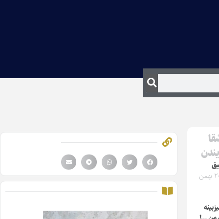
قا
یندن
یق
جمعه ۲۰ بهمن
زبینه
م من …!