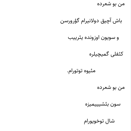
من بو شعرده
باش آچیق دولانیرام گؤرورسن
و سویون اوزونده یئرییب
کئفلی گمیچیلره
مئیوه توتورام.
من بو شعرده
سون بئشیییمیزه
شال توخویورام