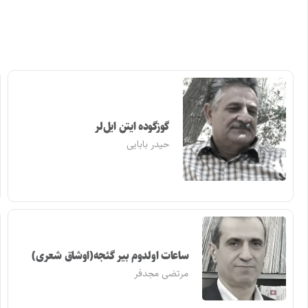
گوزگوده ایتن ایل‌لر
حیدر بابایی
ساعات اولدوم بیر گئجه(اوشاق شعری)
مرتضی مجدفر