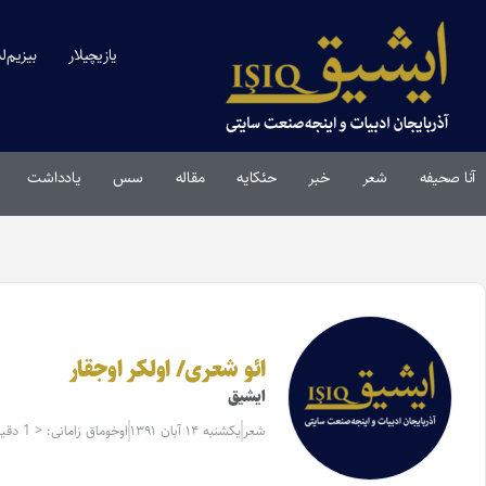
یازیچیلار
بیزیم‌ل
آنا صحیفه
شعر
خبر
حئکایه
مقاله‌
سس
یادداشت
ائو شعری/ اولکر اوجقار
ایشیق
شعر
یکشنبه ۱۴ آبان ۱۳۹۱
اوخوماق زامانی: < 1 دقیقه