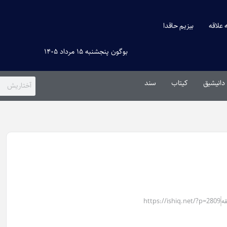
ه علاقه
بیزیم حاقدا
بوگون پنجشنبه ۱۵ مرداد ۱۴۰۵
دانیشیق
کیتاب
سند
https://ishiq.net/?p=2809