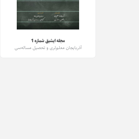
مجله ایشیق شماره 1
آذربایجان معلم‌لری و تحصیل مساله‌سی