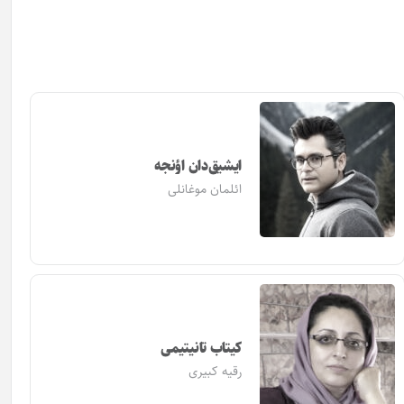
ایشیق‌دان اؤنجه
ائلمان موغانلی
کیتاب تانیتیمی
رقیه کبیری