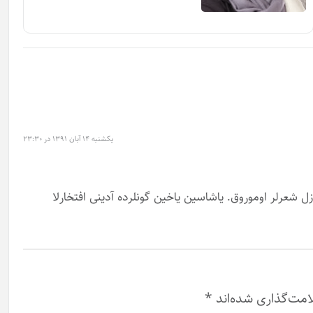
یکشنبه ۱۴ آبان ۱۳۹۱ در ۲۳:۳۰
 شعرلر اوموروق. یاشاسین یاخین گونلرده آدینی افتخارلا
امت‌گذاری شده‌اند
*