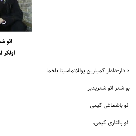
ائو ش
اولکر ا
دادار-دادار گمیلرین یوللانماسینا باخما
بو شعر ائو شعریدیر
ائو باشماغی کیمی
ائو پالتاری کیمی.