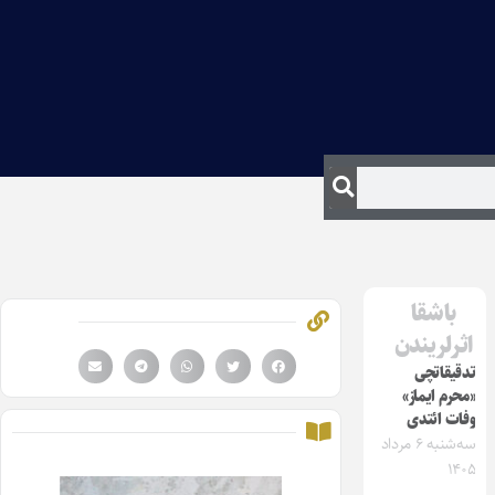
باشقا
اثرلریندن
تدقیقاتچی
«محرم ایماز»
وفات ائتدی
سه‌شنبه ۶ مرداد
۱۴۰۵