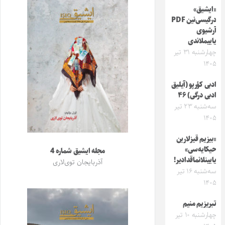
«ایشیق»
درگیسی‌نین PDF
آرشیوی
یاییملاندی
چهارشنبه ۳۱ تیر
۱۴۰۵
ادبی کؤرپو (آیلیق
ادبی درگی) ۴۶
سه‌شنبه ۲۳ تیر
۱۴۰۵
«بیزیم قیزلارین
حیکایه‌سی»
مجله ایشیق شماره 4
یایینلانماقدادیر!
آذربایجان توی‌لاری
سه‌شنبه ۱۶ تیر
۱۴۰۵
تبریزیم منیم
چهارشنبه ۱۰ تیر