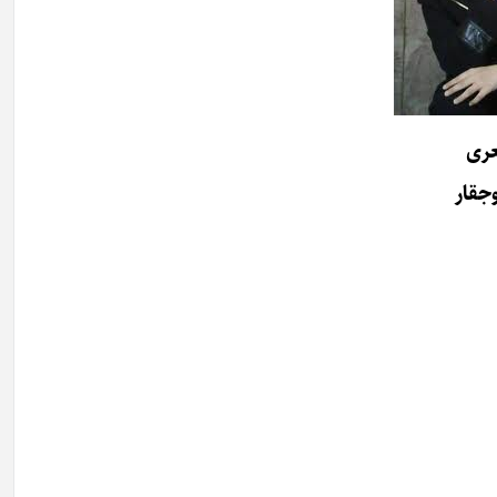
عری
وجقار