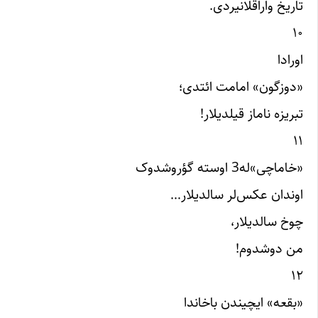
تاریخ واراقلانیردی.
۱۰
اورادا
«دوزگون» امامت ائتدی؛
تبریزه ناماز قیلدیلار!
۱۱
«خاماچی»‌له3 اوسته گؤروشدوک
اوندان عکس‌لر سالدیلار…
چوخ سالدیلار،
من دوشدوم!
۱۲
«بقعه» ایچیندن باخاندا