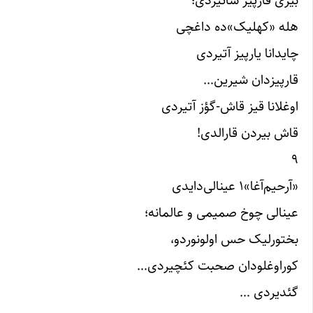
بیری قارپیز ساتیردی؛
هله «کهلیک»ده داغچی
چایدانا یارپیز آتیردی
قارپیزدان شیرین…
اوغلانا قیز قاش-گؤز آتیردی
قاش بیردن قارالدی!
۹
«آرحیم‌آغا»۱ عینالی‌دایدی
عینالی چوخ صمیمی و عالمانه؛
بختورلیک حس اولونوردو،
کوراوغلودان صحبت کئچیردی…
گئدیردی …