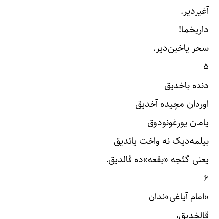
آغیردیر.
داریخما!
سحر یاخین‌دیر.
۵
دنده باخدیق
اوردان مچیده آخدیق
یامان یورغونودوق
بیلمه‌دیک نه واخت یاتدیق
یعنی گئجه «بقعه»‌ده قالدیق.
۶
«امام آیاغی»‌ندان
قالخدیق،