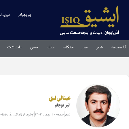
یازیچیلار
بیزیم‌ل
آنا صحیفه
شعر
خبر
حئکایه
مقاله‌
سس
یادداشت
عینالی‌لیق
آنیر قوجام
شعر
جمعه ۲۰ بهمن ۱۴۰۲
اوخوماق زامانی: 2 دقیقه