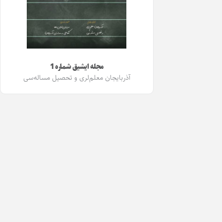
مجله ایشیق شماره 1
آذربایجان معلم‌لری و تحصیل مساله‌سی