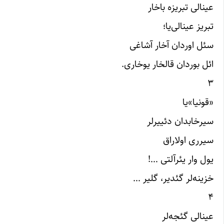
عینالی تبریزه باخار
تبریز عینالی‌یا؛
سئل اوردان آخار آشاغی
ائل بوردان قالخار یوخاری.
۳
«قونیا»یا
سیرخابدان دئییرلر
سیرری اولاراق
یول وار یئرآلتی …!
خزینه‌لر گئدیر، گلیر …
۴
عینالی گئجه‌لر