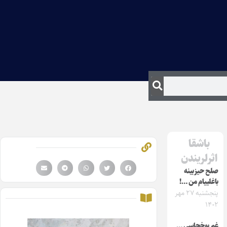
باشقا
اثرلریندن
صلح حیزبینه
باغلییام من …!
پنجشنبه ۲۷ مهر
۱۴۰۲
غم بوخچاسی …