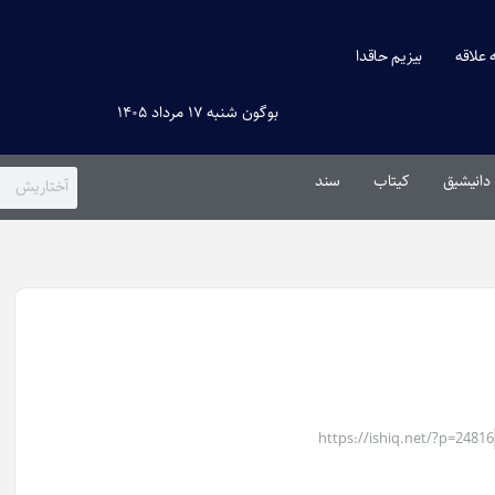
ه علاقه
بیزیم حاقدا
بوگون شنبه ۱۷ مرداد ۱۴۰۵
دانیشیق
کیتاب
سند
https://ishiq.net/?p=24816