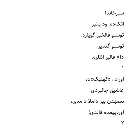
سیرخابدا
اتک‌ده اود یانیر
توستو قالخیر گؤیلره.
توستو گئدیر
داغ قالیر ائللره.
۱
اورادا، «کهلیک»ده
عاشیق چالیردی
نغمهدن بیر داملا دامدی،
اوره‌ییمده قالدی!
۲