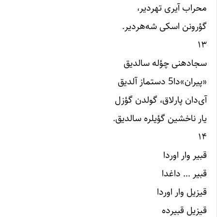
محراب آیری تهردیر،
گؤرونن اسکی شه‌هردیر.
۱۳
سجادهنی چؤله سالدیق
«پیران»دا5 دستماز آلدیق
آی‌دان پارلاق، گولدن گؤزل
یار ناخشین گؤیلره سالدیق.
۱۴
قبیر وار اوردا
قبیر … داغدا
قیزیل وار اوردا
قیزیل قبیرده