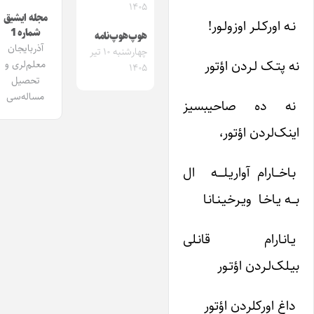
۱۴۰۵
مجله ایشیق
نـه اورکـلـر اوزولـور!
شماره 1
هوپ‌هوپ‌نامه
آذربایجان
چهارشنبه ۱۰ تیر
نه پتـک لـردن اؤتور
معلم‌لری و
۱۴۰۵
تحصیل
مساله‌سی
نه ده صاحیبسیز
اینک‌لردن اؤتور،
بـاخـــارام آواریـلــــه ال
بـــه یـاخـا ویـرخیـنـانـا
یـانـارام قانـلی
بیـلک‌لـردن اؤتـور
داغ اورکلردن اؤتور