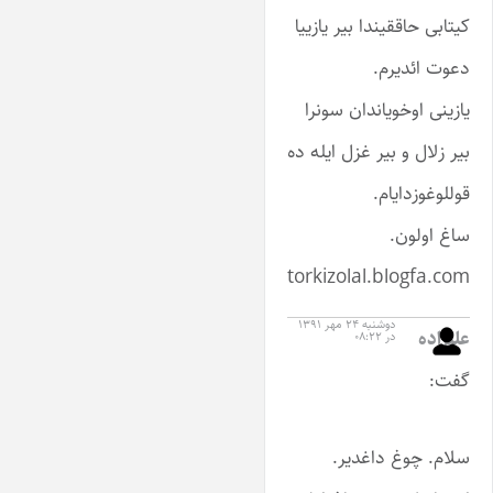
کیتابی حاققیندا بیر یازییا
دعوت ائدیرم.
یازینی اوخویاندان سونرا
بیر زلال و بیر غزل ایله ده
قوللوغوزدایام.
ساغ اولون.
torkizolal.blogfa.com
دوشنبه ۲۴ مهر ۱۳۹۱
علیزاده
در ۰۸:۲۲
گفت:
سلام. چوغ داغدیر.