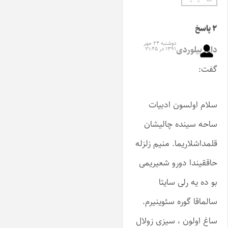
۲ پاسخ
دوشنبه ۲۴ مهر
دادا بیلوردی
۱۳۹۱ در ۲۱:۴۵
گفت:
سلام اولسون ادبیات
ساحه سینده چالیشان
قلمداشلاریما. منیم زلزله
حاققیندا دورو شعیریمی
بو ده یه رلی سایتا
سالماقا گوره سئوینیرم.
ساغ اولون ، سیزی زولال