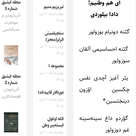
آی هم وطنیـم!
مجله ایشیق
تبریزیم منیم
شماره 3
دادا بیلوردی
چهارشنبه ۱۰ تیر
آذربایجان و
۱۴۰۵
مهاجرت
مساله‌سی
گئنه دونیام بوزولور
سئچیلمیش
اثرلر(معجز)
چهارشنبه ۱۰ تیر
گئنه احساسیمی آلقان
۱۴۰۵
سوزولـور
مجموعه ۱
چهارشنبه ۱۰ تیر
یئر آغیز آچدی نفس
مجله ایشیق
۱۴۰۵
شماره 2
چکسین اؤزون
آذربایجان
دورنالار قاییداندا
قفه‌خانالاری
چهارشنبه ۱۰ تیر
دینجَتسین*
۱۴۰۵
گؤردو داغ سینه‌سینه
ائله اوغول
ایسته‌ییر وطن
غم دوزولور
چهارشنبه ۱۰ تیر