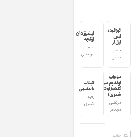
گوزگوده
ایشیق‌دان
ایتن
اؤنجه
ایل‌لر
ائلمان
حیدر
موغانلی
بابایی
ساعات
اولدوم بیر
کیتاب
گئجه(اوشاق
تانیتیمی
شعری)
رقیه
مرتضی
کبیری
مجدفر
چاپ