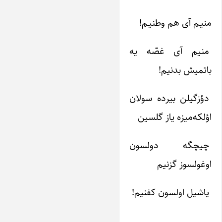
منیـم آی هم وطنیـم!
منیم آی غصّه یه
باتمیش بدنیم!
دؤزگیلن بیرده سولان
اؤلکه‌میزه یاز گلسین
چیچگه دولسون
اوغولسوز گزنیم
یاشیل اولسون کفنیم!