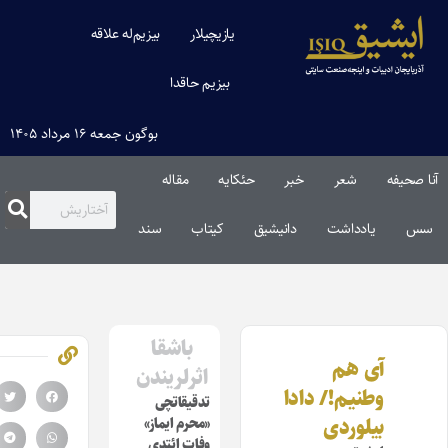
یازیچیلار
بیزیم‌له علاقه
بیزیم حاقدا
بوگون جمعه ۱۶ مرداد ۱۴۰۵
ا صحیفه
شعر
خبر
حئکایه
مقاله‌
س
یادداشت
دانیشیق
کیتاب
سند
باشقا
آی هم
اثرلریندن
وطنیـم!/ دادا
تدقیقاتچی
بیلوردی
«محرم ایماز»
وفات ائتدی