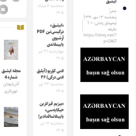
ایشیق
سه‌شنبه ۶ مرداد
شعر
۱۴۰۵
پنجشنبه ۱۳ مهر ۱۳۹۱
اوخوماق زامانی: < 1
«ایشیق»
دقیقه
درگیسی‌نین PDF
https://ishiq.net/?
آرشیوی
p=2467
یاییملاندی
چهارشنبه ۳۱ تیر
۱۴۰۵
ادبی کؤرپو (آیلیق
مجله ایشیق
ادبی درگی) ۴۶
شماره 4
سه‌شنبه ۲۳ تیر
آذربایجان
۱۴۰۵
توی‌لاری
«بیزیم قیزلارین
حیکایه‌سی»
یایینلانماقدادیر!
سه‌شنبه ۱۶ تیر
۱۴۰۵