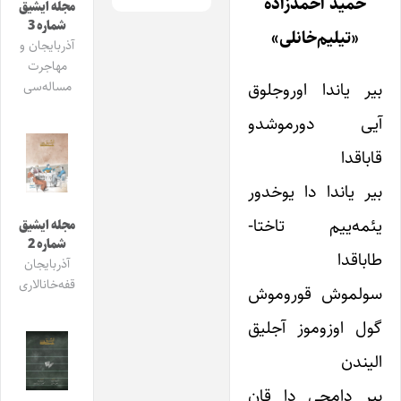
حمید احمدزاده
مجله ایشیق
شماره 3
«تیلیم‌خانلی»
آذربایجان و
مهاجرت
بیر یاندا اوروجلوق
مساله‌سی
آیی دورموشدو
قاباقدا
بیر یاندا دا یوخدور
یئمه‌ییم تاختا-
مجله ایشیق
شماره 2
طاباقدا
آذربایجان
قفه‌خانالاری
سولموش قوروموش
گول اوزوموز آجلیق
الیندن
بیر دامجی دا قان