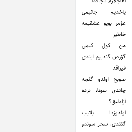
آغاجلارلا ناجاقدا
یاخدیم جانیمی
عؤمر بویو عشقیمه
خاطیر
من کول کیمی
گؤزدن گئدیرم ایندی
قیراقدا
صوبح اولدو گئجه
چاتدی سونا، نرده
آزادلیق؟
اولدوزدا باتیب
گئتدی، سحر سوندو