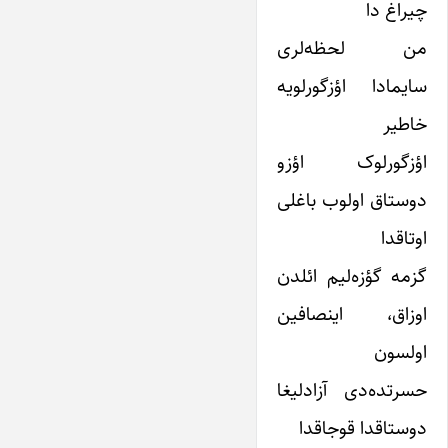
چیراغ دا
من لحظه‌لری
سایمادا اؤزگورلویه
خاطیر
اؤزگورلوک اؤزو
دوستاق اولوب باغلی
اوتاقدا
گزمه گؤزه‌لیم ائلدن
اوزاق، اینصافین
اولسون
حسرتده‌دی آزادلیغا
دوستاقدا قوجاقدا