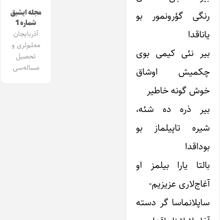
مجله ایشیق
رنگی گؤرونمور بو
شماره 1
یاناقدا
آذربایجان
معلم‌لری و
بیر نئی کیمی بوی
تحصیل
مساله‌سی
چکمیش اوشاق
خوش گونه خاطیر
بیر ذره ده شئه،
شیره تاپیلماز بو
بوداقدا
بالتا یارا بیلمز او
آغاج‌لاری عزیزیم-
ساپلانماسا گر دسته