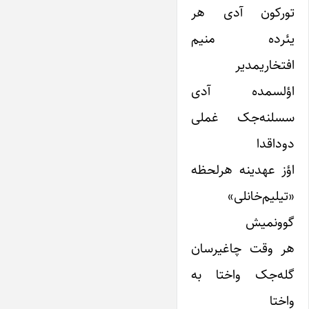
تورکون آدی هر
یئرده منیم
افتخاریمدیر
اؤلسمده آدی
سسلنه‌جک غملی
دوداقدا
اؤز عهدینه هرلحظه
«تیلیم‌خانلی»
گوونمیش
هر وقت چاغیرسان
گله‌جک واختا به
واختا