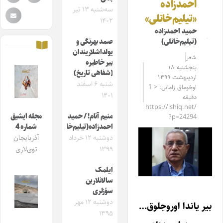
احمدزاده
سه‌شنبه ۱۳ تیر
«تیلیم‌خانلی»
۱۴۰۲
حمید احمدزاده
(تیلیم‌خانلی)
صمد بهرنگی و
یولداشلاریندان
شعر
بیر خاطیره
پنجشنبه ۱۸
(شفاهی تاریخ)
اردیبهشت ۱۳۹۹
شنبه ۶ اسفند
اوخوماق زامانی: < 1
۱۴۰۱
دقیقه
https://ishiq.net/
منیم آنام! / حمید
مجله ایشیق
?p=24294
احمدزاده(تیلیم‌خانلی)
شماره 4
دوشنبه ۱۲ خرداد
آذربایجان
۱۳۹۹
توی‌لاری
ایلمک
سالانلارین
سؤزلری
دوشنبه ۱۲ مهر
بیر یاندا اوروجلوق…
۱۳۹۵