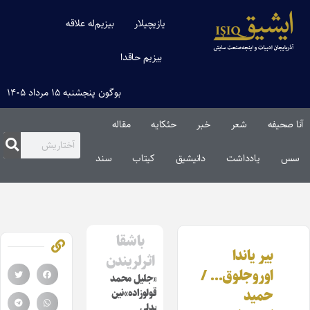
یازیچیلار
بیزیم‌له علاقه
بیزیم حاقدا
بوگون پنجشنبه ۱۵ مرداد ۱۴۰۵
آنا صحیفه
شعر
خبر
حئکایه
مقاله‌
سس
یادداشت
دانیشیق
کیتاب
سند
باشقا
بیر یاندا
اثرلریندن
اوروجلوق… /
«جلیل محمد
حمید
قولوزاده»نین
بدلی