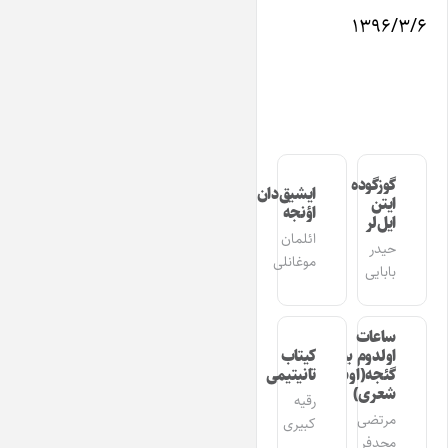
۱۳۹۶/۳/۶
گوزگوده
ایشیق‌دان
ایتن
اؤنجه
ایل‌لر
ائلمان
حیدر
موغانلی
بابایی
ساعات
اولدوم بیر
کیتاب
گئجه(اوشاق
تانیتیمی
شعری)
رقیه
مرتضی
کبیری
مجدفر