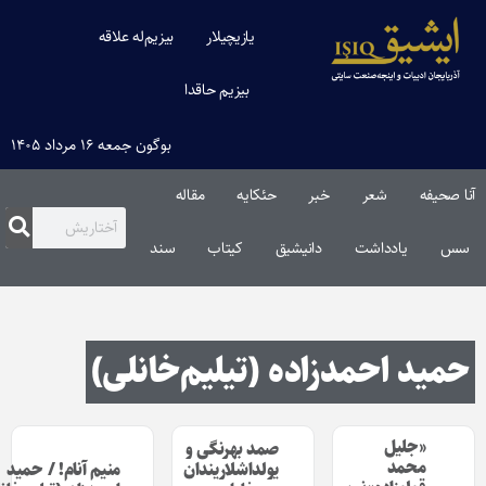
یازیچیلار
بیزیم‌له علاقه
بیزیم حاقدا
بوگون جمعه ۱۶ مرداد ۱۴۰۵
صحیفه
شعر
خبر
حئکایه
مقاله‌
یادداشت
دانیشیق
کیتاب
سند
ید احمدزاده (تیلیم‌خانلی)
«جلیل
صمد بهرنگی و
محمد
یولداشلاریندان
منیم آنام! / حمید