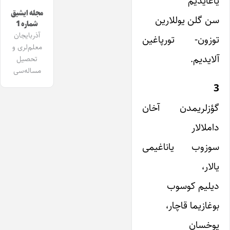
یاغایدیم
مجله ایشیق
سن گلن یوللارین
شماره 1
آذربایجان
توزون- تورپاغین
معلم‌لری و
آلایدیم.
تحصیل
مساله‌سی
3
گؤزلریمدن آخان
داملالار
سوزوب یاناغیمی
یالار،
دیلیم کوسوب
بوغازیما قاچار،
یوخسان