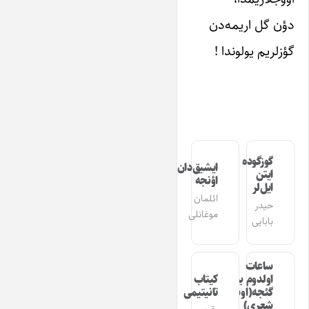
دؤن گل اریمه‌دن
گؤزلریم یولوندا !
گوزگوده
ایشیق‌دان
ایتن
اؤنجه
ایل‌لر
ائلمان
حیدر
موغانلی
بابایی
ساعات
اولدوم بیر
کیتاب
گئجه(اوشاق
تانیتیمی
شعری)