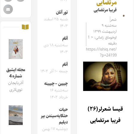
۱۴۰۴
مرتضایی
فریبا مرتضایی
تور آتان
شنبه ۲۵ اسفند
شعر
سه‌شنبه ۹
۱۴۰۳
اردیبهشت ۱۳۹۹
اوخوماق زامانی: < 1
آنام
دقیقه
سه‌شنبه ۱۸ دی
https://ishiq.net/
۱۴۰۳
?p=24199
آنام
مجله ایشیق
جمعه ۱۰ آذر ۱۴۰۲
شماره 4
آذربایجان
چییین – چییینه
توی‌لاری
سه‌شنبه ۱۶
خرداد ۱۴۰۲
قیسا شعرلر(۲۶)
حیات
حئکایه‌سیندن بیر
فریبا مرتضایی
دیلیم
دوشنبه ۱۷ بهمن