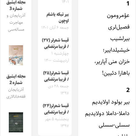
۱۴۰۱
1
مجله ایشیق
شماره 3
عؤمرومون
بیر تیکه یاشام
آذربایجان و
اوچون
مهاجرت
فصیل‌لری
جمعه ۶ آبان ۱۴۰۱
مساله‌سی
بیرلشیب
قیسا شعرلر (۲۷)
/ فریبا مرتضایی
خیشیلداییر؛
چهارشنبه ۱
خزان منی آپاریر،
اردیبهشت ۱۴۰۰
باهارا دئیین!
قیسا شعرلر(۲۵)
مجله ایشیق
/ فریبا مرتضایی
شماره 2
جمعه ۲۸ دی
2
آذربایجان
۱۳۹۷
قفه‌خانالاری
بیر بولود اولایدیم
قیسا شعرلر(۲۴)
داملا-داملا دولایدیم
/ فریبا مرتضایی
پنجشنبه ۵ مهر
سسلی-سسلی
۱۳۹۷