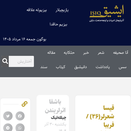
یازیچیلار
بیزیم‌له علاقه
بیزیم حاقدا
بوگون جمعه ۱۶ مرداد ۱۴۰۵
آنا صحیفه
شعر
خبر
حئکایه
مقاله‌
سس
یادداشت
دانیشیق
کیتاب
سند
باشقا
قیسا
اثرلریندن
شعرلر(۲۶) /
چیلله‌لیک‌
فریبا
یکشنبه ۳۰ آذر