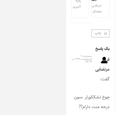
رقیه
مرتضی
کبیری
مجدفر
چاپ
یک پاسخ
سه‌شنبه ۹
فریبا
اردیبهشت ۱۳۹۹ در
۲۳:۱۴
مرتضایی
گفت:
چوخ تشککورلر ،سون
درحه منت دارام??