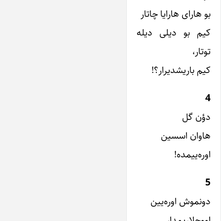
بو هارای هارایا چاتار
کیم بو دیلی دیله
توتار،
کیم باریشدیرار؟!
4
دؤن گل
هاوان اسسین
اوره‌ییمده!
5
دونموش اوره‌یین
اووجلاریمدا،