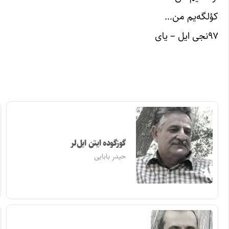
کؤلگه‌یم من…
۹۷نجی ایل – یای
گوزگوده ایتن ایل‌لر
حیدر بابایی