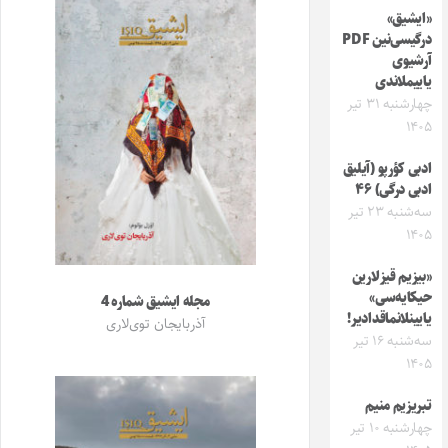
«ایشیق»
درگیسی‌نین PDF
آرشیوی
یاییملاندی
چهارشنبه ۳۱ تیر
۱۴۰۵
ادبی کؤرپو (آیلیق
ادبی درگی) ۴۶
سه‌شنبه ۲۳ تیر
۱۴۰۵
«بیزیم قیزلارین
حیکایه‌سی»
مجله ایشیق شماره 4
یایینلانماقدادیر!
آذربایجان توی‌لاری
سه‌شنبه ۱۶ تیر
۱۴۰۵
تبریزیم منیم
چهارشنبه ۱۰ تیر