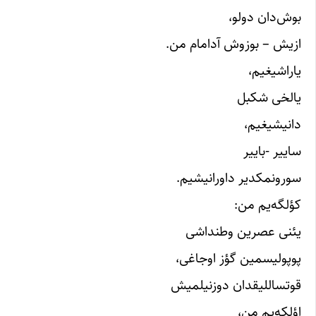
بوش‌دان دولو،
ازیش – بوزوش آدامام من.
یاراشیغیم،
یالخی شکبل
دانیشیغیم،
ساییر -باییر
سورونمکدیر داورانیشیم.
کؤلگه‌یم من:
یئنی عصرین وطنداشی
پوپولیسمین گؤز اوجاغی،
قوتساللیقدان دوزنیلمیش
اؤلکه‌یم من،