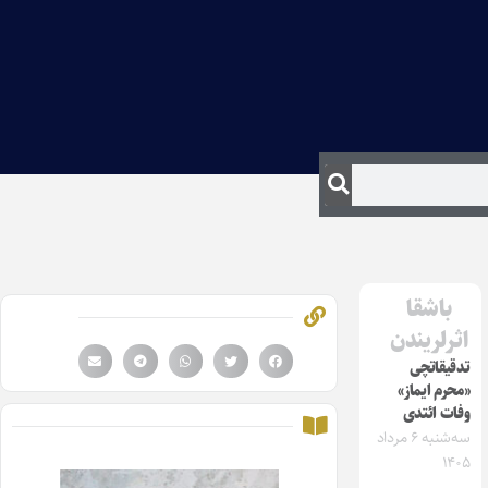
باشقا
اثرلریندن
تدقیقاتچی
«محرم ایماز»
وفات ائتدی
سه‌شنبه ۶ مرداد
۱۴۰۵