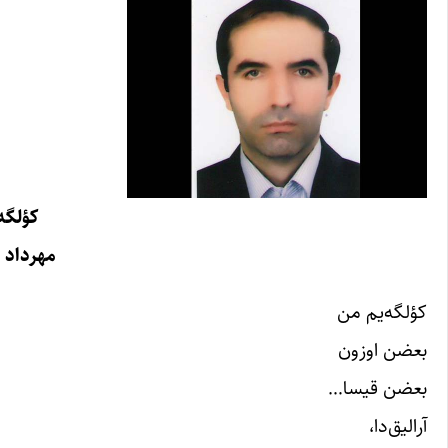
کؤلگه
مهرداد 
کؤلگه‌یم من
بعضن اوزون
بعضن قیسا…
آرالیق‌دا،