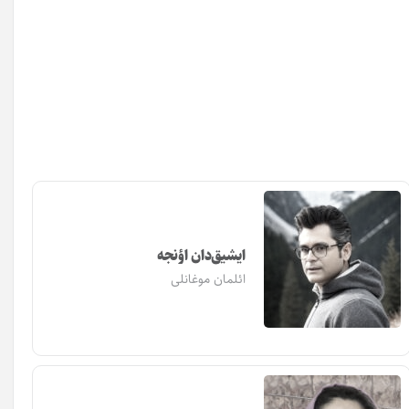
ایشیق‌دان اؤنجه
ائلمان موغانلی