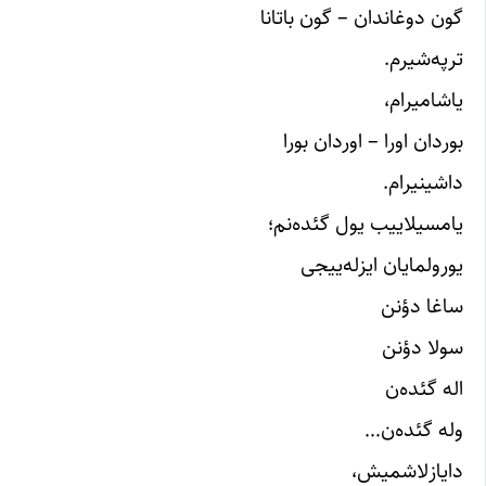
گون دوغاندان – گون باتانا
ترپه‌شیرم.
یاشامیرام،
بوردان اورا – اوردان بورا
داشینیرام.
یامسیلاییب یول گئده‌نم؛
یورولمایان ایزله‌ییجی
ساغا دؤنن
سولا دؤنن
اله گئده‌ن
وله گئده‌ن…
دایازلاشمیش،