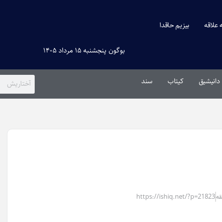
ه علاقه
بیزیم حاقدا
بوگون پنجشنبه ۱۵ مرداد ۱۴۰۵
دانیشیق
کیتاب
سند
https://ishiq.net/?p=21823