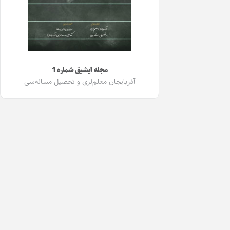
مجله ایشیق شماره 1
آذربایجان معلم‌لری و تحصیل مساله‌سی