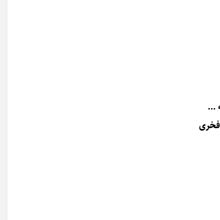
 …
فخری