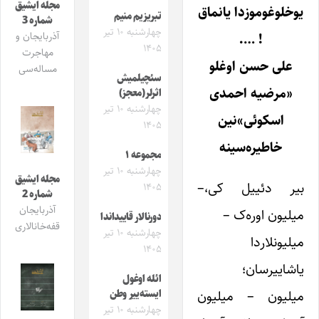
مجله ایشیق
یوخلوغوموزدا یانماق
تبریزیم منیم
شماره 3
چهارشنبه ۱۰ تیر
آذربایجان و
! ….
۱۴۰۵
مهاجرت
علی
حسن اوغلو
مساله‌سی
سئچیلمیش
«مرضیه احمدی
اثرلر(معجز)
چهارشنبه ۱۰ تیر
اسکوئی‌»نین
۱۴۰۵
خاطیره‌سینه
مجموعه ۱
چهارشنبه ۱۰ تیر
مجله ایشیق
بیر دئییل کی،–
۱۴۰۵
شماره 2
آذربایجان
میلیون اوره‌ک –
دورنالار قاییداندا
قفه‌خانالاری
چهارشنبه ۱۰ تیر
میلیونلاردا
۱۴۰۵
یاشاییرسان؛
ائله اوغول
میلیون – میلیون
ایسته‌ییر وطن
چهارشنبه ۱۰ تیر