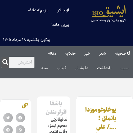
یازیچیلار
بیزیم‌له علاقه
بیزیم حاقدا
بوگون یکشنبه ۱۸ مرداد ۱۴۰۵
آنا صحیفه
شعر
خبر
حئکایه
مقاله‌
سس
یادداشت
دانیشیق
کیتاب
سند
باشقا
یوخلوغوموزدا
اثرلریندن
یانماق !
تدقیقاتچی
…./ علی
«محرم ایماز»
وفات ائتدی