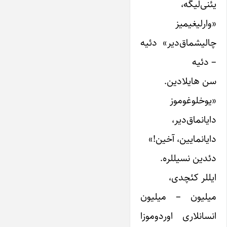
یئنی‌لیگه،
«وارلیغیمیز
چالیشماق‌دیر» دئیه
– دئیه
سن هایلادین.
«یوخلوغوموز
دایانماق‌دیر،
دایانمایین، آخین!»
دئدین نسیللره.
ایللر کئچدی،
میلیون – میلیون
انسانلاری اوردوموزا