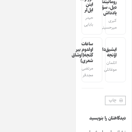
رومانیندا
ایتن
دیل، سؤز،
ایل‌لر
یادداش
حیدر
کبری
بابایی
میرحسینی
ساعات
ایشیق‌دان
اولدوم بیر
اؤنجه
گئجه(اوشاق
شعری)
ائلمان
مرتضی
موغانلی
مجدفر
چاپ
دیدگاهتان را بنویسید