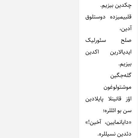
چکدین بیزیم.
قلبیمیزده دوستلوق
آدین،
صلح سئورلیک
ایدیالارین اکدین
بیزیم.
گله‌جگین
موشتولوغون
اؤز قانینلا پایلادین
سن بو ائللره؛
«دایانمایین، آخین!»
دئدین نسیللره.