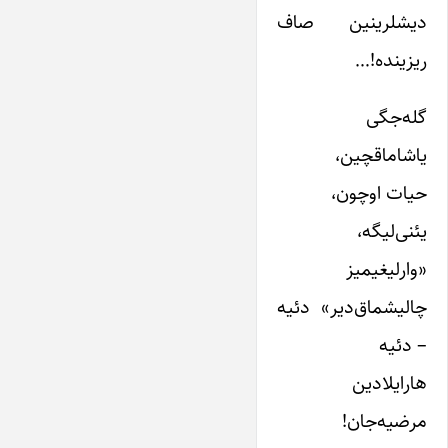
دیشلرینین صاف
ریزینده!…
گله‌جگی
یاشاماقچین،
حیات اوچون،
یئنی‌لیگه،
«وارلیغیمیز
چالیشماق‌دیر» دئیه
– دئیه
هارایلادین
مرضیه‌جان!