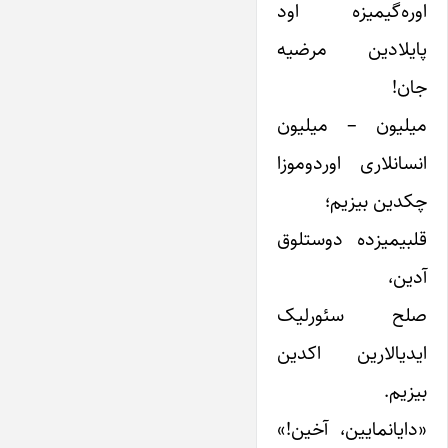
اوره‌گیمیزه اود
پایلادین مرضیه
جان!
میلیون – میلیون
انسانلاری اوردوموزا
چکدین بیزیم؛
قلبیمیزده دوستلوق
آدین،
صلح سئورلیک
ایدیالارین اکدین
بیزیم.
«دایانمایین، آخین!»