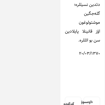
دئدین نسیللره؛
گله‌جگین
موشتولوغون
اؤز قانینلا پایلادین
سن بو ائللره.
۲۰/۰۳/۱۳۷۰
«اومسوق»
گوزگوده