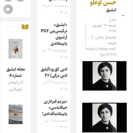
حسن اوغلو
سه‌شنبه ۶ مرداد
ایشیق
۱۴۰۵
شعر
«ایشیق»
جمعه ۱۶ شهریور
درگیسی‌نین PDF
۱۳۹۷
اوخوماق زامانی: 2
آرشیوی
دقیقه
یاییملاندی
https://ishiq.net/
چهارشنبه ۳۱ تیر
?p=21719
۱۴۰۵
ادبی کؤرپو (آیلیق
مجله ایشیق
ادبی درگی) ۴۶
شماره 4
سه‌شنبه ۲۳ تیر
آذربایجان
۱۴۰۵
توی‌لاری
«بیزیم قیزلارین
حیکایه‌سی»
یایینلانماقدادیر!
سه‌شنبه ۱۶ تیر
۱۴۰۵