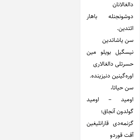
دالغالانان
دوشونجنله باهار
ائتدین.
سن یاشاتدین
نیسگیل بویلو مین
حسرتلی دالغالاری
اوره‌گینین دنیزینده.
سن حیاتا،
اومید – اومید
گولدون آنجاق؛
گزنمه‌دی قارانلیغین
آفت قوردو