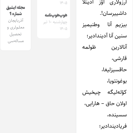
آرزولاری اؤز آدینلا
۱۴۰۵
مجله ایشیق
داشییرسان!.
شماره 1
هوپ‌هوپ‌نامه
آذربایجان
چهارشنبه ۱۰ تیر
بیزیم آنا وطنیمیز
معلم‌لری و
۱۴۰۵
تحصیل
سنین آنا آدیندادیر؛
مساله‌سی
آنالارین ظولمه
قارشی،
حاقسیزلیغا،
بوغونتویا،
کؤله‌لیگه چیخیش
اولان حاق – هارایی،
سسینده،
فریادیندادیر؛