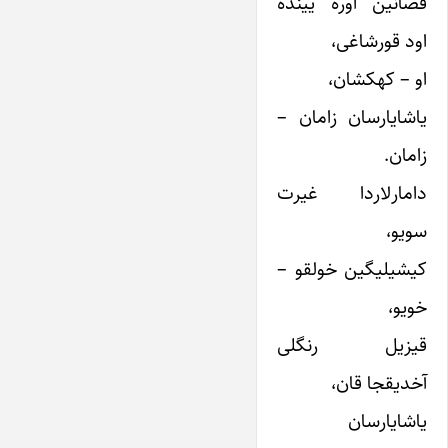
فضانین اوره یینده
اود قورشاغی،
او – کهکشان،
یاشایارسان زامان –
زامان.
دامارلاردا غیرت
سویو،
کیشیلیگین خولقو –
خویو،
قیزیل رنگلی
آخدیقجا قان،
یاشایارسان