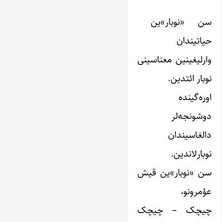
سن «نوبار»ین
حیاتیندان
وارلیغینین معناسینی
نوبار ائتدین.
اوره‌گینده
دوشونجه‌لر
دالغاسیندان
نوبارلاندین.
سن «نوبار»ین قیش
عؤمرونو،
چیچک – چیچک