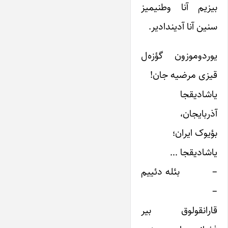
بیزیم آنا وطنیمیز
سنین آنا آدیندادیر.
یوردوموزون گؤزه‌ل
قیزی مرضیه جان!
یاشادیقجا
آذربایجان،
بؤیوک ایران؛
یاشادیقجا …
– بئله دئییم
–
قارانقولوق بیر