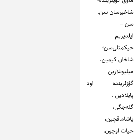
ماوی گؤیلرینده-
شاخیرسان سن.
سن –
ایلدیریم
حیکمتلی‌سن؛
شاخان کیمین،
میلیونلارین
گؤزلرینده اود
پایلادین .
گله‌جگی،
یاشاماقچین،
حیات اوچون،