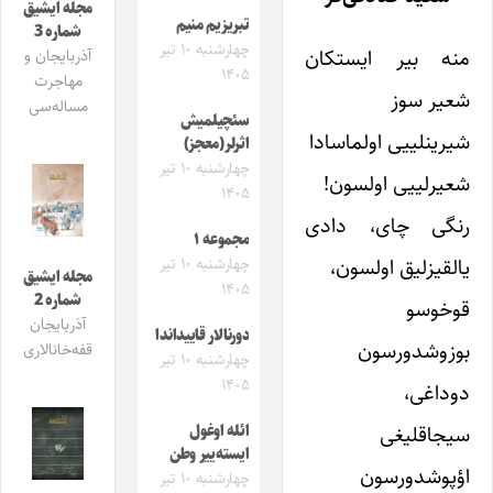
مجله ایشیق
تبریزیم منیم
شماره 3
چهارشنبه ۱۰ تیر
منه بیر ایستکان
آذربایجان و
۱۴۰۵
مهاجرت
شعیر سوز
مساله‌سی
سئچیلمیش
شیرینلییی اولماسادا
اثرلر(معجز)
چهارشنبه ۱۰ تیر
شعیرلییی اولسون!
۱۴۰۵
رنگی چای، دادی
مجموعه ۱
یالقیزلیق اولسون،
چهارشنبه ۱۰ تیر
مجله ایشیق
۱۴۰۵
شماره 2
قوخوسو
آذربایجان
دورنالار قاییداندا
بوزوشدورسون
قفه‌خانالاری
چهارشنبه ۱۰ تیر
۱۴۰۵
دوداغی،
سیجاقلیغی
ائله اوغول
ایسته‌ییر وطن
اؤپوشدورسون
چهارشنبه ۱۰ تیر