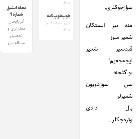
۱۴۰۵
سؤزجوکلری.
مجله ایشیق
شماره 1
هوپ‌هوپ‌نامه
آذربایجان
چهارشنبه ۱۰ تیر
منه بیر ایستکان
معلم‌لری و
۱۴۰۵
شعیر سوز
تحصیل
مساله‌سی
قندسیز شعیر
ایچه‌جه‌یم!
بو گئجه؛
سن سوزدویون
شعیرلر
بال دادی
وئره‌جکلر…