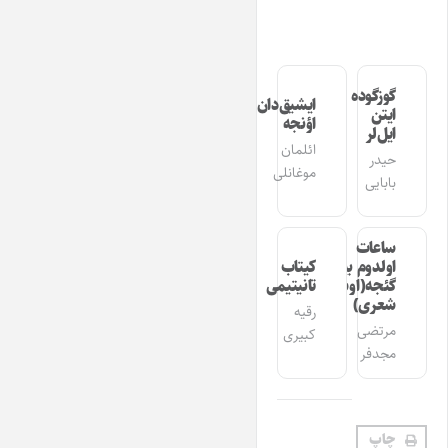
گوزگوده
ایشیق‌دان
ایتن
اؤنجه
ایل‌لر
ائلمان
حیدر
موغانلی
بابایی
ساعات
اولدوم بیر
کیتاب
گئجه(اوشاق
تانیتیمی
شعری)
رقیه
مرتضی
کبیری
مجدفر
چاپ