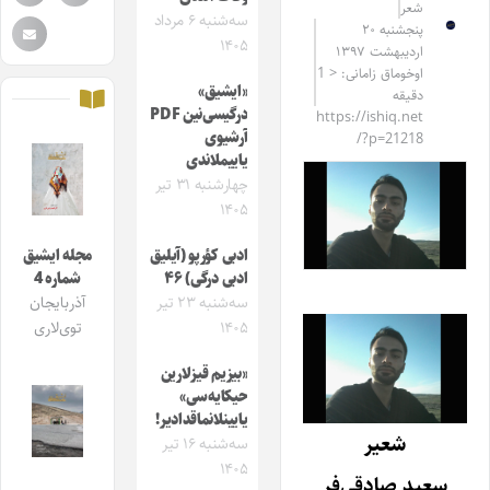
شعر
سه‌شنبه ۶ مرداد
پنجشنبه ۲۰
۱۴۰۵
اردیبهشت ۱۳۹۷
اوخوماق زامانی: < 1
«ایشیق»
دقیقه
درگیسی‌نین PDF
https://ishiq.net
آرشیوی
/?p=21218
یاییملاندی
چهارشنبه ۳۱ تیر
۱۴۰۵
ادبی کؤرپو (آیلیق
مجله ایشیق
ادبی درگی) ۴۶
شماره 4
سه‌شنبه ۲۳ تیر
آذربایجان
۱۴۰۵
توی‌لاری
«بیزیم قیزلارین
حیکایه‌سی»
یایینلانماقدادیر!
شعیر
سه‌شنبه ۱۶ تیر
۱۴۰۵
سعید صادقی‌فر