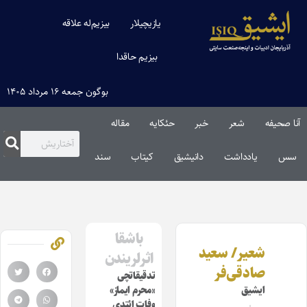
یازیچیلار
بیزیم‌له علاقه
بیزیم حاقدا
بوگون جمعه ۱۶ مرداد ۱۴۰۵
آنا صحیفه
شعر
خبر
حئکایه
مقاله‌
سس
یادداشت
دانیشیق
کیتاب
سند
باشقا
شعیر/ سعید
اثرلریندن
صادقی‌فر
تدقیقاتچی
ایشیق
«محرم ایماز»
وفات ائتدی