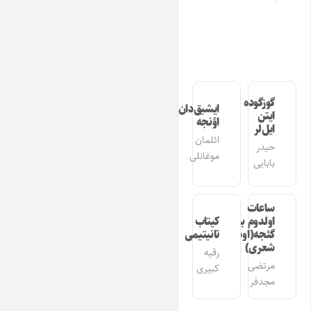
گوزگوده
ایشیق‌دان
ایتن
اؤنجه
ایل‌لر
ائلمان
حیدر
موغانلی
بابایی
ساعات
اولدوم بیر
کیتاب
گئجه(اوشاق
تانیتیمی
شعری)
رقیه
مرتضی
کبیری
مجدفر