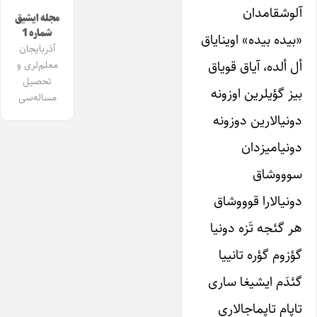
آلوشقامدان
مجله ایشیق
شماره 1
«بیده بیده» اوینایاق
آذربایجان
أل ألده، آیاق قویاق
معلم‌لری و
تحصیل
بیز گؤیلرین اوزونه
مساله‌سی
دونیالارین دوزونه
دونیامیزدان
سوووشاق
دونیالارا قوووشاق
هر گئجه تَزه دونیا
گؤزوم گؤره تانییا
گئدَم ایشیغا ساری
تاپام تاپماجالاری