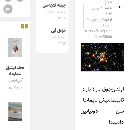
شعر
چیلله گئجه‌سی
شنبه ۲۱ بهمن
جمعه ۳۰ آذر
۱۳۹۶
۱۳۹۷
اوخوماق زامانی: <
1 دقیقه
خَزه‌ل آیی
https://ishiq.net
/?p=20666
دوشنبه ۱۰ مهر
۱۳۹۶
مجله ایشیق
شماره 4
آذربایجان
توی‌لاری
اولدوزجوق پارلا پارلا
تاپیلمامیش تاپماجا
سن دونیانین
دامیندا