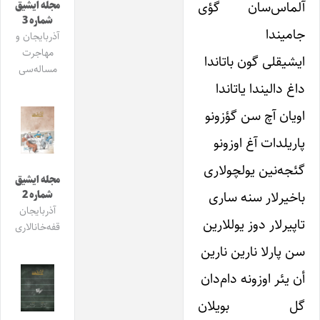
آلماس‌سان گؤی
مجله ایشیق
شماره 3
جامیندا
آذربایجان و
مهاجرت
ایشیقلی گون باتاندا
مساله‌سی
داغ دالیندا یاتاندا
اویان آچ سن گؤزونو
پاریلدات آغ اوزونو
گئجه‌نین یولچولاری
مجله ایشیق
باخیرلار سنه ساری
شماره 2
آذربایجان
تاپیرلار دوز یوللارین
قفه‌خانالاری
سن پارلا نارین نارین
أن یئر اوزونه دام‌دان
گل بویلان