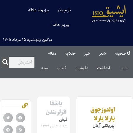
یازیچیلار
بیزیم‌له علاقه
بیزیم حاقدا
بوگون پنجشنبه ۱۵ مرداد ۱۴۰۵
آنا صحیفه
شعر
خبر
حئکایه
مقاله‌
سس
یادداشت
دانیشیق
کیتاب
سند
باشقا
اولدوزجوق
اثرلریندن
پارلا پارلا
قیش
پیریکلی آرتان
شنبه ۶ دی ۱۳۹۹