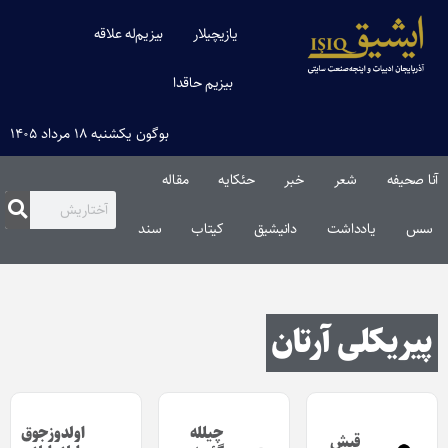
یازیچیلار
بیزیم‌له علاقه
بیزیم حاقدا
بوگون یکشنبه ۱۸ مرداد ۱۴۰۵
آنا صحیفه
شعر
خبر
حئکایه
مقاله‌
سس
یادداشت
دانیشیق
کیتاب
سند
پیریکلی آرتان
چیلله
اولدوزجوق
قیش