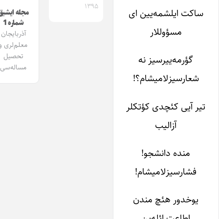
۱۳۹۵
ساکت ایلشمه­‌یین ای
مجله ایشیق
شماره 1
مسؤول­لار
آذربایجان
معلم‌لری و
تحصیل
گؤرمه­‌ییرسیز نه
مساله‌سی
شعارسیزلامیشام؟!
تیر آیی کئچدی کؤتک­لر
آزالیب
من­ده دانشجو!
فشارسیزلامیشام!
یوخدور هئچ مندن
اطاعت ائله­‌ین