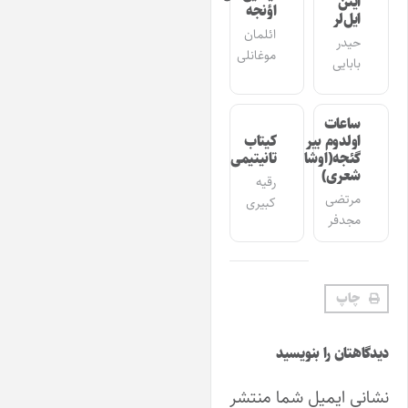
ایتن
اؤنجه
ایل‌لر
ائلمان
حیدر
موغانلی
بابایی
ساعات
اولدوم بیر
کیتاب
گئجه(اوشاق
تانیتیمی
شعری)
رقیه
مرتضی
کبیری
مجدفر
چاپ
یدگاهتان را بنویسید
شانی ایمیل شما منتشر