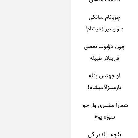
چوبانام سانکی
داوارسیزلامیشام!
چون دؤنوب بعضی
قارین­لار طبیله
او جهتدن بئله
تارسیزلامیشام!
شعارا مشتری وار حق
سؤزه یوخ
نئچه ایل­دیر کی