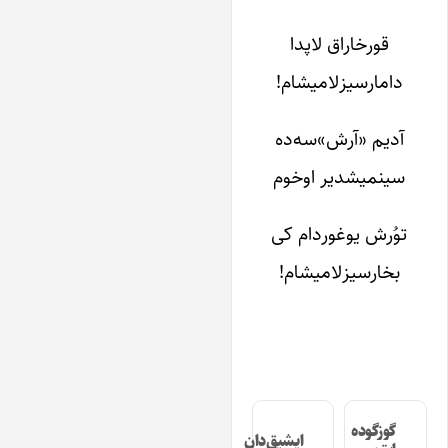
قورخاراق لاپ­دا
دامارسیزلامیشام!
آدیم «آرش»سه‌­ده
سینمیشدیر اوخوم
توُرش یوغوردام کی
بخارسیزلامیشام!
گوزگوده
ایشیق‌دان