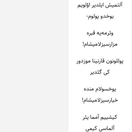
آلتمیش ایل­دیر اؤلویم
یوخدو پولوم-
وئرمه­‌یه قبره
مزارسیزلامیشام!
پوللونون قارنینا موزدور
کی گئدیر
یوخسولام من­ده
خیارسیزلامیشام!
کیشی­یم آمما یئر
آلماسی کیمی