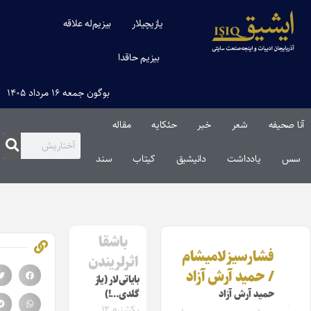
یازیچیلار
بیزیم‌له علاقه
بیزیم حاقدا
بوگون جمعه ۱۶ مرداد ۱۴۰۵
 صحیفه
شعر
خبر
حئکایه
مقاله‌
س
یادداشت
دانیشیق
کیتاب
سند
باشقا
فشارسیزلامیشام
اثرلریندن
/ حمید آرش آزاد
بایاتی‌لار (یاز
حمید آرش آزاد
گلدی…!)
یکشنبه ۱۲