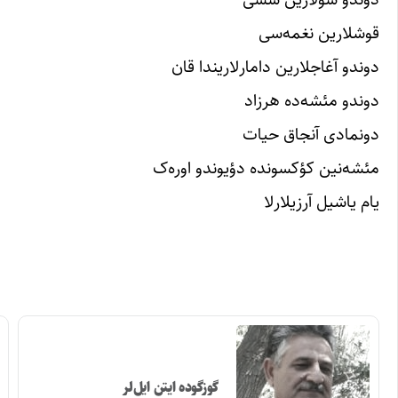
قوشلارین نغمه‌سى
دوندو آغاجلارین دامارلاریندا قان
دوندو مئشه‌ده هرزاد
دونمادى آنجاق حیات
مئشه‌نین کؤکسونده دؤیوندو اوره‌ک
یام یاشیل آرزیلارلا
گوزگوده ایتن ایل‌لر