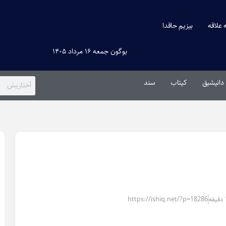
ه علاقه
بیزیم حاقدا
بوگون جمعه ۱۶ مرداد ۱۴۰۵
دانیشیق
کیتاب
سند
https://ishiq.net/?p=18286