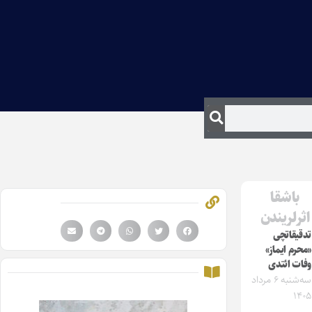
باشقا
اثرلریندن
تدقیقاتچی
«محرم ایماز»
وفات ائتدی
سه‌شنبه ۶ مرداد
۱۴۰۵