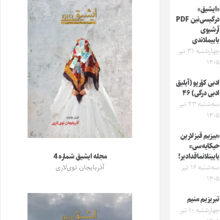
«ایشیق»
درگیسی‌نین PDF
آرشیوی
یاییملاندی
چهارشنبه ۳۱ تیر
۱۴۰۵
ادبی کؤرپو (آیلیق
ادبی درگی) ۴۶
سه‌شنبه ۲۳ تیر
۱۴۰۵
«بیزیم قیزلارین
حیکایه‌سی»
مجله ایشیق شماره 4
یایینلانماقدادیر!
آذربایجان توی‌لاری
سه‌شنبه ۱۶ تیر
۱۴۰۵
تبریزیم منیم
چهارشنبه ۱۰ تیر