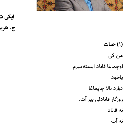
ایکی ش
ح. هریز
(۱) حیات
من کى
اوچماغا قاناد ایسته‌میرم
یاخود
دؤرد نالا چاپماغا
روزگار قانادلى بیر آت.
نه قاناد
نه آت