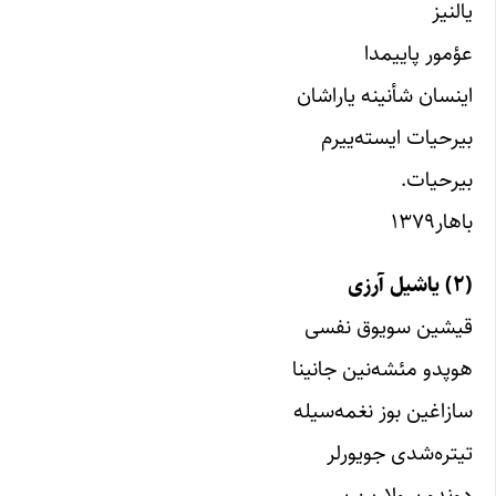
یالنیز
عؤمور پاییمدا
اینسان شأنینه یاراشان
بیرحیات ایسته‌ییرم
بیرحیات.
باهار۱۳۷۹
(۲) یاشیل آرزى
قیشین سویوق نفسى
هوپدو مئشه‌نین جانینا
سازاغین بوز نغمه‌سیله
تیتره‌شدى جویورلر
دوندو سولارین سسى