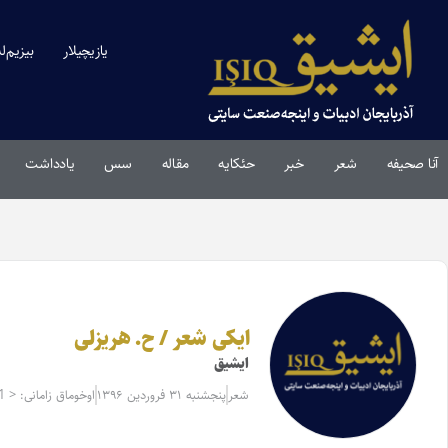
یازیچیلار
بیزیم‌ل
آنا صحیفه
شعر
خبر
حئکایه
مقاله‌
سس
یادداشت
ایکی شعر / ح. هریزلی
ایشیق
شعر
پنجشنبه ۳۱ فروردین ۱۳۹۶
اوخوماق زامانی: < 1 دقیقه