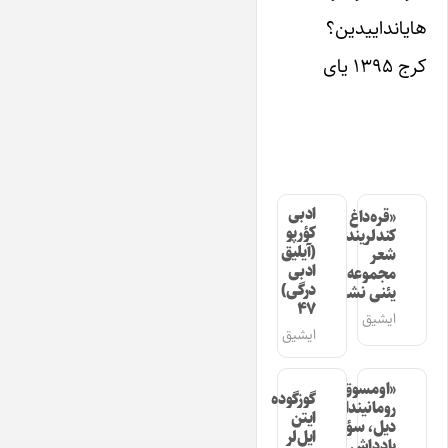
هایانداییدین؟
کرج ۱۳۹۵ یای
ادبی
«قره‌داغ
کؤرپو
کندلرینده»
(آیلیق
شعر
ادبی
مجموعه‌سینین
درگی)
یئنی نشری
۴۷
ایشیق
ایشیق
«اومسوق»
گوزگوده
رومانیندا
ایتن
دیل، سؤز،
ایل‌لر
یادداش