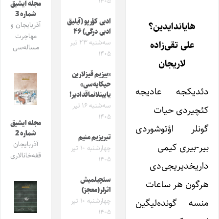
۱۴۰۵
مجله ایشیق
شماره 3
ادبی کؤرپو (آیلیق
هایاندایدین؟
آذربایجان و
ادبی درگی) ۴۶
مهاجرت
سه‌شنبه ۲۳ تیر
علی تقی‌زاده
مساله‌سی
۱۴۰۵
لاریجان
«بیزیم قیزلارین
حیکایه‌سی»
دئدیکجه عادیجه
یایینلانماقدادیر!
سه‌شنبه ۱۶ تیر
کئچیردی حیات
۱۴۰۵
مجله ایشیق
گونلر اؤتوشوردی
شماره 2
تبریزیم منیم
آذربایجان
بیر-بیری کیمی
چهارشنبه ۱۰ تیر
قفه‌خانالاری
۱۴۰۵
داریخدیریجی‌دی
سئچیلمیش
هرگون هر ساعات
اثرلر(معجز)
چهارشنبه ۱۰ تیر
منسه گونده‌لیگین
۱۴۰۵