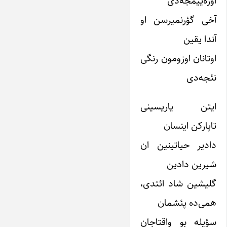
اوره‌ییمجه‌دی
آخی گؤرنمیرسن او
آندا یقین
اوتانان اوزومون رنگی
نئجه‌دی
ایتن یاریسینی
تاپارکن اینسان
دادیر حیاتینین ان
شیرین دادین
گلیشین شاد ائتدی،
همی‌ده پئشمان
سؤیله بو واقتاجان