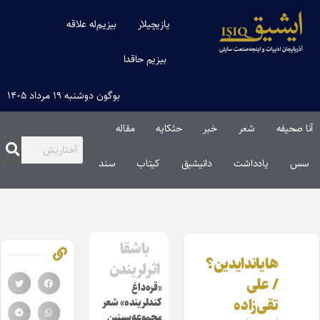
یازیچیلار
بیزیم‌له علاقه
بیزیم حاقدا
بوگون دوشنبه ۱۹ مرداد ۱۴۰۵
آنا صحیفه
شعر
خبر
حئکایه
مقاله‌
سس
یادداشت
دانیشیق
کیتاب
سند
باشقا
هایاندایدین؟
اثرلریندن
/ علی
«قره‌داغ
تقی‌زاده
کندلرینده» شعر
مجموعه‌سینین