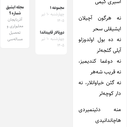
اسیری کیمی
مجله ایشیق
مجموعه ۱
شماره 1
چهارشنبه ۱۰ تیر
نه هرگون آچیلان
آذربایجان
۱۴۰۵
معلم‌لری و
ایشیقلی سحر
تحصیل
دورنالار قاییداندا
نه ده بول اولدوزلو
چهارشنبه ۱۰ تیر
مساله‌سی
۱۴۰۵
آیلی گئجه‌لر
نه دوغما کندیمیز،
نه قریب شه‌هر
نه گئن خیاوانلار، نه
دار کوچه‌لر
منه دئینمیردی
هاچاندانیدی