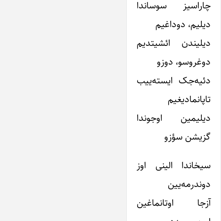
چاراسیز سوساندا
دیلیم، دوداغیم
دیلیندن ائشیتدیم
دوغروسو، دوزو
دئیه‌جک ایسته‌ییب
تاپانمادیغیم
دیلیمین اوجوندا
گزیشن سؤزو
سیخاندا الینی اوز
دوندرمه‌یین
آزجا اوتانماغین