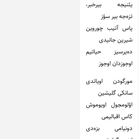
یئنیجه بیرخبر،
تزه‌جه بیر سؤز
پاس آتیب چوروین
شیرین جانیدی
ده‌یرسیز حیاتیم
اوجوزدان اوجوز
مورگودن اویاتدی
سانکی گلیشین
اؤلومجول اویوموش
کاس اقبالیمی
دونیامی بزه‌دی