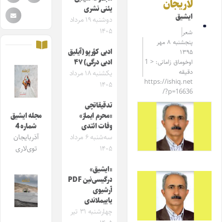
لاریجان
یئنی نشری
ایشیق
دوشنبه ۱۹ مرداد
۱۴۰۵
شعر
پنجشنبه ۸ مهر
ادبی کؤرپو (آیلیق
۱۳۹۵
اوخوماق زامانی: < 1
ادبی درگی) ۴۷
دقیقه
یکشنبه ۱۸ مرداد
https://ishiq.net
۱۴۰۵
/?p=16636
تدقیقاتچی
«محرم ایماز»
مجله ایشیق
وفات ائتدی
شماره 4
سه‌شنبه ۶ مرداد
آذربایجان
۱۴۰۵
توی‌لاری
«ایشیق»
درگیسی‌نین PDF
آرشیوی
یاییملاندی
چهارشنبه ۳۱ تیر