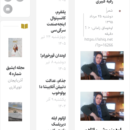
۱۴۰۵
رقیه کبیری
شعر
پلتفرم،
دوشنبه ۲۵ مرداد
کانسپتوال
۱۳۹۵
اینجه‌صنعت
اوخوماق زامانی: < 1
سرگی‌سی
دقیقه
چهارشنبه ۲۴ تیر
https://ishiq.net
۱۴۰۵
/?p=16266
اوددان قورخورام!
دوشنبه ۸ تیر
مجله ایشیق
۱۴۰۵
شماره 4
آذربایجان
جذام، عدالت
دئییلن آنلاییشا دا
توی‌لاری
یولوخوب
یکشنبه ۹ آذر
۱۴۰۴
اؤلوم ایله
دیریلمک