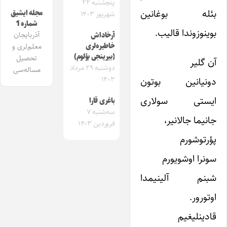
پنجشنبه ۲۲
بئله بوغانین
مجله ایشیق
شهریور ۱۴۰۳
شماره 1
بوینوزوندا قالیب.
آذربایجان
آرخاداش
خاطیره‌لری
معلم‌لری و
(بیرینجی بؤلوم)
تحصیل
آن گلیر
دوشنبه ۲۹ مرداد
مساله‌سی
دونیانین بوتون
۱۴۰۳
ایستی سولاری
باغری قارا
سه‌شنبه ۷
جانیما جالانیر،
فروردین ۱۴۰۳
پؤرتوشورم
سونرا اوشویورم
شبنم آلینیمدا
اوتورور.
قادینلیغیم