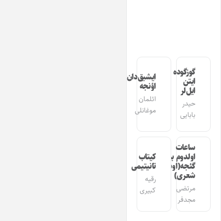
گوزگوده
ایشیق‌دان
ایتن
اؤنجه
ایل‌لر
ائلمان
حیدر
موغانلی
بابایی
ساعات
اولدوم بیر
کیتاب
گئجه(اوشاق
تانیتیمی
شعری)
رقیه
مرتضی
کبیری
مجدفر