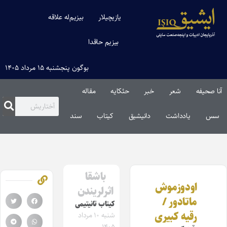
یازیچیلار
بیزیم‌له علاقه
بیزیم حاقدا
بوگون پنجشنبه ۱۵ مرداد ۱۴۰۵
آنا صحیفه
شعر
خبر
حئکایه
مقاله‌
سس
یادداشت
دانیشیق
کیتاب
سند
باشقا
اودوزموش
اثرلریندن
ماتادور /
کیتاب تانیتیمی
رقیه کبیری
شنبه ۱۰ مرداد