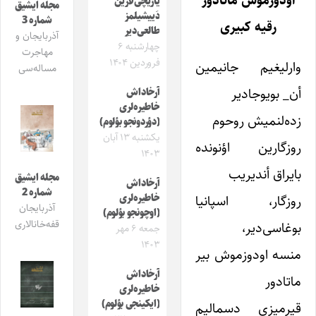
اودوزموش ماتادور
یازیچی‌لارین
مجله ایشیق
دَییشیلمز
شماره 3
رقیه کبیری
طالعی‌دیر
آذربایجان و
چهارشنبه ۶
مهاجرت
فروردین ۱۴۰۴
وارلیغیم جانیمین
مساله‌سی
أن_ بویوجادیر
آرخاداش
خاطیره‌لری
زده‌لنمیش روحوم
(دؤردونجو بؤلوم)
یکشنبه ۱۳ آبان
روزگارین اؤنونده
۱۴۰۳
بایراق أندیریب
مجله ایشیق
آرخاداش
شماره 2
خاطیره‌لری
روزگار، اسپانیا
آذربایجان
(اوچونجو بؤلوم)
قفه‌خانالاری
بوغاسی‌دیر،
جمعه ۶ مهر
۱۴۰۳
منسه اودوزموش بیر
آرخاداش
ماتادور
خاطیره‌لری
(ایکینجی بؤلوم)
قیرمیزی دسمالیم