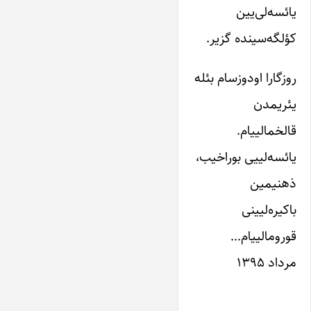
یائسه‌لی‌یین
کؤلگه‌سینده گزیر.
روزگارا اودوزسام بئله
یئریمدن
قالخمالییام.
یائسه‌لییی بوراخیب،
ذهنیمین
باکیره‌لیینی
قورومالییام…
مرداد ۱۳۹۵