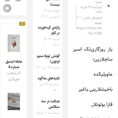
شعر
نیست!
دوشنبه ۲۹ خرداد
چهارشنبه ۶
۱۳۹۱
فروردین ۱۴۰۴
اوخوماق زامانی: < 1
دقیقه
واژه‌ی گره‌خورده
https://ishiq.net
در گلو
/?p=1580
شنبه ۲۵ آذر
۱۴۰۲
یاز روزگاری‌تک اسیر
گونش توپلا منیم
ساچلارین؛
اوچون!
مجله ایشیق
شماره 4
شنبه ۲۵ تیر ۱۴۰۱
آذربایجان
ماویلیکده
ثانیه‌های مه‌آلود
توی‌لاری
دوشنبه ۲۸ تیر
باخیشلارینی یاغیر
۱۴۰۰
عدالت در سه
قارا بولوتلار.
سکانس
سه‌شنبه ۴ خرداد