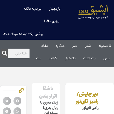
یازیچیلار
بیزیم‌له علاقه
بیزیم حاقدا
بوگون یکشنبه ۱۸ مرداد ۱۴۰۵
آنا صحیفه
شعر
خبر
حئکایه
مقاله‌
سس
یادداشت
دانیشیق
کیتاب
سند
باشقا
دیرچلیش/
اثرلریندن
رامیز تای‌نور
زبان مادری ‌‌یا
رامیز تای‌نور
زبان پدری؟
مساله این