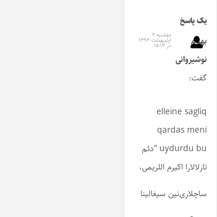
یک پاسخ
دوشنبه ۲
بهنام
اردیبهشت ۱۳۹۲
در ۱۵:۱۳
نوشیروانی
گفت:
elleine sagliq
qardas meni
uydurdu bu “دئم
تارلالارا اکیرم اللریمی،
ساچلاری‌نین سیغالینا