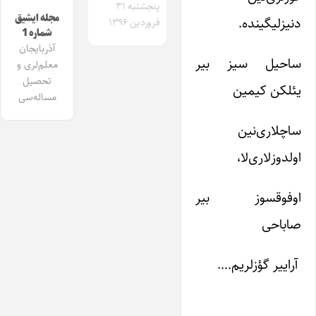
پنجشنبه ۳۱
مجله ایشیق
دنیزلیگینده.
فروردین ۱۳۹۶
شماره 1
آذربایجان
ساحیل سیز بیر
معلم‌لری و
تحصیل
یئلکن کیمین
مساله‌سی
ساچلاری‌نین
اولدوزلاری‌لا،
اوفوقسوز بیر
صاباحی
آراییر گؤزلریم….