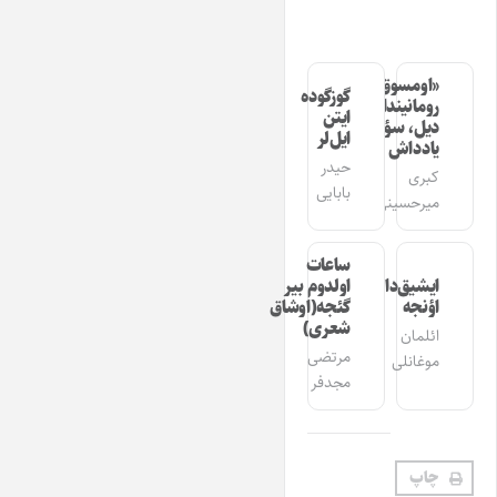
«اومسوق»
گوزگوده
رومانیندا
ایتن
دیل، سؤز،
ایل‌لر
یادداش
حیدر
کبری
بابایی
میرحسینی
ساعات
ایشیق‌دان
اولدوم بیر
اؤنجه
گئجه(اوشاق
شعری)
ائلمان
مرتضی
موغانلی
مجدفر
چاپ