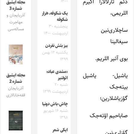
دئم تارلالارا اکیرم
۱۴۰۰
مجله ایشیق
شماره 3
اللریمی،
یک شکوفه، هزار
آذربایجان و
شکوفه
مهاجرت
پنجشنبه ۳۰
ساچلاری‌نین
مساله‌سی
اردیبهشت ۱۴۰۰
سیغالینا
بیز بئش نفردن
یکشنبه ۱۲ بهمن
بوی آتیر اللریم.
۱۳۹۹
«مشدی عباد»
یاشیل- یاشیل
مجله ایشیق
ائولنیر
شماره 2
شنبه ۲۰
بیته‌جک
آذربایجان
اردیبهشت ۱۳۹۹
قفه‌خانالاری
گؤزیاشلارین؛
چاش-باش دونیا
شنبه ۱۶ شهریور
صاباحیم اؤته‌جک
۱۳۹۸
ایکی شعر
گؤزلری‌نین