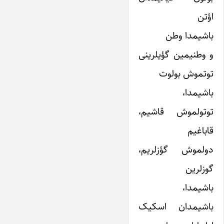
اؤتن
باشیمدا وطن
و وطنیمین گؤیلرینی
توتموش بولوت
باشیمدا،
توتولموش قاشیم،
قاباغیم
دولموش گؤزلریم،
گوزلرین
باشیمدا،
باشیمدان اسکیک