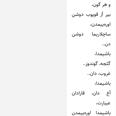
و هر گون،
بیر آز قوپوب دوشن
اوره‌ییمدن،
ساچلاریما دوشن
دن..
باشیمدا،
گئجه، گوندوز..
غروب، دان..
باشیمدا،
آغ دان، قارادان
عیبارت،
باشیمدا اوره‌ییمدن