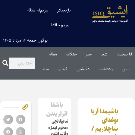
یازیچیلار
بیزیم‌له علاقه
بیزیم حاقدا
بوگون جمعه ۱۶ مرداد ۱۴۰۵
آنا صحیفه
شعر
خبر
حئکایه
مقاله‌
سس
یادداشت
دانیشیق
کیتاب
سند
باشقا
باشیمدا آرپا
اثرلریندن
بوغدای
تدقیقاتچی
ساچلاریم /
«محرم ایماز»
وفات ائتدی