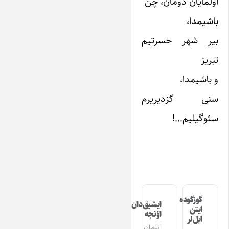
اولمایان دومان، چن
باشیمدا،
بیر شهر حسرتیم
تبریز
و باشیمدا،
سنی گزدیریرم
سئوگیلیم…!
گوزگوده
ایشیق‌دان
ایتن
اؤنجه
ایل‌لر
ائلمان