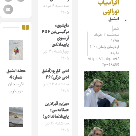
افراسیاب
سه‌شنبه ۶ مرداد
نورالهی
۱۴۰۵
ایشیق
«ایشیق»
شعر
درگیسی‌نین PDF
سه‌شنبه ۴ خرداد
آرشیوی
۱۳۹۵
یاییملاندی
اوخوماق زامانی: < 1
چهارشنبه ۳۱ تیر
دقیقه
۱۴۰۵
https://ishiq.net/
?p=15463
ادبی کؤرپو (آیلیق
مجله ایشیق
ادبی درگی) ۴۶
شماره 4
سه‌شنبه ۲۳ تیر
آذربایجان
۱۴۰۵
توی‌لاری
«بیزیم قیزلارین
حیکایه‌سی»
یایینلانماقدادیر!
سه‌شنبه ۱۶ تیر
۱۴۰۵