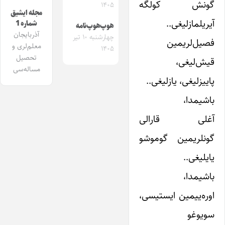
گونش کولگه
۱۴۰۵
مجله ایشیق
آیریلمازلیغی..
شماره 1
هوپ‌هوپ‌نامه
آذربایجان
چهارشنبه ۱۰ تیر
فصیل‌لریمین
معلم‌لری و
۱۴۰۵
تحصیل
قیش‌لیغی،
مساله‌سی
پاییزلیغی، یازلیغی..
باشیمدا،
آغلی قارالی
گونلریمین گوموشو
یایلیغی..
باشیمدا،
اوره‌ییمین ایستیسی،
سویوغو