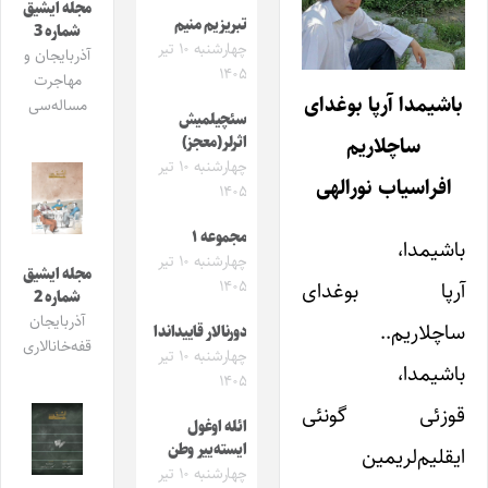
مجله ایشیق
تبریزیم منیم
شماره 3
چهارشنبه ۱۰ تیر
آذربایجان و
۱۴۰۵
مهاجرت
باشیمدا آرپا بوغدای
مساله‌سی
سئچیلمیش
ساچلاریم
اثرلر(معجز)
چهارشنبه ۱۰ تیر
افراسیاب نورالهی
۱۴۰۵
مجموعه ۱
باشیمدا،
چهارشنبه ۱۰ تیر
مجله ایشیق
۱۴۰۵
آرپا بوغدای
شماره 2
آذربایجان
ساچلاریم..
دورنالار قاییداندا
قفه‌خانالاری
چهارشنبه ۱۰ تیر
باشیمدا،
۱۴۰۵
قوزئی گونئی
ائله اوغول
ایسته‌ییر وطن
ایقلیم‌لریمین
چهارشنبه ۱۰ تیر