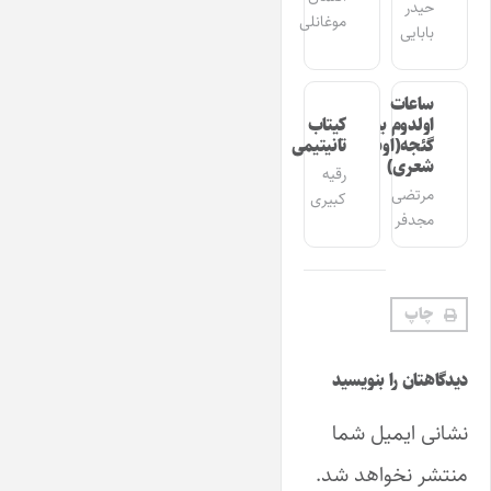
حیدر
موغانلی
بابایی
ساعات
اولدوم بیر
کیتاب
گئجه(اوشاق
تانیتیمی
شعری)
رقیه
مرتضی
کبیری
مجدفر
چاپ
دیدگاهتان را بنویسید
نشانی ایمیل شما
منتشر نخواهد شد.