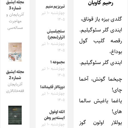
رحیم کاویان
مجله ایشیق
تبریزیم منیم
شماره 3
چهارشنبه ۱۰ تیر
آذربایجان و
گلدى بیزه یاز قوناق،
۱۴۰۵
مهاجرت
مساله‌سی
ایندى گلر سئوگیلیم.
سئچیلمیش
اثرلر(معجز)
رقصه گلیب گول
چهارشنبه ۱۰ تیر
۱۴۰۵
بوداغ،
ایندى گلر سئوگیلیم.
مجموعه ۱
چهارشنبه ۱۰ تیر
مجله ایشیق
۱۴۰۵
چیخما گونش، آخما
شماره 2
آذربایجان
دورنالار قاییداندا
چاى!
قفه‌خانالاری
چهارشنبه ۱۰ تیر
یاغما یاغیش سالما
۱۴۰۵
هاى!
ائله اوغول
ایسته‌ییر وطن
یوللار اولون گوز
چهارشنبه ۱۰ تیر