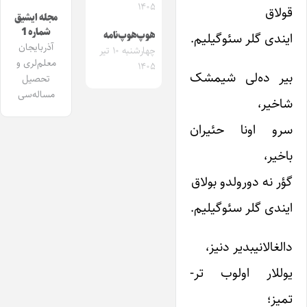
۱۴۰۵
قولاق
مجله ایشیق
شماره 1
ایندى گلر سئوگیلیم.
هوپ‌هوپ‌نامه
آذربایجان
چهارشنبه ۱۰ تیر
معلم‌لری و
۱۴۰۵
بیر ده‌لى شیمشک
تحصیل
مساله‌سی
شاخیر،
سرو اونا حئیران
باخیر،
گؤر نه دورولدو بولاق
ایندى گلر سئوگیلیم.
دالغالانیبدیر دنیز،
یوللار اولوب تر-
تمیز؛