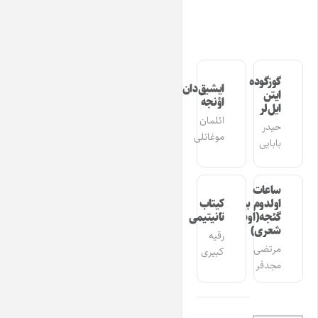
گوزگوده
ایشیق‌دان
ایتن
اؤنجه
ایل‌لر
ائلمان
حیدر
موغانلی
بابایی
ساعات
اولدوم بیر
کیتاب
گئجه(اوشاق
تانیتیمی
شعری)
رقیه
مرتضی
کبیری
مجدفر