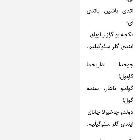
آتدى باشین یاتدى
آى؛
تکجه بو گؤزلر اویاق
ایندى گلر سئوگیلیم.
چوخدا داریخما
کؤنول!
گولدو باهار، سنده
گول!
دولدو چاخیرلا چاناق
ایندى گلر سئوگیلیم.