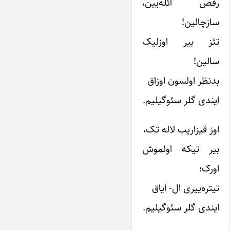
رقص ائله‌یین،
سازچالین!
تئز بیر اوزلیک
سالین!
بدنظر اولسون اوزاق
ایندى گلر سئوگیلیم.
اوز قیزاریب لاله تک،
بیر تیکه اولموش
اورک؛
تیتره‌ییرى ال- ایاق
ایندى گلر سئوگیلیم.