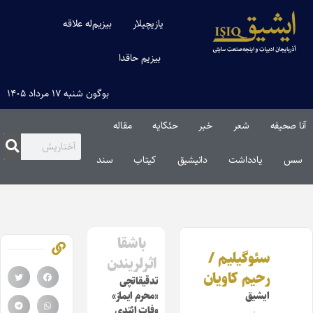
یازیچیلار
بیزیم‌له علاقه
بیزیم حاقدا
بوگون شنبه ۱۷ مرداد ۱۴۰۵
آنا صحیفه
شعر
خبر
حئکایه
مقاله‌
سس
یادداشت
دانیشیق
کیتاب
سند
باشقا
سئوگیلیم /
اثرلریندن
رحیم کاویان
تدقیقاتچی
ایشیق
«محرم ایماز»
وفات ائتدی