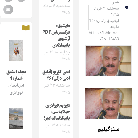
شعر
سه‌شنبه ۶ مرداد
سه‌شنبه ۴ خرداد
۱۴۰۵
۱۳۹۵
اوخوماق زامانی: < 1
«ایشیق»
دقیقه
درگیسی‌نین PDF
https://ishiq.net
آرشیوی
/?p=15459
یاییملاندی
چهارشنبه ۳۱ تیر
۱۴۰۵
ادبی کؤرپو (آیلیق
مجله ایشیق
ادبی درگی) ۴۶
شماره 4
سه‌شنبه ۲۳ تیر
آذربایجان
۱۴۰۵
توی‌لاری
«بیزیم قیزلارین
حیکایه‌سی»
یایینلانماقدادیر!
سه‌شنبه ۱۶ تیر
سئوگیلیم
۱۴۰۵