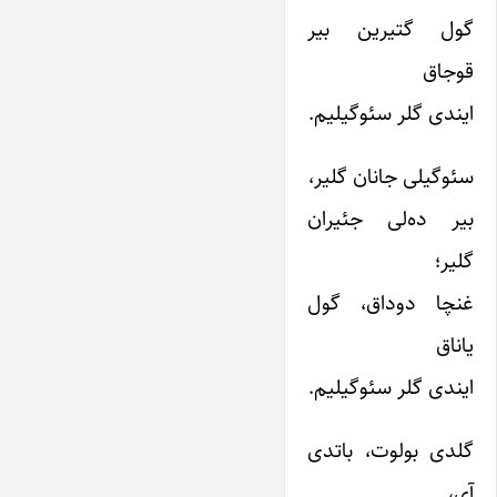
گول گتیرین بیر
قوجاق
ایندى گلر سئوگیلیم.
سئوگیلى جانان گلیر،
بیر ده‌لى جئیران
گلیر؛
غنچا دوداق، گول
یاناق
ایندى گلر سئوگیلیم.
گلدى بولوت، باتدى
آى،