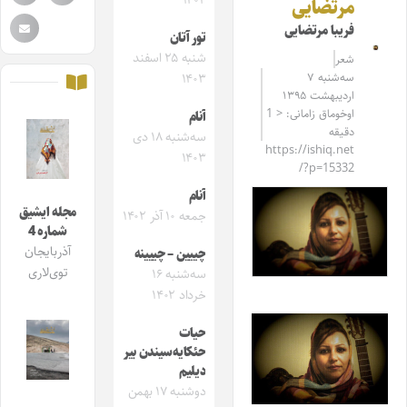
۱۴۰۴
مرتضایی
فریبا مرتضایی
تور آتان
شنبه ۲۵ اسفند
شعر
سه‌شنبه ۷
۱۴۰۳
اردیبهشت ۱۳۹۵
اوخوماق زامانی: < 1
آنام
دقیقه
سه‌شنبه ۱۸ دی
https://ishiq.net
۱۴۰۳
/?p=15332
آنام
مجله ایشیق
جمعه ۱۰ آذر ۱۴۰۲
شماره 4
آذربایجان
چییین – چییینه
توی‌لاری
سه‌شنبه ۱۶
خرداد ۱۴۰۲
حیات
حئکایه‌سیندن بیر
دیلیم
دوشنبه ۱۷ بهمن