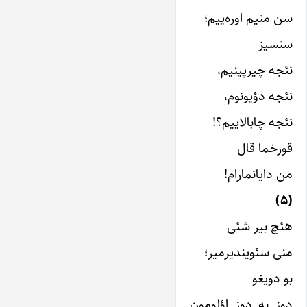
سن منیم اوره‌ییم؛
سنسیز
نئجه چیرپینیم،
نئجه دؤیونوم،
نئجه چابالاییم؟!
قورخما قال
من دایانمارام!
(۵)
هئچ بیر شئی
منی سئویندیرمیر؛
بو دویغو
دوز به دوز اؤلومون