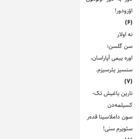
اؤزودور!
(۶)
نه اولار
سن گلسن؛
اوره ییمی آپاراسان،
سنسیز یئرسیزم.
(۷)
نارین یاغیش تک-
کسیلمه‌دن
سون داملاسینا قده‌ر
سئویرم سنی!