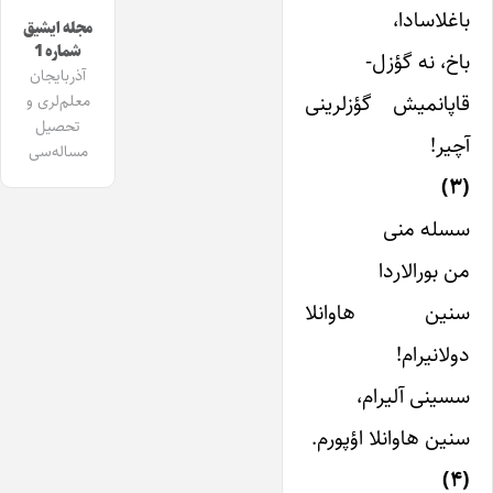
باغلاسادا،
مجله ایشیق
شماره 1
باخ، نه گؤزل-
آذربایجان
قاپانمیش گؤزلرینی
معلم‌لری و
تحصیل
آچیر!
مساله‌سی
(۳)
سسله منی
من بورالاردا
سنین هاوانلا
دولانیرام!
سسینی آلیرام،
سنین هاوانلا اؤپورم.
(۴)