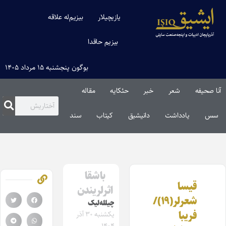
یازیچیلار
بیزیم‌له علاقه
بیزیم حاقدا
بوگون پنجشنبه ۱۵ مرداد ۱۴۰۵
آنا صحیفه
شعر
خبر
حئکایه
مقاله‌
سس
یادداشت
دانیشیق
کیتاب
سند
باشقا
قیسا
اثرلریندن
شعرلر(۱۹)/
چیلله‌لیک‌
فریبا
یکشنبه ۳۰ آذر