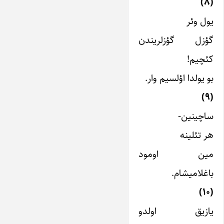
(۸)
یول وئر
گؤزل گؤزلریندن
کئچیم!
بو یولدا اؤلسیم وار.
(۹)
ساچینین-
هر تئلینه
مین اومود
باغلامیشام.
(۱۰)
یازیق اولدو