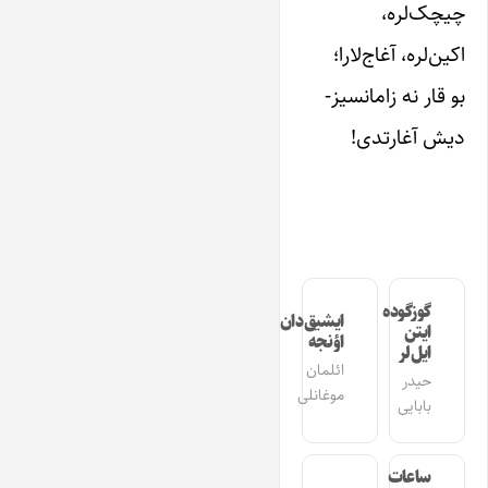
چیچک‌لره،
اکین‌لره، آغاج‌لارا؛
بو قار نه زامانسیز-
دیش آغارتدی!
گوزگوده
ایشیق‌دان
ایتن
اؤنجه
ایل‌لر
ائلمان
حیدر
موغانلی
بابایی
ساعات