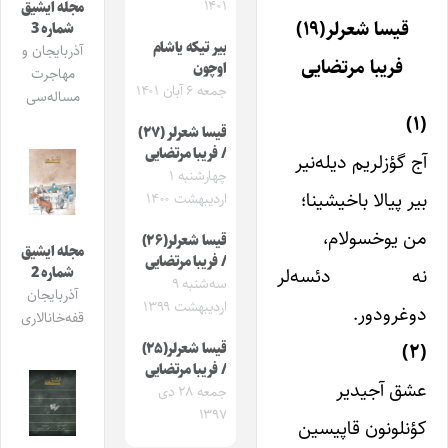
۱۴۰۱
مجله ایشیق
قیسا شعرلر(۱۹)
شماره 3
بیر تیکه یاشام
آذربایجان و
فریبا مرتضایی
اوچون
مهاجرت
جمعه ۶ آبان ۱۴۰۱
مساله‌سی
(۱)
قیسا شعرلر (۲۷)
/ فریبا مرتضایی
آج گؤزلریم دیله‌نیر
چهارشنبه ۱
بیر پیالا باخیشینا؛
اردیبهشت ۱۴۰۰
من یوخسولام،
قیسا شعرلر(۲۶)
مجله ایشیق
/ فریبا مرتضایی
نه دئسه‌لر
شماره 2
سه‌شنبه ۹
آذربایجان
اردیبهشت ۱۳۹۹
دوغرودور.
قفه‌خانالاری
(۲)
قیسا شعرلر(۲۵)
/ فریبا مرتضایی
عشق آجیدیر
جمعه ۲۸ دی
۱۳۹۷
کؤنلونون قاپیسین