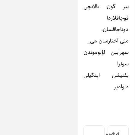
بیر گون یالانچی
قوجاقلاردا
دوناجاقسان.
منی آختارسان می_
سهرابین اؤلوموندن
سونرا
یئتیشن ایتکیلی
داوادیر
گوزگوده