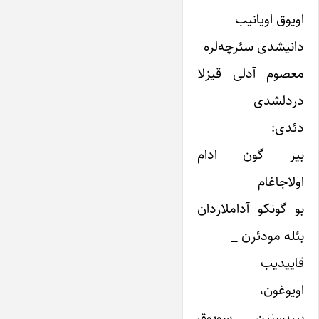
اویوق اویانیب
دانیشدی سئرچه‌لره
معصوم آدلی قیزلا
دردلشدی
دئدی:
بیر گون ادام
اولاجاغام
بو گونکو آداملاردان
بئله مودئرن _
قاییدیب
اویوغون،
بیریسنین سویوق