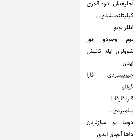
آجلیقدان دوداقلاری
کیلیتلنمیشدی…
ایللر بویو
توم وجودو قوز
شوولری ایله تانیش
ایدی
چیرپینیردی قارا
گونلو_
قارا قارقایا
بیلمیردی :
دونیا بو سؤزلردن
داها آلچاق ایدی