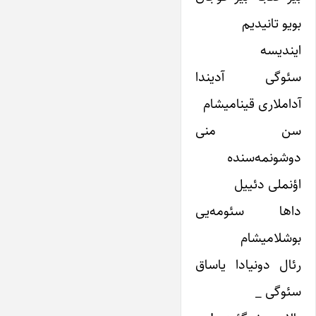
بویو تانیدیم
ایندیسه
سئوگی آدیندا
آداملاری قینامیشام
سن منی
دوشونمه‌سنده
اؤنملی دئییل
داها سئومه‌یی
بوشلامیشام
رئال دونیادا یاساق
سئوگی _