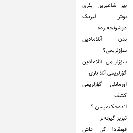
بیر شاعیرین یئری
بوش لیریک
دوشونجه‌لرده
ندن آنلامادین
سؤزلریمی؟
سؤزلریمی آنلامادین
گؤزلریمی آنلا باری
اورمانلی گؤزلریمی
کشف
ائده‌جک‌میسن ؟
تبریز گیجه‌لر
قونقادا کی داش