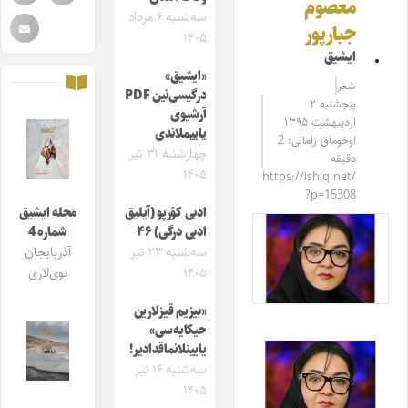
معصوم
سه‌شنبه ۶ مرداد
جبارپور
۱۴۰۵
ایشیق
«ایشیق»
شعر
درگیسی‌نین PDF
پنجشنبه ۲
آرشیوی
اردیبهشت ۱۳۹۵
یاییملاندی
اوخوماق زامانی: 2
چهارشنبه ۳۱ تیر
دقیقه
۱۴۰۵
https://ishiq.net/
?p=15308
ادبی کؤرپو (آیلیق
مجله ایشیق
ادبی درگی) ۴۶
شماره 4
سه‌شنبه ۲۳ تیر
آذربایجان
۱۴۰۵
توی‌لاری
«بیزیم قیزلارین
حیکایه‌سی»
یایینلانماقدادیر!
سه‌شنبه ۱۶ تیر
۱۴۰۵