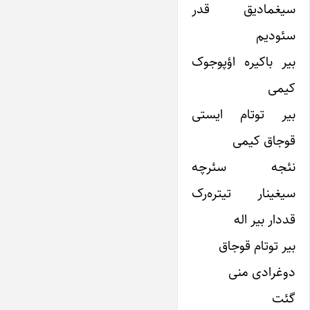
سیغمادیق قدر
سئودیم
بیر باکیره اؤپوجوک
کیمی
بیر توتام ایستی
قوجاق کیمی
نئجه سئرچه
سیغینار تیتره‌رک
قددار بیر اله
بیر توتام قوجاق
دوغرادی منی
گئت