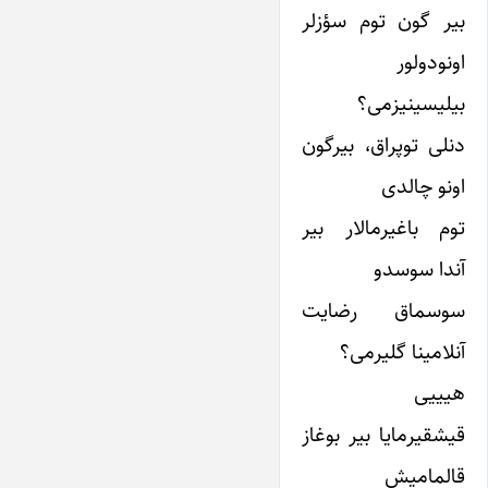
بیر گون توم سؤزلر
اونودولور
بیلیسینیزمی؟
دنلی توپراق، بیرگون
اونو چالدی
توم باغیرمالار بیر
آندا سوسدو
سوسماق رضایت
آنلامینا گلیرمی؟
هیییی
قیشقیرمایا بیر بوغاز
قالمامیش