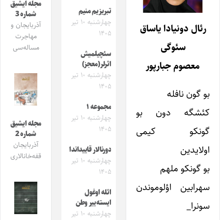
مجله ایشیق
تبریزیم منیم
شماره 3
چهارشنبه ۱۰ تیر
آذربایجان و
رئال دونیادا یاساق
۱۴۰۵
مهاجرت
سئوگی
مساله‌سی
سئچیلمیش
معصوم جبارپور
اثرلر(معجز)
چهارشنبه ۱۰ تیر
۱۴۰۵
بو گون نافله
مجموعه ۱
کئشگه دون بو
چهارشنبه ۱۰ تیر
مجله ایشیق
۱۴۰۵
گونکو کیمی
شماره 2
آذربایجان
اولایدین
دورنالار قاییداندا
قفه‌خانالاری
چهارشنبه ۱۰ تیر
بو گونکو ملهم
۱۴۰۵
سهرابین اؤلوموندن
ائله اوغول
ایسته‌ییر وطن
سونرا_
چهارشنبه ۱۰ تیر