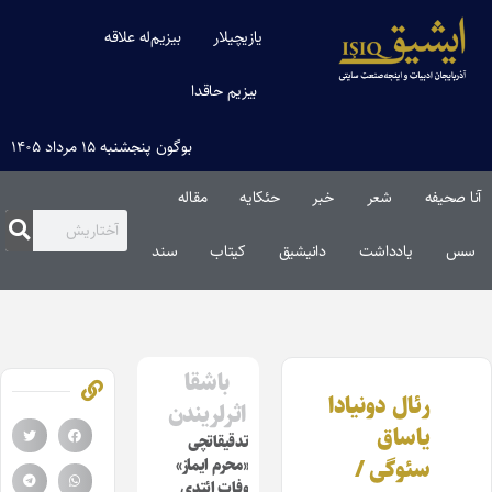
یازیچیلار
بیزیم‌له علاقه
بیزیم حاقدا
بوگون پنجشنبه ۱۵ مرداد ۱۴۰۵
آنا صحیفه
شعر
خبر
حئکایه
مقاله‌
سس
یادداشت
دانیشیق
کیتاب
سند
باشقا
رئال دونیادا
اثرلریندن
یاساق
تدقیقاتچی
سئوگی /
«محرم ایماز»
وفات ائتدی