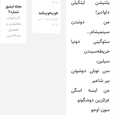
یئتیشن ایتکیلی
۱۴۰۵
مجله ایشیق
داوادیر!
شماره 1
هوپ‌هوپ‌نامه
آذربایجان
چهارشنبه ۱۰ تیر
من دونندن
معلم‌لری و
۱۴۰۵
تحصیل
سینمیشام…
مساله‌سی
سئوگینی دونیا
خریطه‌سیندن
سیلین،
سن نوبلی دوشونن
بیر شاعیر
من ایسه اسگی
غزللرین دوشگونو
سون اوجو