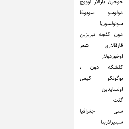
جوجرن یارالار اوووچ
دولوسو سویوغا
سونولسون!
دون گئجه تبریزین
قارقالاری شعر
اوخوردولار
کئشگه دون ،
بوگونکو کیمی
اولسایدین
گئت
سنی جغرافیا
سینیرلارینا