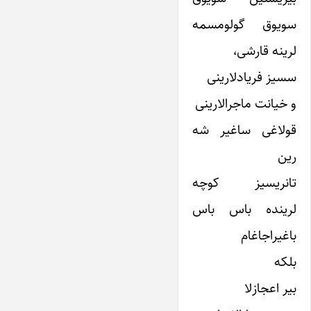
سویوق گولومسمه
لرینه قارشی،
سسیز فریادلارینی
و خیانت ماجرالارینی
قولاغی ساغیر شه
رین
تانریسیز کوچه
لرینده باس باس
باغیراجاغام
بلکه
بیر اعجازلا