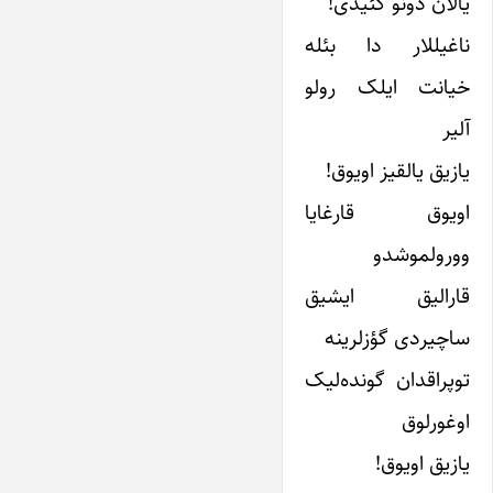
یالان دونو گئیدی!
ناغیللار دا بئله
خیانت ایلک رولو
آلیر
یازیق یالقیز اویوق!
اویوق قارغایا
وورولموشدو
قارالیق ایشیق
ساچیردی گؤزلرینه
توپراقدان گونده‌لیک
اوغورلوق
یازیق اویوق!