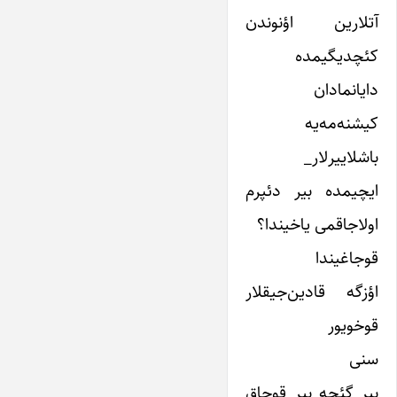
آتلارین اؤنوندن
کئچدیگیمده
دایانمادان
کیشنه‌مه‌یه
باشلاییرلار_
ایچیمده بیر دئپرم
اولاجاقمی یاخیندا؟
قوجاغیندا
اؤزگه قادین‌جیقلار
قوخویور
سنی
بیر گئجه بیر قوجاق