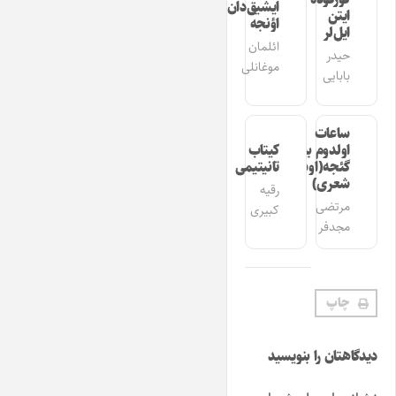
ایشیق‌دان
ایتن
اؤنجه
ایل‌لر
ائلمان
حیدر
موغانلی
بابایی
ساعات
اولدوم بیر
کیتاب
گئجه(اوشاق
تانیتیمی
شعری)
رقیه
مرتضی
کبیری
مجدفر
چاپ
دیدگاهتان را بنویسید