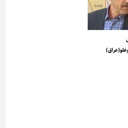
غلو(عراق)