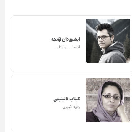
ایشیق‌دان اؤنجه
ائلمان موغانلی
کیتاب تانیتیمی
رقیه کبیری