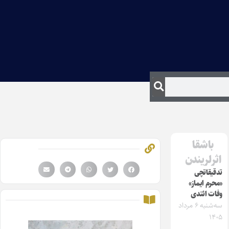
باشقا
اثرلریندن
تدقیقاتچی
«محرم ایماز»
وفات ائتدی
سه‌شنبه ۶ مرداد
۱۴۰۵