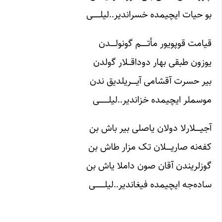
بو حیات ایچیمده خسراندیر..لیلـــــــى
قیامت قوپویور مأتــــــم ﮔونولـــــدن
یوزون طبقی بهار دوداقـــلار ﮔولدن
بیر حسرت آقشامى آیـــــریلدیق ندن
موسملر ایچیمده خزاندیر..لیلـــــــــى
آجیـــــلارلا دولان یاصلی بیر باش بن
کفه‌نه صاریـــــلان تک مزار طاش بن
ﮔوزلریندن آقان صون داملا یاش بن
ساده‌جه ایچیمده فیغاندیر..لیلـــــــــى