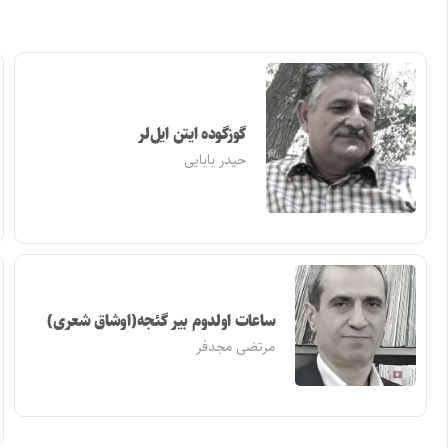
گوزگوده ایتن ایل‌لر
حیدر بابایی
ساعات اولدوم بیر گئجه(اوشاق شعری)
مرتضی مجدفر