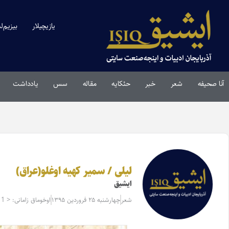
یازیچیلار
بیزیم‌ل
آنا صحیفه
شعر
خبر
حئکایه
مقاله‌
سس
یادداشت
لیلی / سمیر کهیه اوغلو(عراق)
ایشیق
شعر
چهارشنبه ۲۵ فروردین ۱۳۹۵
اوخوماق زامانی: < 1 دقیقه