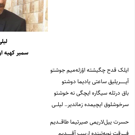
لیلی
سمیر کهیه او
ایلک قدح چگیشته اؤزله‌میم جوشتو
آیـــــــــریلیق ساعتی یادیما دوشتو
باق درتله سیگاره ایچگی نه خوشتو
سرخوشلوق ایچیمده زماندیر.. لیلـــى
حسرت ییل‌لاریمی صیرتیما طاقــــدیم
فــــــرقت نوبه‌تینده ارییب آقــــــــدیم