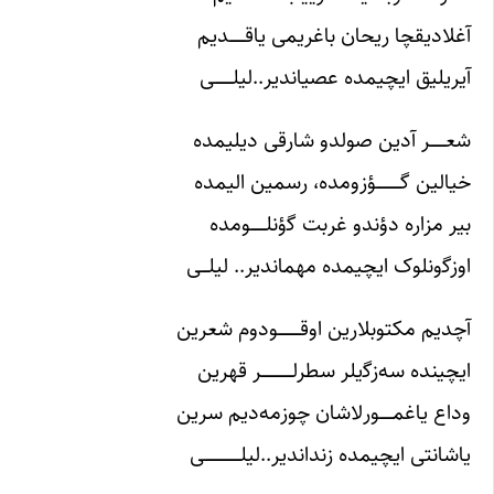
آغلادیقچا ریحان باغریمی یاقـــــــدیم
آیریلیق ایچیمده عصیاندیر..لیلــــــــى
شعـــــــر آدین صولدو شارقی دیلیمده
خیالین ﮔـــــــــــؤزومده، رسمین الیمده
بیر مزاره دؤندو غربت ﮔؤنلـــــــومده
اوزﮔونلوک ایچیمده مهماندیر.. لیلـــى
آچدیم مکتوبلارین اوقــــــــــودوم شعرین
ایچینده سه‌زﮔیلر سطرلــــــــــــــر قهرین
وداع یاغمــــــورلاشان چوزمه‌دیم سرین
یاشانتی ایچیمده زنداندیر..لیلــــــــــــــــى