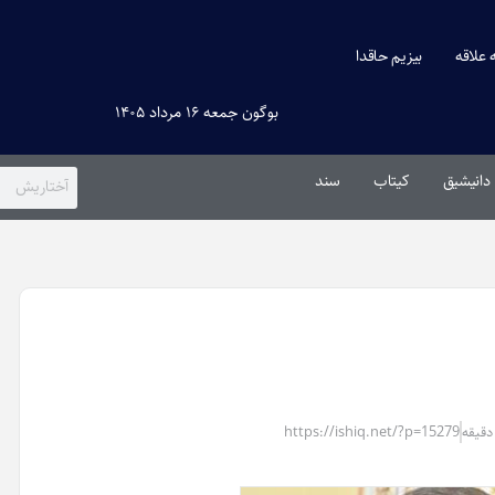
ه علاقه
بیزیم حاقدا
بوگون جمعه ۱۶ مرداد ۱۴۰۵
دانیشیق
کیتاب
سند
https://ishiq.net/?p=15279