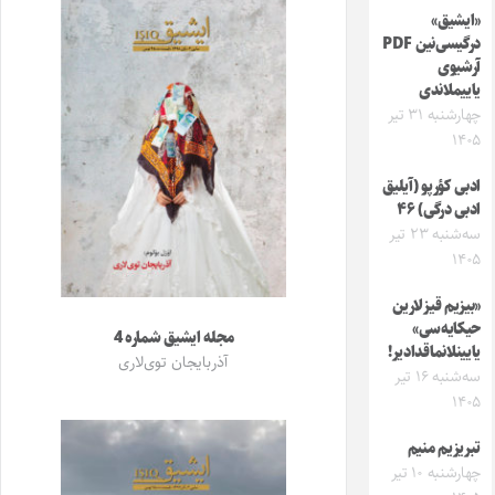
«ایشیق»
درگیسی‌نین PDF
آرشیوی
یاییملاندی
چهارشنبه ۳۱ تیر
۱۴۰۵
ادبی کؤرپو (آیلیق
ادبی درگی) ۴۶
سه‌شنبه ۲۳ تیر
۱۴۰۵
«بیزیم قیزلارین
حیکایه‌سی»
مجله ایشیق شماره 4
یایینلانماقدادیر!
آذربایجان توی‌لاری
سه‌شنبه ۱۶ تیر
۱۴۰۵
تبریزیم منیم
چهارشنبه ۱۰ تیر