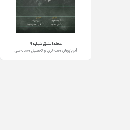
مجله ایشیق شماره 1
آذربایجان معلم‌لری و تحصیل مساله‌سی