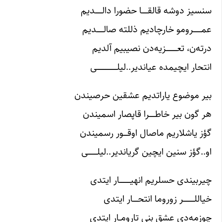
سنسیز دوشه قالقــــــا حضورا دالـــــــدیم
عمــــــــرومو خارچادیم ذللته صالـــــــدیم
درته‌ن، تعـــــــــــزیه‌دن نصیبیم آلدیم
انتحار ایچیمده عیاندیر..لیلــــــــــــــــــــى
بیر موضوع یاراتدیم عشقین حرصیندن
هر ﮔون بیر خاطــــــرا قاپصار اسمیندن
ﮔؤز یاشلاریم ماصال اوقــــور رسمیندن
او..ﮔؤز سنین ایچین ﮔریاندیر..لیلـــــــــى
چیربیندی حسلریم انهیـــــــــــار ایتدی
خیاللـــــــــــر زوروما انتحـــــار ایتدی
چوزمه‌دی عشق بنی تارومــار ایتدی