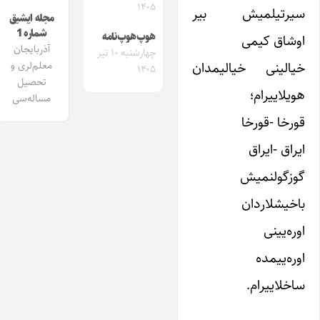
۱۴۰۵
سیرتیلمیش بیر
مجله ایشیق
شماره 1
هوپ‌هوپ‌نامه
اوشاق کیمی
آذربایجان
چهارشنبه ۱۰ تیر
خیالینی خیالیمدان
معلم‌لری و
۱۴۰۵
تحصیل
هویلاییرام؛
مساله‌سی
قورخا -قورخا
ایراق -ایراق
گوزگولنمیش
باخیشلاردان
اوره‌یینی
اوره‌ییمده
ساخلاییرام.