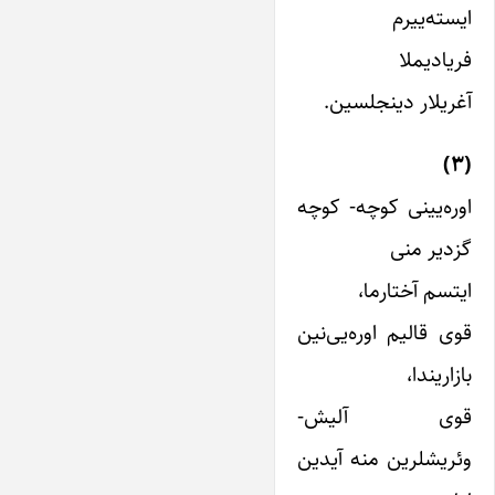
ایسته‌ییرم
فریادیملا
آغریلار دینجلسین.
(۳)
اوره‌یینی کوچه- کوچه
گزدیر منی
ایتسم آختارما،
قوی قالیم اوره‌یی‌نین
بازاریندا،
قوی آلیش-
وئریشلرین منه آیدین