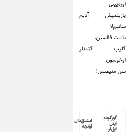
اوره‌یینی
یازیلمیش آدیم
سانیم‌لا
یاتیت قالسین،
گلیب گئدنلر
اوخوسون
سن منیمسن!
گوزگوده
ایشیق‌دان
ایتن
اؤنجه
ایل‌لر