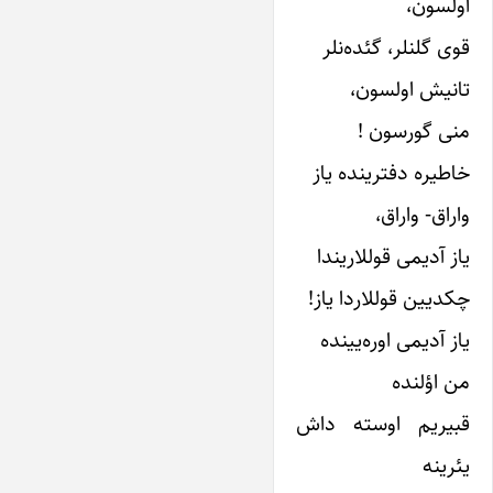
اولسون،
قوی گلنلر، گئده‌نلر
تانیش اولسون،
منی گورسون !
خاطیره دفترینده یاز
واراق- واراق،
یاز آدیمی قوللاریندا
چکدیین قوللاردا یاز!
یاز آدیمی اوره‌یینده
من اؤلنده
قبیریم اوسته داش
یئرینه