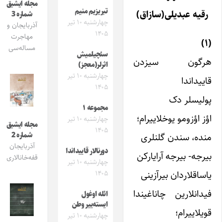
مجله ایشیق
تبریزیم منیم
رقیه عبدیلی(سازاق)
شماره 3
چهارشنبه ۱۰ تیر
آذربایجان و
۱۴۰۵
مهاجرت
(۱)
مساله‌سی
سئچیلمیش
هرگون سیزدن
اثرلر(معجز)
چهارشنبه ۱۰ تیر
قاییداندا
۱۴۰۵
پولیسلر دک
مجموعه ۱
اؤز اؤزومو یوخلاییرام؛
چهارشنبه ۱۰ تیر
مجله ایشیق
۱۴۰۵
منده، سندن گلنلری
شماره 2
آذربایجان
دورنالار قاییداندا
بیرجه- بیرجه آرایارکن
قفه‌خانالاری
چهارشنبه ۱۰ تیر
یاساقلاردان بیرآزینی
۱۴۰۵
فیدانلارین چاناغیندا
ائله اوغول
ایسته‌ییر وطن
قویلاییرام؛
چهارشنبه ۱۰ تیر