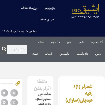
یازیچیلار
بیزیم‌له علاقه
بیزیم حاقدا
بوگون شنبه ۱۷ مرداد ۱۴۰۵
آنا صحیفه
شعر
خبر
حئکایه
مقاله‌
سس
یادداشت
دانیشیق
کیتاب
سند
باشقا
شعرلر (۱)/
اثرلریندن
رقیه
تدقیقاتچی
عبدیلی(سازاق)
«محرم ایماز»
وفات ائتدی