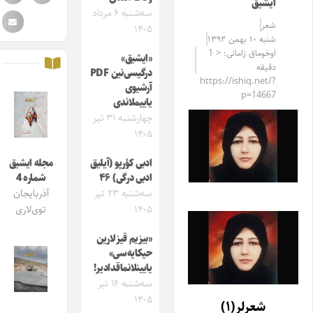
ایشیق
سه‌شنبه ۶ مرداد
شعر
۱۴۰۵
شنبه ۱۰ بهمن ۱۳۹۴
اوخوماق زامانی: < 1
«ایشیق»
دقیقه
درگیسی‌نین PDF
https://ishiq.net/?
آرشیوی
p=14667
یاییملاندی
چهارشنبه ۳۱ تیر
۱۴۰۵
ادبی کؤرپو (آیلیق
مجله ایشیق
ادبی درگی) ۴۶
شماره 4
سه‌شنبه ۲۳ تیر
آذربایجان
۱۴۰۵
توی‌لاری
«بیزیم قیزلارین
حیکایه‌سی»
یایینلانماقدادیر!
سه‌شنبه ۱۶ تیر
۱۴۰۵
شعرلر(۱)