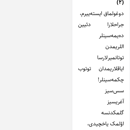
(۲)
دوغولماق ایسته‌ییرم،
جراحلارا دئیین
ده‌یمه‌سینلر
اللریمدن
توتانمیرلارسا
ایاقلاریمدان توتوب
چکمه‌سینلر!
سس‌سیز
آغریسیز
گلمکدنسه
اؤلمک یاخچیدی،