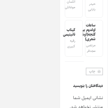
ائلمان
حیدر
موغانلی
بابایی
ساعات
اولدوم بیر
کیتاب
گئجه(اوشاق
تانیتیمی
شعری)
رقیه
مرتضی
کبیری
مجدفر
چاپ
دیدگاهتان را بنویسید
نشانی ایمیل شما
منتشر نخواهد شد.