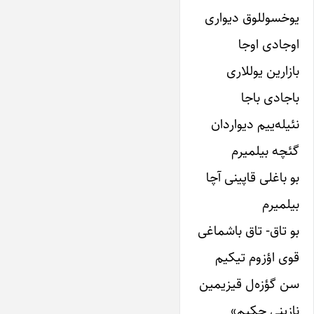
یوخسوللوق دیواری
اوجادی اوجا
بازارین یوللاری
باجادی باجا
نئیله‌ییم دیواردان
گئچه بیلمیرم
بو باغلی قاپینی آچا
بیلمیرم
بو تاق- تاق باشماغی
قوی اؤزوم تیکیم
سن گؤزه‌ل قیزیمین
نازینی چکیم»