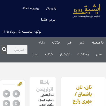
یازیچیلار
بیزیم‌له علاقه
بیزیم حاقدا
بوگون پنجشنبه ۱۵ مرداد ۱۴۰۵
آنا صحیفه
شعر
خبر
حئکایه
مقاله‌
سس
یادداشت
دانیشیق
کیتاب
سند
باشقا
تاق- تاق
اثرلریندن
باشماق /
تدقیقاتچی
مهری زارع
«محرم ایماز»
وفات ائتدی