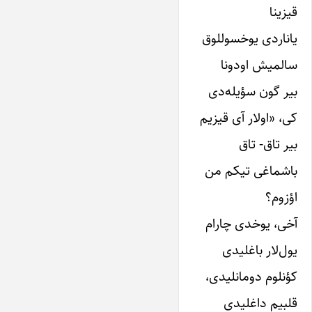
قیزینا
یاناردی یوخسوللوق
سالمیش اودونا
بیر گون سؤیله‌دی
کی، «اولار آی قیزیم
بیر تاق- تاق
باشماغی تیکم من
اؤزوم؟
آخی، یوخدی چارام
یول‌لار باغلیدی
کؤنلوم دومانلیدی،
قلبیم داغلیدی