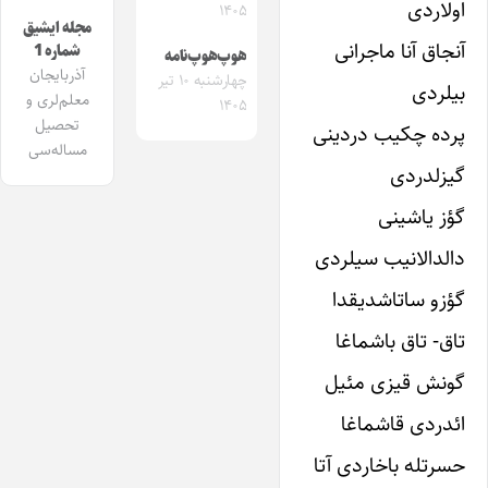
اولاردی
۱۴۰۵
مجله ایشیق
آنجاق آنا ماجرانی
شماره 1
هوپ‌هوپ‌نامه
آذربایجان
چهارشنبه ۱۰ تیر
بیلردی
معلم‌لری و
۱۴۰۵
تحصیل
پرده چکیب دردینی
مساله‌سی
گیزلدردی
گؤز یاشینی
دالدالانیب سیلردی
گؤزو ساتاشدیقدا
تاق- تاق باشماغا
گونش قیزی مئیل
ائدردی قاشماغا
حسرتله باخاردی آتا