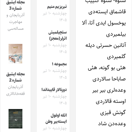
سئوه- سئوه گئییب
مجله ایشیق
تبریزیم منیم
شماره 3
قاشماق ایسته‌دی
چهارشنبه ۱۰ تیر
آذربایجان و
۱۴۰۵
یوخسول ایدی آتا، آلا
مهاجرت
مساله‌سی
سئچیلمیش
بیلمیردی
اثرلر(معجز)
آتانین حسرتی دیله
چهارشنبه ۱۰ تیر
۱۴۰۵
گلمیردی
مجموعه ۱
هئی بو گونه، هئی
چهارشنبه ۱۰ تیر
مجله ایشیق
۱۴۰۵
صاباحا سالاردی
شماره 2
آذربایجان
وعده‌لری بیر بیر
دورنالار قاییداندا
قفه‌خانالاری
چهارشنبه ۱۰ تیر
اوسته قالاردی
۱۴۰۵
گونش قیزی
ائله اوغول
ایسته‌ییر وطن
وعده‌دن شاد
چهارشنبه ۱۰ تیر