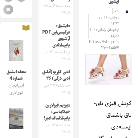
ایشیق
سه‌شنبه ۶ مرداد
شعر
۱۴۰۵
دوشنبه ۲۱ دی
۱۳۹۴
«ایشیق»
اوخوماق زامانی: < 1
درگیسی‌نین PDF
دقیقه
آرشیوی
https://ishiq.net
یاییملاندی
/?p=14465
چهارشنبه ۳۱ تیر
۱۴۰۵
ادبی کؤرپو (آیلیق
مجله ایشیق
ادبی درگی) ۴۶
شماره 4
سه‌شنبه ۲۳ تیر
آذربایجان
۱۴۰۵
توی‌لاری
گونش قیزی تاق-
«بیزیم قیزلارین
حیکایه‌سی»
تاق باشماق
یایینلانماقدادیر!
سه‌شنبه ۱۶ تیر
ایسته‌دی
۱۴۰۵