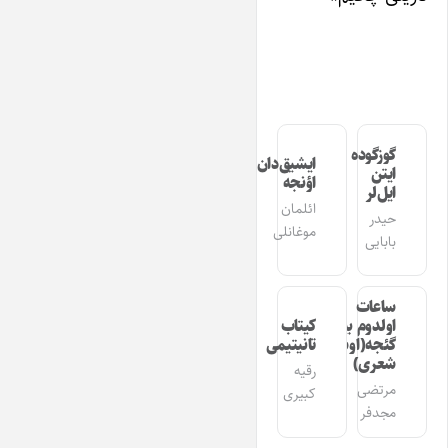
گوزگوده
ایشیق‌دان
ایتن
اؤنجه
ایل‌لر
ائلمان
حیدر
موغانلی
بابایی
ساعات
اولدوم بیر
کیتاب
گئجه(اوشاق
تانیتیمی
شعری)
رقیه
مرتضی
کبیری
مجدفر